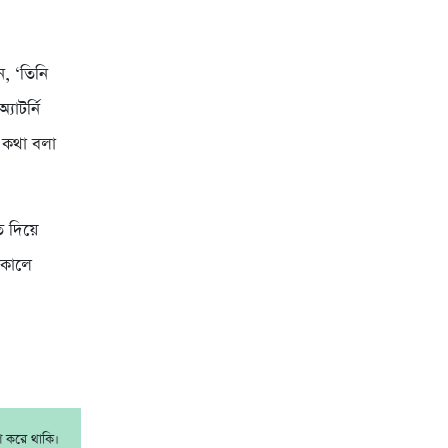
ন, ‘তিনি
যাটর্নি
 কথা বলা
ি দিয়ে
সকালে
াশ করে থাকি।