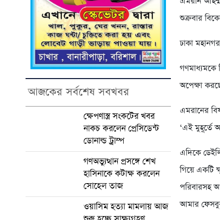
এমরান আহম্মদ 
শুক্রবার বিকে
ঢাকা মহানগর
গণমাধ্যমকে ত
অপেক্ষা করছ
আজকের সর্বশেষ সবখবর
এমরানের বিষয়
ক্ষেপণাস্ত্র সংকটের খবর
‘এই মুহূর্
নাকচ করলেন প্রেসিডেন্ট
ডোনাল্ড ট্রাম্প
এদিকে ডেইলি 
গণঅভ্যুত্থান প্রসঙ্গে শেখ
গিয়ে একটি ক্
হাসিনাকে কটাক্ষ করলেন
সোহেল তাজ
পরিবারসহ আশ
আমার ফেসবুক
ওয়াসিম হত্যা মামলায় আজ
শুরু হচ্ছে সাক্ষ্যগ্রহণ