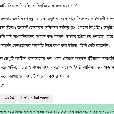
মি সিদ্ধান্ত নিয়েছি, এ বিবৃতিতে স্বাক্ষর করব না।’
গলবার জাতীয় প্রেসক্লাবে এক অনুষ্ঠান শেষে সাংবাদিকদের আইনমন্ত্রী বলে
দ ভূঁইয়া) অ্যাটর্নি জেনারেল অফিসের দায়িত্বপ্রাপ্ত একজন ডিএজি (ডেপুটি অ্
িনি যদি সাংবাদিকদের সামনে কথা বলেন, তাহলে তাঁকে হয় পদত্যাগ করে
অ্যাটর্নি জেনারেলের অনুমতি নিয়ে কথা বলা উচিত। তিনি সেটি করেননি।’
ডেপুটি অ্যাটর্নি জেনারেলের পদ থেকে এমরান আহম্মদ ভূঁইয়াকে অব্যাহত
ারি করে আইন, বিচার ও সংসদবিষয়ক মন্ত্রণালয়। আইমন্ত্রী আনিসুল হক আজ 
দকে বরখাস্তের বিষয়টি সাংবাদিকদের জানান।
আলো
l news 24
#barishal #news
জম্ব নিউজ তৈরির পাশাপাশি বিভিন্ন নিউজ সাইট থেকে খবর সংগ্রহ করে সংশ্লিষ্ট সূত্রসহ প্রক