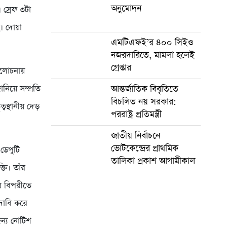
অনুমোদন
স্রেফ ৩টা
। দোয়া
এমটিএফই’র ৪০০ সিইও
নজরদারিতে, মামলা হলেই
গ্রেপ্তার
 আলোচনায়
নিয়ে সম্প্রতি
আন্তর্জাতিক বিবৃতিতে
বিচলিত নয় সরকার:
ত্বস্থানীয় দেড়
পররাষ্ট্র প্রতিমন্ত্রী
জাতীয় নির্বাচনে
ভোটকেন্দ্রের প্রাথমিক
ডেপুটি
তালিকা প্রকাশ আগামীকাল
তি। তাঁর
র বিপরীতে
 দাবি করে
ন্য নোটিশ