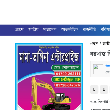
প্রচ্ছদ
জাতীয়
সারাদেশ
আন্তর্জাতিক
রাজনীতি
বরিশ
প্রচ্ছদ
/
জাত
বরখাস্ত 
নিজস
সেপ
ডেস্ক রিপোর্