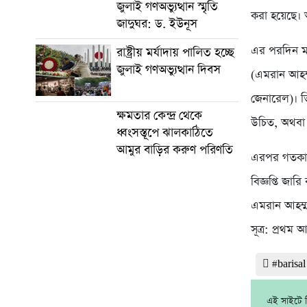
জুলাই গণঅভ্যুত্থান স্মৃতি
করা হয়েছে। আ
জাদুঘর: ড. ইউনূস
এর পরদিন মঙ্
রাষ্ট্রীয় মর্যাদায় পালিত হচ্ছে
জুলাই গণঅভ্যুত্থান দিবস
(এমরান আহম্ম
জেনারেল)। ত
ক্ষমতার কেন্দ্র থেকে
উচিত, অথবা 
ধ্বংসস্তূপে ঝালকাঠিতে
আমুর বাড়ির করুণ পরিণতি
এরপর গতকাল 
বিজ্ঞপ্তি জ
এমরান আহম্ম
সূত্র: প্রথম 
#barisa
এই সাইটে নি