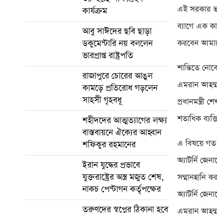
এই সরকার ভা
কার্যক্রম
ব্যাগে এক 
আবু সাঈদের ছবি ছাড়া
করবেন আমাদ
ডকুমেন্টারি নয় বললেন
ভারপ্রাপ্ত রাষ্ট্রপতি
শান্তিতে নো
রাজাপুরে চোরের আঙুল
এমরান আহম্মদ
কামড়ে প্রতিরোধ গড়লেন
সাহসী গৃহবধূ
প্রধানমন্ত্রী
শতাধিক ব্যক
শহীদদের আত্মত্যাগের লক্ষ্য
বাস্তবায়নে ঐক্যের আহ্বান
এ বিষয়ে গত 
শফিকুর রহমানের
অ্যাটর্নি জে
ইরান যুদ্ধের প্রভাবে
যুক্তরাষ্ট্রের অস্ত্র মজুত শেষ,
সম্মানহানি 
নাকচ পেন্টাগন কর্তৃপক্ষের
অ্যাটর্নি জে
তরুণদের স্বপ্নের ঠিকানা হবে
এমরান আহম্ম