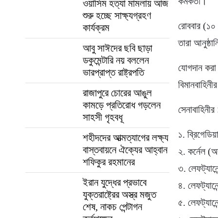
কর্মকর্তা।
ওয়াসিম হত্যা মামলায় আজ
শুরু হচ্ছে সাক্ষ্যগ্রহণ
রোববার (১০ 
কার্যক্রম
তারা আনুষ্ঠ
আবু সাঈদের ছবি ছাড়া
ডকুমেন্টারি নয় বললেন
যোগদান করা 
ভারপ্রাপ্ত রাষ্ট্রপতি
বিমানবাহিনী
রাজাপুরে চোরের আঙুল
কামড়ে প্রতিরোধ গড়লেন
সেনাবাহিনীর ১
সাহসী গৃহবধূ
১. ব্রিগেডি
শহীদদের আত্মত্যাগের লক্ষ্য
বাস্তবায়নে ঐক্যের আহ্বান
২. কর্নেল (অ
শফিকুর রহমানের
৩. লেফট্যানে
ইরান যুদ্ধের প্রভাবে
৪. লেফট্যানে
যুক্তরাষ্ট্রের অস্ত্র মজুত
৫. লেফট্যানে
শেষ, নাকচ পেন্টাগন