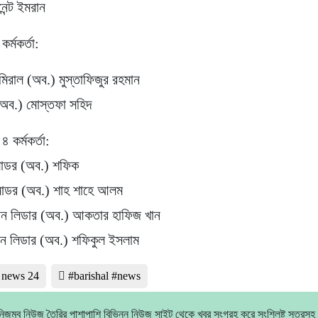
েন্ট ইমরান
র্মকর্তা:
মিরাল (অব.) মুস্তাফিজুর রহমান
অব.) মোস্তফা সহিদ
৪ কর্মকর্তা:
োডর (অব.) শফিক
োডর (অব.) শাহ শাহে আলম
্রন লিডার (অব.) আকতার হাফিজ খান
রন লিডার (অব.) শফিকুল ইসলাম
l news 24
#barishal #news
িজম্ব নিউজ তৈরির পাশাপাশি বিভিন্ন নিউজ সাইট থেকে খবর সংগ্রহ করে সংশ্লিষ্ট সূত্রসহ