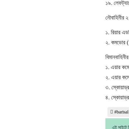
১৯. লেফট্যান
নৌবাহিনীর ২ ক
১. রিয়ার এড
২. কমডোর (
বিমানবাহিনীর 
১. এয়ার কম
২. এয়ার কম
৩. স্কোয়াড
৪. স্কোয়াড্
#barisa
এই সাইটে ন