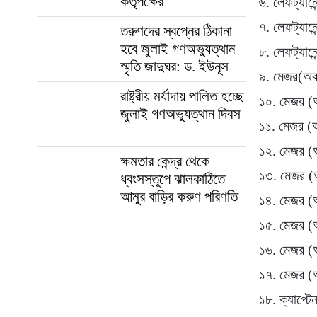
কর্তৃপক্ষের
৬. লেফট্যানে
৭. লেফট্যান
তরুণদের স্বপ্নের ঠিকানা
হবে জুলাই গণঅভ্যুত্থান
৮. লেফট্যানে
স্মৃতি জাদুঘর: ড. ইউনূস
৯. মেজর(অব
রাষ্ট্রীয় মর্যাদায় পালিত হচ্ছে
১০. মেজর (
জুলাই গণঅভ্যুত্থান দিবস
১১. মেজর (
১২. মেজর 
ক্ষমতার কেন্দ্র থেকে
১৩. মেজর (
ধ্বংসস্তূপে ঝালকাঠিতে
আমুর বাড়ির করুণ পরিণতি
১৪. মেজর (অ
১৫. মেজর (
১৬. মেজর 
১৭. মেজর (অ
১৮. ক্যাপ্