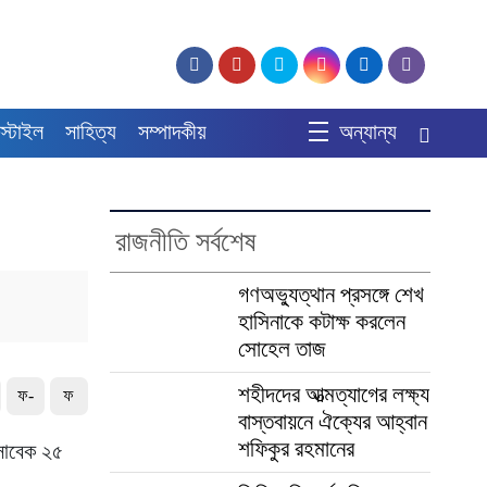
স্টাইল
সাহিত্য
সম্পাদকীয়
অন্যান্য
রাজনীতি সর্বশেষ
গণঅভ্যুত্থান প্রসঙ্গে শেখ
হাসিনাকে কটাক্ষ করলেন
সোহেল তাজ
শহীদদের আত্মত্যাগের লক্ষ্য
ফ-
ফ
বাস্তবায়নে ঐক্যের আহ্বান
শফিকুর রহমানের
 সাবেক ২৫