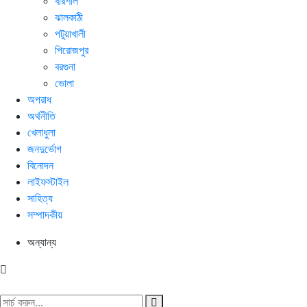
বরিশাল
ঝালকাঠী
পটুয়াখালী
পিরোজপুর
বরগুনা
ভোলা
অপরাধ
অর্থনীতি
খেলাধুলা
জনদুর্ভোগ
বিনোদন
লাইফস্টাইল
সাহিত্য
সম্পাদকীয়
অন্যান্য