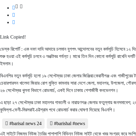
Link Copied!
ডেস্ক রিপোর্ট : এক দফা দাবি আদায়ে চলমান যুগপৎ আন্দোলনের নতুন কর্মসূচি হিসেবে ১২ দ
শুরু হওয়া এই কর্মসূচি চলবে ৩ অক্টোবর পর্যন্ত। মাঝে তিন দিন কোনো কর্মসূচি রাখেনি দলট
ইসলাম।
বিএনপির নতুন কর্মসূচি হলো ১৯ সেপ্টেম্বর ঢাকা জেলার জিঞ্জিরা/কেরানীগঞ্জ এবং গাজীপুরের
চেয়ারপারসন খালেদা জিয়ার রোগ মুক্তি কামনায় সারা দেশে জেলা, মহানগর, উপজেলা, পৌরসভা
২৬ সেপ্টেম্বর খুলনা বিভাগে রোডমার্চ, একই দিনে ঢাকায় পেশাজীবী কনভেনশন।
এ ছাড়া ২৭ সেপ্টেম্বর ঢাকা মহানগর গাবতলী ও নারায়ণগঞ্জ জেলার ফতুল্লায় জনসমাবেশ; ২৯
কুমিল্লা-ফেনী-মিরসরাই-চট্টগ্রাম পথে রোডমার্চ করার ঘোষণা দিয়েছে বিএনপি।
#barisal news 24
#barishal #news
এই সাইটে নিজম্ব নিউজ তৈরির পাশাপাশি বিভিন্ন নিউজ সাইট থেকে খবর সংগ্রহ করে সংশ্