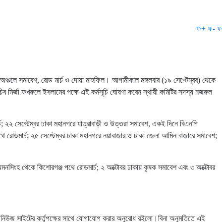
ফ+
ফ-
ফ
্ন অঞ্চলে সমাবেশ, রোড মার্চ ও দোয়া মাহফিল। আগামীকাল মঙ্গলবার (১৯ সেপ্টেম্বর) থেকে
চিব মির্জা ফখরুলে ইসলামের পক্ষে এই কর্মসূচি ঘোষণা করেন স্থায়ী কমিটির সদস্য নজরুল
ার্চ; ২২ সেপ্টেম্বর ঢাকা মহানগরে যাত্রাবাড়ী ও উত্তরা সমাবেশ, একই দিনে বিএনপি
থে রোডমার্চ; ২৫ সেপ্টেম্বর ঢাকা মহানগরে নয়াবাজার ও ঢাকা জেলা আমিন বাজারে সমাবেশ;
য়মনসিংহ থেকে কিশোরগঞ্জ পথে রোডমার্চ; ২ অক্টোবর ঢাকায় কৃষক সমাবেশ এবং ৩ অক্টোবর
্ট নিউজ সাইটের কর্তৃপক্ষের সাথে যোগাযোগ করার অনুরোধ রইলো।বিনা অনুমতিতে এই