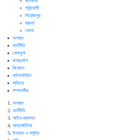
ঝালকাঠী
পটুয়াখালী
পিরোজপুর
বরগুনা
ভোলা
অপরাধ
অর্থনীতি
খেলাধুলা
জনদুর্ভোগ
বিনোদন
লাইফস্টাইল
সাহিত্য
সম্পাদকীয়
অপরাধ
অর্থনীতি
আইন-আদালত
আন্তর্জাতিক
উন্নয়ন ও সমৃদ্ধি