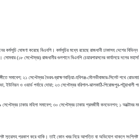
িনের কর্মসূচি ঘোষণা করেছে বিএনপি। কর্মসূচির মধ্যে রয়েছে রাজধানী ঢাকাসহ দেশের বিভিন
ি। সোমবার (১৮ সেপ্টেম্বর) রাজধানীর গুলশানে বিএনপি চেয়ারপারসনের কার্যালয়ে দলের মহাস
 টঙ্গীতে সমাবেশ; ২১ সেপ্টেম্বর ভৈরব-ব্রাহ্মণবাড়িয়া-হবিগঞ্জ-মৌলভীবাজার-সিলেট পথে রোডম
, ইউনিয়ন ও ওয়ার্ড পর্যায়ে দোয়া; ২৩ সেপ্টেম্বর বরিশাল-ঝালকাঠি-পিরোজপুর-পটুয়াখালী প
 সেপ্টেম্বর ঢাকায় মহিলা সমাবেশ; ৩০ সেপ্টেম্বর ঢাকায় শ্রমজীবী কনভেনশন; ১ অক্টোবর ম
লিষ্ট সূত্রসহ প্রকাশ করে থাকি। তাই কোন খবর নিয়ে আপত্তি বা অভিযোগ থাকলে সংশ্লিষ