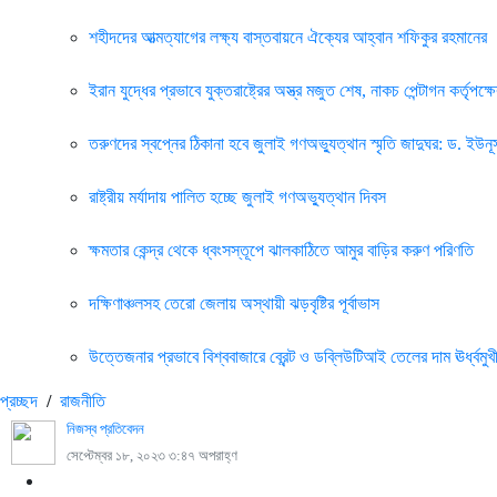
শহীদদের আত্মত্যাগের লক্ষ্য বাস্তবায়নে ঐক্যের আহ্বান শফিকুর রহমানের
ইরান যুদ্ধের প্রভাবে যুক্তরাষ্ট্রের অস্ত্র মজুত শেষ, নাকচ পেন্টাগন কর্তৃপক্ষ
তরুণদের স্বপ্নের ঠিকানা হবে জুলাই গণঅভ্যুত্থান স্মৃতি জাদুঘর: ড. ইউনূ
রাষ্ট্রীয় মর্যাদায় পালিত হচ্ছে জুলাই গণঅভ্যুত্থান দিবস
ক্ষমতার কেন্দ্র থেকে ধ্বংসস্তূপে ঝালকাঠিতে আমুর বাড়ির করুণ পরিণতি
দক্ষিণাঞ্চলসহ তেরো জেলায় অস্থায়ী ঝড়বৃষ্টির পূর্বাভাস
উত্তেজনার প্রভাবে বিশ্ববাজারে ব্রেন্ট ও ডব্লিউটিআই তেলের দাম ঊর্ধ্বমুখ
প্রচ্ছদ
/
রাজনীতি
নিজস্ব প্রতিবেদন
সেপ্টেম্বর ১৮, ২০২৩ ৩:৪৭ অপরাহ্ণ