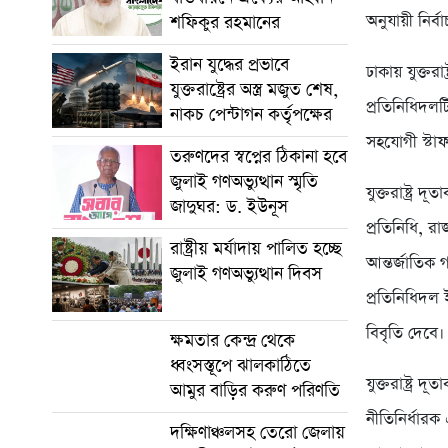
অনুযায়ী নির্ব
শফিকুর রহমানের
ইরান যুদ্ধের প্রভাবে
ঢাকায় যুক্তর
যুক্তরাষ্ট্রের অস্ত্র মজুত শেষ,
প্রতিনিধিদল
নাকচ পেন্টাগন কর্তৃপক্ষের
সহযোগী স্টা
তরুণদের স্বপ্নের ঠিকানা হবে
জুলাই গণঅভ্যুত্থান স্মৃতি
যুক্তরাষ্ট্র
জাদুঘর: ড. ইউনূস
প্রতিনিধি, 
রাষ্ট্রীয় মর্যাদায় পালিত হচ্ছে
আন্তর্জাতিক
জুলাই গণঅভ্যুত্থান দিবস
প্রতিনিধিদল 
বিবৃতি দেবে।
ক্ষমতার কেন্দ্র থেকে
ধ্বংসস্তূপে ঝালকাঠিতে
যুক্তরাষ্ট্র 
আমুর বাড়ির করুণ পরিণতি
নীতিনির্ধারক
দক্ষিণাঞ্চলসহ তেরো জেলায়