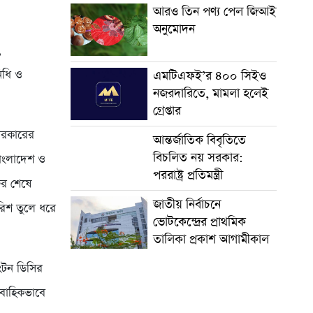
আরও তিন পণ্য পেল জিআই
অনুমোদন
,
িধি ও
এমটিএফই’র ৪০০ সিইও
নজরদারিতে, মামলা হলেই
গ্রেপ্তার
 সরকারের
আন্তর্জাতিক বিবৃতিতে
বিচলিত নয় সরকার:
বাংলাদেশ ও
পররাষ্ট্র প্রতিমন্ত্রী
ফর শেষে
জাতীয় নির্বাচনে
ারিশ তুলে ধরে
ভোটকেন্দ্রের প্রাথমিক
তালিকা প্রকাশ আগামীকাল
শিংটন ডিসির
রাবাহিকভাবে