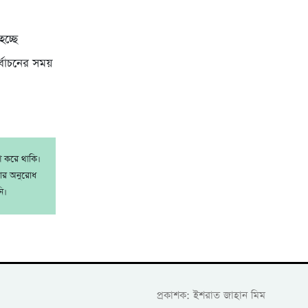
হচ্ছে
ির্বাচনের সময়
।
াশ করে থাকি।
রার অনুরোধ
ি।
প্রকাশক: ইশরাত জাহান মিম