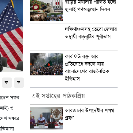
রাষ্ট্রীয় মর্যাদায় পালিত হচ্ছে
জুলাই গণঅভ্যুত্থান দিবস
দক্ষিণাঞ্চলসহ তেরো জেলায়
অস্থায়ী ঝড়বৃষ্টির পূর্বাভাস
কারফিউ রক্ত আর
প্রতিরোধে বদলে যায়
বাংলাদেশের রাজনৈতিক
ইতিহাস
ফ-
ফ
এই সপ্তাহের পাঠকপ্রিয়
াংলাদেশ সফর
আরআই) ও
আরও চার উপদেষ্টার শপথ
গ্রহণ
লাদেশ সফরে
নীতিমালা