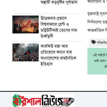
আলোচনা ও প
অস্থায়ী ঝড়বৃষ্টির পূর্বাভাস
যুক্তরাষ্ট্র 
উত্তেজনার প্রভাবে
নির্বাচনের প্
বিশ্ববাজারে ব্রেন্ট ও
ডব্লিউটিআই তেলের দাম
আন্তর্জাতিক 
ঊর্ধ্বমুখী
#baris
কারফিউ রক্ত আর
প্রতিরোধে বদলে যায়
এই সাইটে নি
বাংলাদেশের রাজনৈতিক
তাই কোন খ
ইতিহাস
র