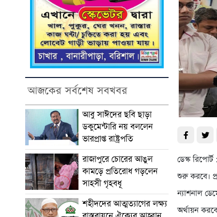
আজকের সর্বশেষ সবখবর
আবু সাঈদের ছবি ছাড়া
ডকুমেন্টারি নয় বললেন
ভারপ্রাপ্ত রাষ্ট্রপতি
রাজাপুরে চোরের আঙুল
ডেস্ক রিপোর্
কামড়ে প্রতিরোধ গড়লেন
শুরু করবে। প
সাহসী গৃহবধূ
ন্যাশনাল ডে
শহীদদের আত্মত্যাগের লক্ষ্য
অর্থায়ন করবে
বাস্তবায়নে ঐক্যের আহ্বান