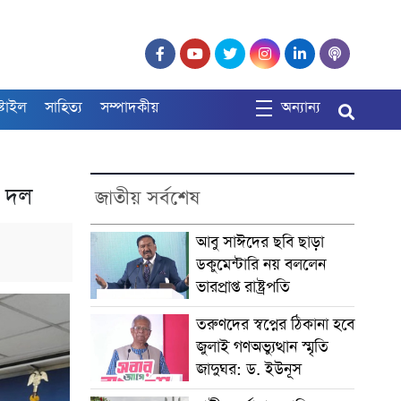
্টাইল
সাহিত্য
সম্পাদকীয়
অন্যান্য
ক দল
জাতীয় সর্বশেষ
আবু সাঈদের ছবি ছাড়া
ডকুমেন্টারি নয় বললেন
ভারপ্রাপ্ত রাষ্ট্রপতি
তরুণদের স্বপ্নের ঠিকানা হবে
জুলাই গণঅভ্যুত্থান স্মৃতি
জাদুঘর: ড. ইউনূস