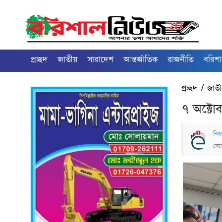
প্রচ্ছদ
জাতীয়
সারাদেশ
আন্তর্জাতিক
রাজনীতি
বরিশ
প্রচ্ছদ
/
জাত
৭ অক্টোব
নিজস
সেপ