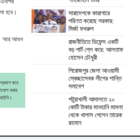
িএনপির
েলা হবে।
সারাদেশকে কারাগারে
পরিণত করেছে সরকার:
মির্জা ফখরুল
বে। আর আগুন
রাজনীতিতে ডিফেন্স একটি
বড় পার্ট প্লে করে: আলতাফ
হোসেন চৌধুরী
পিরোজপুর জেলা আওয়ামী
স্বেচ্ছাসেবক লীগের শান্তি
 প্রকাশ করে
সমাবেশ
গাযোগ করার
বেআইনি।
পটুয়াখালী আদালতে ২০
কোটি টাকার মানহানি মামলা
থেকে খালাস পেলেন তারেক
রহমান