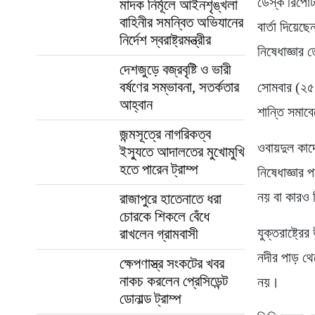
ডেস্ক রিপোর
মাদক নির্মূলে আইনশৃঙ্খলা
বাহিনীর সমন্বিত অভিযানের
বার্তা দিয়েছ
নির্দেশ স্বরাষ্ট্রমন্ত্রীর
নিষেধাজ্ঞার
দেশজুড়ে বজ্রবৃষ্টি ও ভারী
বর্ষণের সম্ভাবনা, সতর্কতার
সোমবার (২৫
আহ্বান
শান্তি সমাব
জন্মসূত্রে নাগরিকত্ব
ওবায়দুল কা
ইস্যুতে আদালতের মুখোমুখি
হতে পারেন ট্রাম্প
নিষেধাজ্ঞার
নয় বা কারও 
রাজাপুরে হাতেনাতে ধরা
চোরকে শিকলে বেঁধে
যুক্তরাষ্ট্
রাখলেন গ্রামবাসী
নদীর পাড় থে
ক্ষেপণাস্ত্র সংকটের খবর
নাকচ করলেন প্রেসিডেন্ট
নয়।
ডোনাল্ড ট্রাম্প