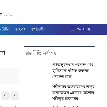
্বর ২০২৩
স্টাইল
সাহিত্য
সম্পাদকীয়
অন্যান্য
েশে
রাজনীতি সর্বশেষ
গণঅভ্যুত্থান প্রসঙ্গে শেখ
হাসিনাকে কটাক্ষ করলেন
সোহেল তাজ
শহীদদের আত্মত্যাগের লক্ষ্য
বাস্তবায়নে ঐক্যের আহ্বান
ফ-
ফ
শফিকুর রহমানের