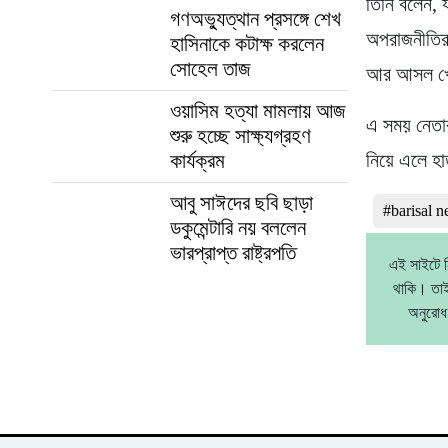
তিনি বলেন,
গণঅভ্যুত্থান প্রসঙ্গে শেখ
অপরাজনীতির
হাসিনাকে কটাক্ষ করলেন
সোহেল তাজ
আর আসল খেলা
ওয়াসিম হত্যা মামলায় আজ
এ সময় নেতাক
শুরু হচ্ছে সাক্ষ্যগ্রহণ
কার্যক্রম
নিয়ে এলে হা
আবু সাঈদের ছবি ছাড়া
#barisal 
ডকুমেন্টারি নয় বললেন
ভারপ্রাপ্ত রাষ্ট্রপতি
এই সাইটে ন
থাকি। তাই
অনুরোধ