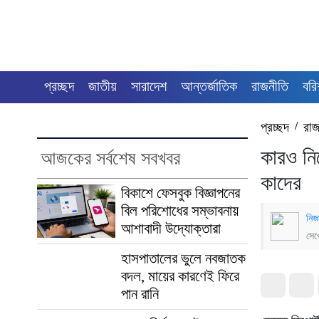
প্রচ্ছদ
জাতীয়
সারাদেশ
আন্তর্জাতিক
রাজনীতি
বরি
প্রচ্ছদ
/
রাজ
কারও নি
আজকের সর্বশেষ সবখবর
কাদের
বিকাশে ফেসবুক বিজ্ঞাপনের
বিল পরিশোধের সম্ভাবনায়
নিজ
আশাবাদী উদ্যোক্তারা
সেপ
হাসপাতালের ভুলে নবজাতক
বদল, মায়ের কারণেই ফিরে
পান রানি