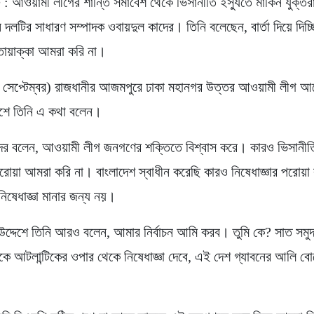
্ট : আওয়ামী লীগের শান্তি সমাবেশ থেকে ভিসানীতি ইস্যুতে মার্কিন যুক্তরা
েন দলটির সাধারণ সম্পাদক ওবায়দুল কাদের। তিনি বলেছেন, বার্তা দিয়ে দিচ্
 তোয়াক্কা আমরা করি না।
 সেপ্টেম্বর) রাজধানীর আজমপুরে ঢাকা মহানগর উত্তর আওয়ামী লীগ 
েশে তিনি এ কথা বলেন।
দের বলেন, আওয়ামী লীগ জনগণের শক্তিতে বিশ্বাস করে। কারও ভিসান
 পরোয়া আমরা করি না। বাংলাদেশ স্বাধীন করেছি কারও নিষেধাজ্ঞার পরোয়া
নিষেধাজ্ঞা মানার জন্য নয়।
রের উদ্দেশে তিনি আরও বলেন, আমার নির্বাচন আমি করব। তুমি কে? সাত সমু
কে আটলান্টিকের ওপার থেকে নিষেধাজ্ঞা দেবে, এই দেশ গ্যাবনের আলি বোঙ