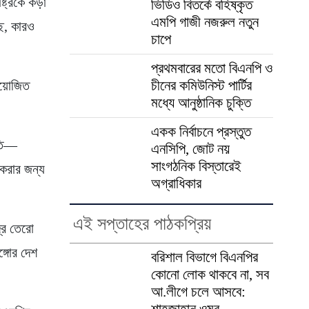
ষ্ট্রকে কড়া
ভিডিও বিতর্কে বহিষ্কৃত
এমপি গাজী নজরুল নতুন
ছি, কারও
চাপে
প্রথমবারের মতো বিএনপি ও
চীনের কমিউনিস্ট পার্টির
আয়োজিত
মধ্যে আনুষ্ঠানিক চুক্তি
একক নির্বাচনে প্রস্তুত
ীতি—
এনসিপি, জোট নয়
সাংগঠনিক বিস্তারেই
 করার জন্য
অগ্রাধিকার
এই সপ্তাহের পাঠকপ্রিয়
দ্র তেরো
্গোর দেশ
বরিশাল বিভাগে বিএনপির
কোনো লোক থাকবে না, সব
আ.লীগে চলে আসবে:
শাহজাহান ওমর