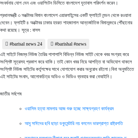
সংবর্ধনায় যোগ দেন এবং ওয়াশিংটন ডিসিতে বাংলাদেশ দূতাবাস পরিদর্শন করেন।
প্রধানমন্ত্রী ৩ অক্টোবর বিমান বাংলাদেশ এয়ারলাইন্সের একটি ফ্লাইটে লন্ডন থেকে রওয়ানা
দেবেন। ফ্লাইটি ৪ অক্টোবর ঢাকার হযরত শাহজালাল আন্তর্জাতিক বিমানবন্দরে পৌঁছানোর
কথা রয়েছে। সূত্র : বাসস
#barisal news 24
#barishal #news
এই সাইটে নিজম্ব নিউজ তৈরির পাশাপাশি বিভিন্ন নিউজ সাইট থেকে খবর সংগ্রহ করে
সংশ্লিষ্ট সূত্রসহ প্রকাশ করে থাকি। তাই কোন খবর নিয়ে আপত্তি বা অভিযোগ থাকলে
সংশ্লিষ্ট নিউজ সাইটের কর্তৃপক্ষের সাথে যোগাযোগ করার অনুরোধ রইলো।বিনা অনুমতিতে
এই সাইটের সংবাদ, আলোকচিত্র অডিও ও ভিডিও ব্যবহার করা বেআইনি।
জাতীয় সর্বশেষ
ওয়াসিম হত্যা মামলায় আজ শুরু হচ্ছে সাক্ষ্যগ্রহণ কার্যক্রম
আবু সাঈদের ছবি ছাড়া ডকুমেন্টারি নয় বললেন ভারপ্রাপ্ত রাষ্ট্রপতি