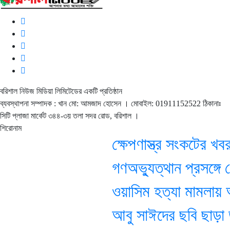
বরিশাল নিউজ মিডিয়া লিমিটেডের একটি প্রতিষ্ঠান
ব্যবস্থাপনা সম্পাদক : খান মো: আমজাদ হোসেন
। মোবাইল: 01911152522 ঠিকানাঃ
সিটি প্লাজা মার্কেট ৩৪৪-৩য় তলা সদর রোড, বরিশাল ।
শিরোনাম
ক্ষেপণাস্ত্র সংকটের খবর ন
গণঅভ্যুত্থান প্রসঙ্গে 
ওয়াসিম হত্যা মামলায় আজ শ
আবু সাঈদের ছবি ছাড়া ডকুম