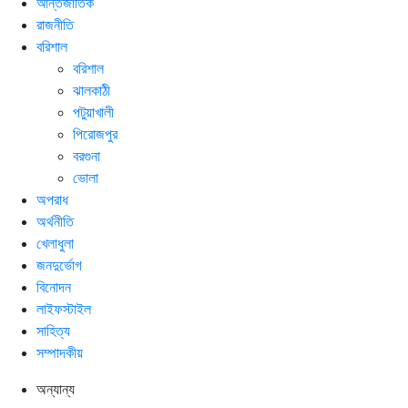
আন্তর্জাতিক
রাজনীতি
বরিশাল
বরিশাল
ঝালকাঠী
পটুয়াখালী
পিরোজপুর
বরগুনা
ভোলা
অপরাধ
অর্থনীতি
খেলাধুলা
জনদুর্ভোগ
বিনোদন
লাইফস্টাইল
সাহিত্য
সম্পাদকীয়
অন্যান্য