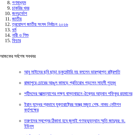
গণমাধ্যম
চাকরির খবর
জনদুর্ভোগ
জাতীয়
ত্রয়োদশ জাতীয় সংসদ নির্বাচন ২০২৬
ধর্ম
নারী ও শিশু
ফিচার
আজকের সর্বশেষ সবখবর
আবু সাঈদের ছবি ছাড়া ডকুমেন্টারি নয় বললেন ভারপ্রাপ্ত রাষ্ট্রপতি
রাজাপুরে চোরের আঙুল কামড়ে প্রতিরোধ গড়লেন সাহসী গৃহবধূ
শহীদদের আত্মত্যাগের লক্ষ্য বাস্তবায়নে ঐক্যের আহ্বান শফিকুর রহমানের
ইরান যুদ্ধের প্রভাবে যুক্তরাষ্ট্রের অস্ত্র মজুত শেষ, নাকচ পেন্টাগন
কর্তৃপক্ষের
তরুণদের স্বপ্নের ঠিকানা হবে জুলাই গণঅভ্যুত্থান স্মৃতি জাদুঘর: ড.
ইউনূস