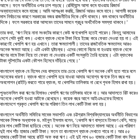
আসে। ফলে অর্থনীতির ওপর চাপ পড়ছে। রেমিট্যান্স আসা কমে যাওয়ায় রিজার্ভ
অব্যাহতভাবে কমে যাচ্ছে। আমি আশঙ্কা করছি, রিজার্ভ আরও কমে যাবে। আগামী কয়েক
মাস নির্বাচনের কারণে সরকারের নজর রাজনীতির দিকে বেশি থাকবে। কম থাকবে অর্থনীতির
দিকে। ফলে সরকারে যারা আসবেন তাদের সামনে প্রচুর অর্থনৈতিক সমস্যা থাকবে।’
তার কথা, ‘ঋণ নিয়ে নানা সংকটের কারণে কেউ ঋণখেলাপি হতেই পারেন। কিন্তু আমাদের
দেশে সেটা খুবই কম। এখানে ব্যাংক থেকে টাকা নিয়ে ইচ্ছে করে ফেরত দেওয়া হয় না। এই
কারণেই খেলাপি ঋণ হয় এখানে। তারা ক্ষমতাশালী। তাদের রাজনৈতিক ক্ষমতাসহ আরও
অনেক ক্ষমতা আছে। এটা একটা দুষ্টচক্র। এদের কোনো বিচার না হওয়ায় ব্যাংক থেকে
ঋণের নামে টাকা নিয়ে তা ফেরত না দেওয়ার একটি সংস্কৃতি তৈরি হয়েছে। এটা ব্যাংকের
টাকা লুটপাটের একটা কৌশল হিসেবে দাঁড়িয়ে গেছে।’
বাংলাদেশ ব্যাংক যে হিসেব দেয় বাস্তবে তার চেয়ে খেলাপি ঋণ অনেক বেশি হতে পারে বলে
অনেকের ধারণা। ব্যাংক খাতে খেলাপি হয়ে যাওয়া আদায় অযোগ্য ঋণকে তিন বছর পর
অবলোপন (রাইট) করতে পারে ব্যাংক, যা খেলাপির তালিকায় না রেখে পৃথক হিসাব রাখা হয়।
পুনঃতফসিল করা ঋণের হিসাবও খেলাপি ঋণের তালিকায় থাকে না। আর আদালতে রিট করেও
অনেকে খেলাপি হওয়া আটকে রেখেছেন। কয়েক বছর আগে আইএমএফের হিসাবে
বাংলাদেশে প্রকৃত খেলাপি ঋণের পরিমাণ তিন লাখ কোটি টাকা বলা হয়।
বাংলাদেশ অর্থনীতি সমিতির সাবেক সভাপতি এবং চট্টগ্রাম বিশ্ববিদ্যালয়ের অর্থনীতি বিভাগের
সাবেক শিক্ষক অধ্যাপক ড. মইনুল ইসলাম বলেন, ‘খেলাপি ঋণ বাস্তবে তিনগুণ বেশি, সাড়ে
চার লাখ কোটি টাকা ছাড়িয়ে গেছে। অনেক ঋণ নিয়ে আদালতে মামলা আছে। এর পরিমাণ
দুই লাখ পাঁচ হাজার কোটি টাকা। ফলে তা বাংলাদেশ ব্যাংক দেখাতে পারে না। আর ৫৫
হাজার কোটি টাকা আছে রাইট অফ করা ঋণ। এই দুই লাখ ৬০ হাজার কোটি টাকা বাদ দিয়ে