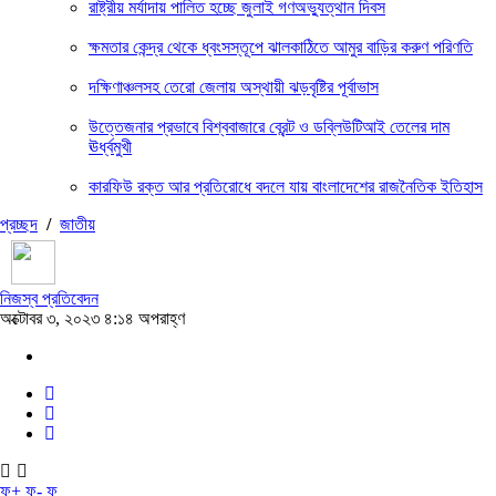
রাষ্ট্রীয় মর্যাদায় পালিত হচ্ছে জুলাই গণঅভ্যুত্থান দিবস
ক্ষমতার কেন্দ্র থেকে ধ্বংসস্তূপে ঝালকাঠিতে আমুর বাড়ির করুণ পরিণতি
দক্ষিণাঞ্চলসহ তেরো জেলায় অস্থায়ী ঝড়বৃষ্টির পূর্বাভাস
উত্তেজনার প্রভাবে বিশ্ববাজারে ব্রেন্ট ও ডব্লিউটিআই তেলের দাম
ঊর্ধ্বমুখী
কারফিউ রক্ত আর প্রতিরোধে বদলে যায় বাংলাদেশের রাজনৈতিক ইতিহাস
প্রচ্ছদ
/
জাতীয়
নিজস্ব প্রতিবেদন
অক্টোবর ৩, ২০২৩ ৪:১৪ অপরাহ্ণ
ফ+
ফ-
ফ