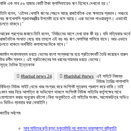
বাকি এক লাখ ৫৬ হাজার কোটি টাকা ক্লাসিফায়েড ঋণ হিসেবে দেখানো হয়।’
তিনি বলেন, ‘এইসব খেলাপি ঋণের পেছনে আছে রাজনৈতিক এবং ক্ষমতার প্রভাব। সবচয়ে
বড় ঋণখেলাপি প্রধানমন্ত্রীর উপদেষ্টা হয়ে বসে আছে। এরা অনেক পাওয়ারফুল। এভাবেই
চলতে থাকবে।’
আরেক প্রশ্নের জবাবে তিনি বলেন, ‘নির্বাচনের আগে দেখা যাক কী হয়। যদি সত্যিকার অর্থে
রাজনৈতিক সংঘাত বেড়ে যায় তাহলে এই বড় বড় ঋণ খেলাপিরা পালিয়ে যাবে। আর এভাবে
চলতে থাকলে অর্থনীতি কলাপসের দিকে যাবে।’
জার্মান সংবাদমাধ্যম ডয়চে ভেলের বাংলা সংস্করণের হয়ে প্রতিবেদনটি তৈরি করেছেন হারুন
উর রশীদ স্বপন। এই প্রতিবেদনের সব ধরনের দায়ভার ডয়চে ভেলের।
সূত্র: দৈনিক ইত্তেফাক
#barisal news 24
#barishal #news
এই সাইটে নিজম্ব
নিউজ তৈরির পাশাপাশি
বিভিন্ন নিউজ সাইট থেকে খবর সংগ্রহ করে সংশ্লিষ্ট সূত্রসহ প্রকাশ করে থাকি। তাই
কোন খবর নিয়ে আপত্তি বা অভিযোগ থাকলে সংশ্লিষ্ট নিউজ সাইটের কর্তৃপক্ষের সাথে
যোগাযোগ করার অনুরোধ রইলো।বিনা অনুমতিতে এই সাইটের সংবাদ, আলোকচিত্র অডিও
ও ভিডিও ব্যবহার করা বেআইনি।
জাতীয় সর্বশেষ
আবু সাঈদের ছবি ছাড়া ডকুমেন্টারি নয় বললেন ভারপ্রাপ্ত রাষ্ট্রপতি