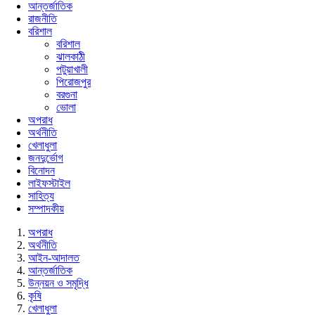
আন্তর্জাতিক
রাজনীতি
বরিশাল
বরিশাল
ঝালকাঠী
পটুয়াখালী
পিরোজপুর
বরগুনা
ভোলা
অপরাধ
অর্থনীতি
খেলাধুলা
জনদুর্ভোগ
বিনোদন
লাইফস্টাইল
সাহিত্য
সম্পাদকীয়
অপরাধ
অর্থনীতি
আইন-আদালত
আন্তর্জাতিক
উন্নয়ন ও সমৃদ্ধি
কৃষি
খেলাধুলা