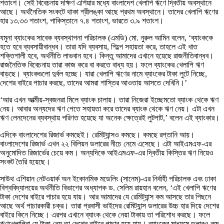
শতাংশ। সেই বিবেচনায় দক্ষিণ এশিয়ার মধ্যে বাংলাদেশ খেলাপি ঋণে দ্বিতীয় অবস্থানে
আছে। অর্থনৈতিক সংকটে থাকা শ্রীলঙ্কা আছে প্রথম অবস্থানে। তাদের খেলাপি ঋণের
হার ১৩.৩৩ শতাংশ, পাকিস্তানে ৭.৪ শতাংশ, ভারতে ৩.৯ শতাংশ।
যমুনা ব্যাংকের সাবেক ব্যবস্থাপনা পরিচালক (এমডি) মো. নুরুল আমিন বলেন, ‘ব্যাংককে
হতে হবে ব্যবসায়ীবান্ধব। তারা যদি ব্যবসায়, শিল্পে সহায়তা করে, তাহলে এই খাত
শক্তিশালী হবে, অর্থনীতি লাভবান হবে। কিন্তু আমাদের এখানে হয়েছে রাজনীতিবান্ধব।
রাজনৈতিক বিবেচনায় তারা কাজ করে বা করতে বাধ্য হয়। ফলে ব্যাংকের খেলাপি ঋণ
বাড়ছে। ব্যাংকগুলো দুর্বল হচ্ছে। যারা খেলাপি ঋণের নামে ব্যাংকের টাকা লুটে নিচ্ছে,
দেশের বাইরে পাচার করছে, তাদের আমরা শাস্তির আওতায় আসতে দেখিনি।’
‘আর এখন আত্মীয়-স্বজনরা মিলে ব্যাংক চালায়। তারা নিজেরা ইচ্ছেমতো ব্যাংক থেকে ঋণ
নেয়। আবার অন্যদের ঋণ পেতে সহায়তা করে তাদের ব্যাংক থেকে ঋণ নেয়। এটা এখন
ঋণ লেনদেনের ব্যবস্থায় পরিণত হয়েছে যা অনেক ক্ষেত্রেই লুটপাট,’ বলেন এই ব্যাংকার।
এদিকে বাংলাদেশের রিজার্ভ কমছেই। রেমিট্যান্সও কমছে। কমছে রপ্তানি আয়।
বাংলাদেশের রিজার্ভ এখন ২২ বিলিয়ন ডলারের নীচে নেমে এসেছে। এটা আইএমএফ-এর
অনুমোদিত রিজার্ভের চেয়ে কম। অন্যদিকে আইএমএফ-এর দ্বিতীয় কিস্তির ঋণ নিয়েও
সংকট তৈরি হয়েছে।
সাউথ এশিয়ান নেটওয়ার্ক অন ইকোনমিক মডেলিং (সানেম)-এর নির্বাহী পরিচালক এবং ঢাকা
বিশ্ববিদ্যালয়ের অর্থনীতি বিভাগের অধ্যাপক ড. সেলিম রায়হান বলেন, ‘এই খেলাপি ঋণের
টাকা দেশের বাইরে পাচার হয়ে যায়। আর আমাদের যে রেমিট্যান্স কম আসছে তার পিছনে
আছে অর্থ পাচারকারী চক্র। তারা প্রবাসী ভাইদের রেমিট্যান্স ডলারের উচ্চ হার দিয়ে দেশের
বাইরে কিনে নিচ্ছে। এরপর এখানে ব্যাংক থেকে নেয়া টাকায় তা পরিশোধ করছে। ফলে
ঋণখেলাপিরা যে টাকা নেয় তা দেশের বাইরে পাচার হয়ে যায়। ব্যাংকের মাধ্যমে ডলারও কম