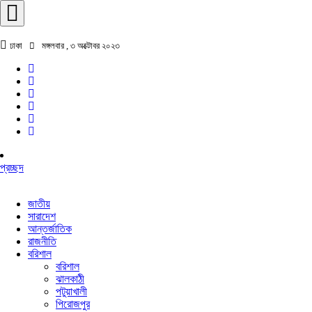
ঢাকা
মঙ্গলবার , ৩ অক্টোবর ২০২৩
প্রচ্ছদ
জাতীয়
সারাদেশ
আন্তর্জাতিক
রাজনীতি
বরিশাল
বরিশাল
ঝালকাঠী
পটুয়াখালী
পিরোজপুর