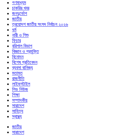
গণমাধ্যম
চাকরির খবর
জনদুর্ভোগ
জাতীয়
ত্রয়োদশ জাতীয় সংসদ নির্বাচন ২০২৬
ধর্ম
নারী ও শিশু
ফিচার
বরিশাল বিভাগ
বিজ্ঞান ও প্রযুক্তি
বিনোদন
বিশেষ প্রতিবেদন
ব্যবসা বানিজ্য
মতামত
রাজনীতি
লাইফস্টাইল
লিড নিউজ
শিক্ষা
সম্পাদকীয়
সারাদেশ
সাহিত্য
স্বাস্থ্য
জাতীয়
সারাদেশ