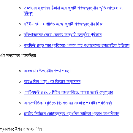
তরুণদের স্বপ্নের ঠিকানা হবে জুলাই গণঅভ্যুত্থান স্মৃতি জাদুঘর: ড.
ইউনূস
রাষ্ট্রীয় মর্যাদায় পালিত হচ্ছে জুলাই গণঅভ্যুত্থান দিবস
দক্ষিণাঞ্চলসহ তেরো জেলায় অস্থায়ী ঝড়বৃষ্টির পূর্বাভাস
কারফিউ রক্ত আর প্রতিরোধে বদলে যায় বাংলাদেশের রাজনৈতিক ইতিহাস
এই সপ্তাহের পাঠকপ্রিয়
আরও চার উপদেষ্টার শপথ গ্রহণ
আরও তিন পণ্য পেল জিআই অনুমোদন
এমটিএফই’র ৪০০ সিইও নজরদারিতে, মামলা হলেই গ্রেপ্তার
আন্তর্জাতিক বিবৃতিতে বিচলিত নয় সরকার: পররাষ্ট্র প্রতিমন্ত্রী
জাতীয় নির্বাচনে ভোটকেন্দ্রের প্রাথমিক তালিকা প্রকাশ আগামীকাল
প্রকাশক: ইশরাত জাহান মিম