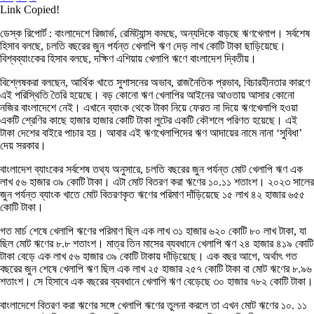
Link Copied!
ডেস্ক রিপোর্ট : বাংলাদেশে রিজার্ভ, রেমিট্যান্স কমছে, অন্যদিকে বাড়ছে ঋণখেলাপ। সর্বশেষ
হিসাব বলছে, চলতি বছরের জুন পর্যন্ত খেলাপি ঋণ দেড় লাখ কোটি টাকা ছাড়িয়েছে।
বিশ্বব্যাংকের হিসাব বলছে, দক্ষিণ এশিয়ায় খেলাপি ঋণে বাংলাদেশ দ্বিতীয়।
বিশ্লেষকরা বলছেন, আর্থিক খাতে সুশাসনের অভাব, রাজনৈতিক প্রভাব, বিচারহীনতার কারণে
এই পরিস্থিতি তৈরি হয়েছে। বড় কোনো ঋণ খেলাপির আইনের আওতায় আসার কোনো
নজির বাংলাদেশে নেই। এখানে ব্যাংক থেকে টাকা নিয়ে ফেরত না দিয়ে ঋণখেলাপি হওয়া
একটি শ্রেণির কাছে হাজার হাজার কোটি টাকা লুটের একটি কৌশলে পরিণত হয়েছে। এই
টাকা দেশের বাইরে পাচার হয়। আবার এই ঋণখেলাপিদের ঋণ আদায়ের নামে নানা ‘সুবিধা’
দেয় সরকার।
বাংলাদেশ ব্যাংকের সর্বশেষ তথ্য অনুসারে, চলতি বছরের জুন পর্যন্ত মোট খেলাপি ঋণ এক
লাখ ৫৬ হাজার ৩৯ কোটি টাকা। এটা মোট বিতরণ করা ঋণের ১০.১১ শতাংশ। ২০২৩ সালের
জুন পর্যন্ত ব্যাংক খাতে মোট বিতরণকৃত ঋণের পরিমাণ দাঁড়িয়েছে ১৫ লাখ ৪২ হাজার ৬৫৫
কোটি টাকা।
গত মার্চ শেষে খেলাপি ঋণের পরিমাণ ছিল এক লাখ ৩১ হাজার ৬২০ কোটি ৮০ লাখ টাকা, যা
ছিল মোট ঋণের ৮.৮ শতাংশ। মাত্র তিন মাসের ব্যবধানে খেলাপি ঋণ ২৪ হাজার ৪১৯ কোটি
টাকা বেড়ে এক লাখ ৫৬ হাজার ৩৯ কোটি টাকায় দাঁড়িয়েছে। এক বছর আগে, অর্থাৎ গত
বছরের জুন শেষে খেলাপি ঋণ ছিল এক লাখ ২৫ হাজার ২৫৭ কোটি টাকা বা মোট ঋণের ৮.৯৬
শতাংশ। সে হিসাবে এক বছরের ব্যবধানে খেলাপি ঋণ বেড়েছে ৩০ হাজার ৭৮২ কোটি টাকা।
বাংলাদেশে বিতরণ করা ঋণের সঙ্গে খেলাপি ঋণের তুলনা করলে তা এখন মোট ঋণের ১০. ১১