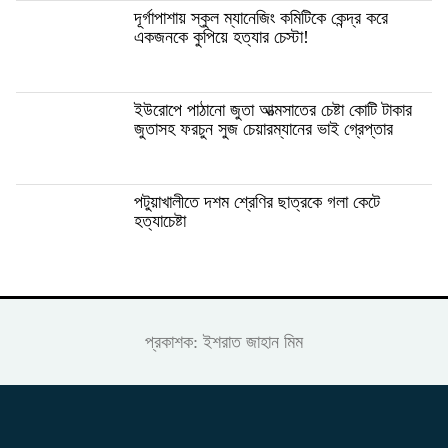
দূর্গাপাশায় স্কুল ম্যানেজিং কমিটিকে কেন্দ্র করে
একজনকে কুপিয়ে হত্যার চেস্টা!
ইউরোপে পাঠানো জুতা আত্মসাতের চেষ্টা কোটি টাকার
জুতাসহ ফরচুন সুজ চেয়ারম্যানের ভাই গ্রেপ্তার
পটুয়াখালীতে দশম শ্রেণির ছাত্রকে গলা কেটে
হত্যাচেষ্টা
প্রকাশক: ইশরাত জাহান মিম