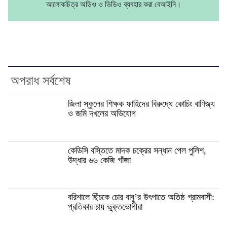
আলোকচিত্র অডিও ও ভিডিও ব্যবহার করা বেআইনি।
অপরাধ সর্বশেষ
জিলা স্কুলের শিক্ষক ফাহিদের বিরুদ্ধে কোচিং বাণিজ্য
ও জমি দখলের অভিযোগ
কেডিসি বস্তিতে মাদক চক্রের সন্ধান পেল পুলিশ,
উদ্ধার ৬৬ কেজি গাঁজা
বরিশালে ছিঁচকে চোর বাবু’র উৎপাতে অতিষ্ঠ গ্রামবাসী:
প্রতিকার চায় ভুক্তভোগীরা