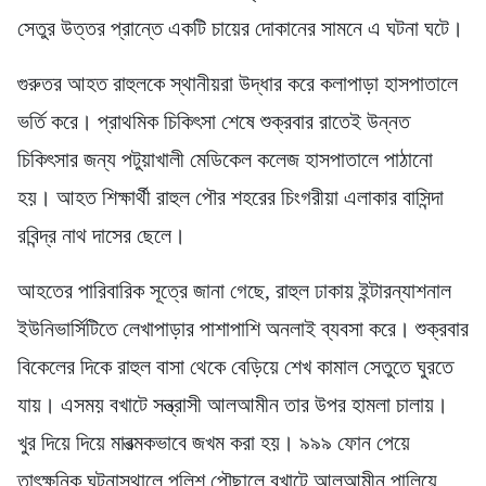
সেতুর উত্তর প্রান্তে একটি চায়ের দোকানের সামনে এ ঘটনা ঘটে।
গুরুতর আহত রাহুলকে স্থানীয়রা উদ্ধার করে কলাপাড়া হাসপাতালে
ভর্তি করে। প্রাথমিক চিকিৎসা শেষে শুক্রবার রাতেই উন্নত
চিকিৎসার জন্য পটুয়াখালী মেডিকেল কলেজ হাসপাতালে পাঠানো
হয়। আহত শিক্ষার্থী রাহুল পৌর শহরের চিংগরীয়া এলাকার বাসিন্দা
রবিন্দ্র নাথ দাসের ছেলে।
আহতের পারিবারিক সূত্রে জানা গেছে, রাহুল ঢাকায় ইন্টারন্যাশনাল
ইউনিভার্সিটিতে লেখাপাড়ার পাশাপাশি অনলাই ব্যবসা করে। শুক্রবার
বিকেলের দিকে রাহুল বাসা থেকে বেড়িয়ে শেখ কামাল সেতুতে ঘুরতে
যায়। এসময় বখাটে সন্ত্রাসী আলআমীন তার উপর হামলা চালায়।
খুর দিয়ে দিয়ে মারত্মকভাবে জখম করা হয়। ৯৯৯ ফোন পেয়ে
তাৎক্ষনিক ঘটনাস্থালে পুলিশ পৌছালে বখাটে আলআমীন পালিয়ে