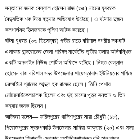
সন্তানের জনক বেল্লাল হোসেন রাজ (৩৫) নামের যুবককে
বৈদ্যুতিক শক দিয়ে হত্যার অভিযোগ উঠেছে। এ ঘটনায় দুজন
কলগার্লসহ তিনজনকে পুলিশ আটক করেছে।
ঘটনা বুধবার (০৩ ডিসেম্বর) গভীর রাতে বরিশাল নগরীর লঞ্চঘাট
এলাকায় বান্দরোডের জেলা পরিষদ মার্কেটের তৃতীয় তলায় অনিবন্ধিত
একটি অনলাইন নিউজ পোর্টাল অফিসে ঘটেছে। নিহত বেল্লাল
হোসেন রাজ বরিশাল সদর উপজেলার শায়েস্তাবাদ ইউনিয়নের পশ্চিম
চরআইচা গ্রামের আব্দুল হক রাজের ছেলে। তিনি পেশায়
মোটরসাইকেলচালক ছিলেন এবং দুই মাসের পুত্র সন্তান ও তিন
কন্যার জনক ছিলেন।
আটকরা হলেন— ফরিদপুরের খালিশপুরের মায়া চৌধুরী (১৮),
পিরোজপুরের স্বরুপকাঠি উপজেলার সাদিয়া আক্তার (২০) এবং সদর
উপজেলার গিলাতলী এলাকার অটোরিকশাচালক রনি হাওলাদার