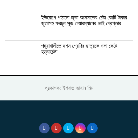
ইউরোপে পাঠানো জুতা আত্মসাতের চেষ্টা কোটি টাকার
জুতাসহ ফরচুন সুজ চেয়ারম্যানের ভাই গ্রেপ্তার
পটুয়াখালীতে দশম শ্রেণির ছাত্রকে গলা কেটে
হত্যাচেষ্টা
প্রকাশক: ইশরাত জাহান মিম