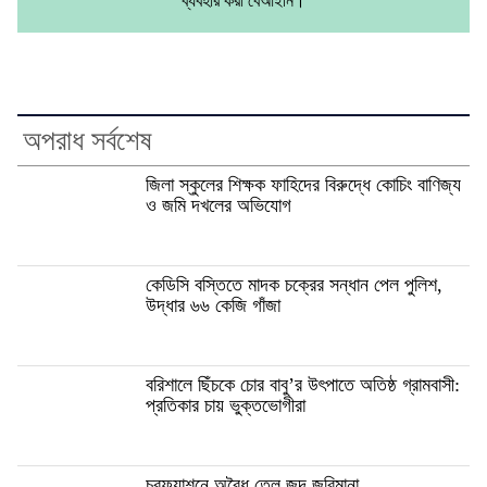
ব্যবহার করা বেআইনি।
অপরাধ সর্বশেষ
জিলা স্কুলের শিক্ষক ফাহিদের বিরুদ্ধে কোচিং বাণিজ্য
ও জমি দখলের অভিযোগ
কেডিসি বস্তিতে মাদক চক্রের সন্ধান পেল পুলিশ,
উদ্ধার ৬৬ কেজি গাঁজা
বরিশালে ছিঁচকে চোর বাবু’র উৎপাতে অতিষ্ঠ গ্রামবাসী:
প্রতিকার চায় ভুক্তভোগীরা
চরফ্যাশনে অবৈধ তেল জব্দ জরিমানা