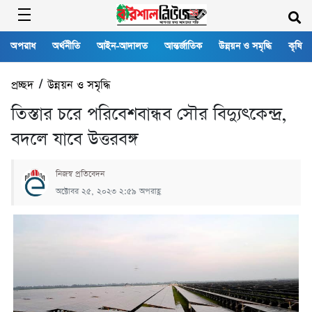
অপরাধ
অর্থনীতি
আইন-আদালত
আন্তর্জাতিক
উন্নয়ন ও সমৃদ্ধি
কৃষি
প্রচ্ছদ
/
উন্নয়ন ও সমৃদ্ধি
তিস্তার চরে পরিবেশবান্ধব সৌর বিদ্যুৎকেন্দ্র,
বদলে যাবে উত্তরবঙ্গ
নিজস্ব প্রতিবেদন
অক্টোবর ২৫, ২০২৩ ২:৫৯ অপরাহ্ণ