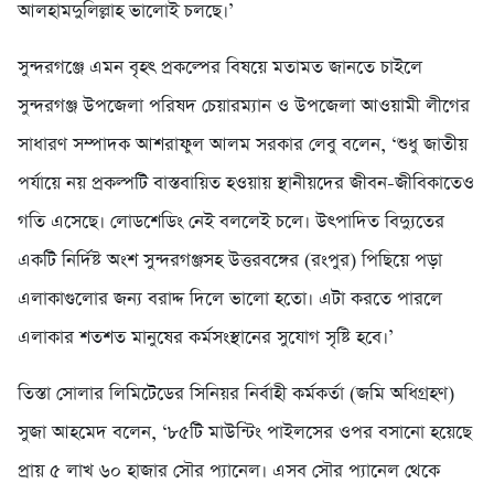
আলহামদুলিল্লাহ ভালোই চলছে।’
সুন্দরগঞ্জে এমন বৃহৎ প্রকল্পের বিষয়ে মতামত জানতে চাইলে
সুন্দরগঞ্জ উপজেলা পরিষদ চেয়ারম্যান ও উপজেলা আওয়ামী লীগের
সাধারণ সম্পাদক আশরাফুল আলম সরকার লেবু বলেন, ‘শুধু জাতীয়
পর্যায়ে নয় প্রকল্পটি বাস্তবায়িত হওয়ায় স্থানীয়দের জীবন-জীবিকাতেও
গতি এসেছে। লোডশেডিং নেই বললেই চলে। উৎপাদিত বিদ্যুতের
একটি নির্দিষ্ট অংশ সুন্দরগঞ্জসহ উত্তরবঙ্গের (রংপুর) পিছিয়ে পড়া
এলাকাগুলোর জন্য বরাদ্দ দিলে ভালো হতো। এটা করতে পারলে
এলাকার শতশত মানুষের কর্মসংস্থানের সুযোগ সৃষ্টি হবে।’
তিস্তা সোলার লিমিটেডের সিনিয়র নির্বাহী কর্মকর্তা (জমি অধিগ্রহণ)
সুজা আহমেদ বলেন, ‘৮৫টি মাউন্টিং পাইলসের ওপর বসানো হয়েছে
প্রায় ৫ লাখ ৬০ হাজার সৌর প্যানেল। এসব সৌর প্যানেল থেকে