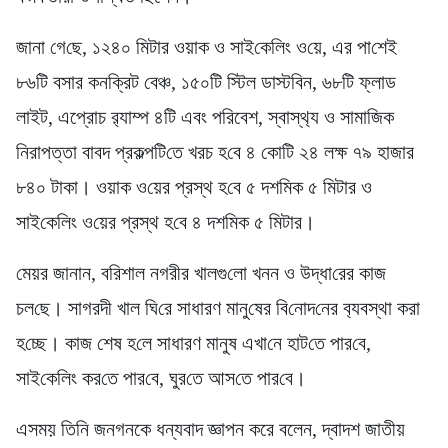
জানা গে‌ছে, ১২৪০ মিটার ওয়াক ও সাই‌কে‌লিং ও‌য়ে, এর পা‌শেই
৮৬‌টি বসার কন‌ক্রিট বেঞ্চ, ১৫০‌টি স্টিল ডাস্ট‌বিন, ৬৮‌টি ফ্লাড
লাইট, এপ্রোচ র‌্যাম্প ৪‌টি এবং প‌রিবেশ, স্বাস্থ‌্য ও সামা‌জিক
নিরাপত্তা বাবদ প্রকল্প‌টি‌তে খরচ হ‌বে ৪ কো‌টি ২৪ লক্ষ ৭৯ হাজার
৮৪০ টাকা। ওয়াক ও‌য়ের প্রস্থ হ‌বে ৫ দশ‌মিক ৫ মিটার ও
সাই‌কে‌লিং ও‌য়ের প্রস্থ হ‌বে ৪ দশ‌মিক ৫ মিটার।
মেয়র জানান, ব‌রিশা‌ল নগরীর খালগু‌লো খনন ও উদ্ধা‌রের কাজ
চল‌ছে। সাগরদী খাল ঘি‌রে সাধারণ মানু‌ষের বি‌নোদ‌নের ব‌্যবস্থা করা
হ‌চ্ছে। কাজ শেষ হ‌লে সাধারণ মানুষ এখা‌নে হাট‌তে পার‌বে,
সাই‌কে‌লিং কর‌তে পার‌বে, ঘুর‌তে আস‌তে পার‌বে।
এসময় তিনি জনগনকে ধন্যবাদ জ্ঞাপন করে বলেন, দ্বাদশ জাতীয়