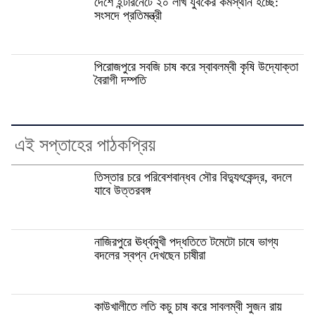
দেশে ইন্টারনেটে ২০ লাখ যুবকের কর্মস্থান হচ্ছে:
সংসদে প্রতিমন্ত্রী
পিরোজপুরে সবজি চাষ করে স্বাবলম্বী কৃষি উদ্যোক্তা
বৈরাগী দম্পতি
এই সপ্তাহের পাঠকপ্রিয়
তিস্তার চরে পরিবেশবান্ধব সৌর বিদ্যুৎকেন্দ্র, বদলে
যাবে উত্তরবঙ্গ
নাজিরপুরে ঊর্ধ্বমুখী পদ্ধতিতে টমেটো চাষে ভাগ্য
বদলের স্বপ্ন দেখছেন চাষীরা
কাউখালীতে লতি কচু চাষ করে সাবলম্বী সুজন রায়