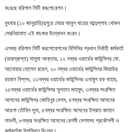
ক‌রে‌ছে ব‌রিশাল সি‌টি কর‌পো‌রেশন।
বুধবার (১০ জানুয়ারি)দুপু‌রে মেয়র আবুল খা‌য়ের আব্দুল্লাহ খোকন
সের‌নিয়াব‌াত এই কা‌জের উদ্বোধন ক‌রেন।
এসময় বরিশাল সিটি করপোরেশনের বিসিসির প্রধান নির্বাহী কর্মকর্তা
(ভারপ্রাপ্ত) মাসুমা আক্তার, ১২ নম্বর ওয়ার্ডের কাউন্সিলর মো.
আনোয়ার হোসেন রয়েল, ২০ নম্বর ওয়ার্ডের কাউন্সিলর জিয়াউর
রহমান বিপ্লব, ২৩নম্বর ওয়ার্ডের কাউন্সিলর এনামুল হক বাহার,
২৫নম্বর ওয়ার্ডের কাউন্সিলর সুলতান মাহমুদ, ৩নম্বর সংরক্ষিত
আসনের কাউন্সিলর কোহিনুর বেগম, ৪নম্বর সংরক্ষিত আসনের
আয়শা তৌহিদ লুনা, ৫নম্বর সংরক্ষিত আসনের ইসরাত জাহান
লাভলী, ৮নম্বর সংরক্ষিত আসনের রেশমী বেগমসহ প্রকৌশলী ও
কর্মকর্তারা উপ‌স্থিত ছি‌লেন।