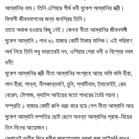
আম্বানির নাম। তিনি এশিয়ার শীর্ষ ধনী মুকেশ আম্বানির স্ত্রী।
বিলাসী জীবনযাপনের জন্য জনপ্রিয় তিনি।
তাতে অবাক হওয়ার কিছু নেই। কেননা নীতা আম্বানির জীবনসঙ্গী
মুকেশ আম্বানি ১ লাখ ৬১ হাজার কোটি টাকার মালিক। এই পরিমাণ
অর্থ নিয়ে তিনি শুধু ভারতেরই নন, এশিয়ার সেরা ধনী ও বিশ্বের নবম
ধনী!
মুকেশ আম্বানির স্ত্রী নীতা আম্বানির সংগ্রহে আছে দামি দামি হীরা,
লাল হীরা, পান্না, নীলকান্তমণি, চুনি, প্লাটিনাম, ট্যাফেইট, রেড
বেরেল, টোপাজ, ক্যাটস আইয়ের মতো পাথরের তৈরি গয়না।
সম্প্রতি ১ হাজার কোটি রুপি খরচ করে হয়ে গেল নীতা আম্বানি আর
মুকেশ আম্বানি দম্পতির ছোট ছেলে অনন্ত আম্বানির প্রাক্‌–বিয়ের
তিন দিনের আয়োজন।
সেখানেই তৃতীয় দিনে মনীশ মালহোত্রার নকশা করা আইভরি রঙের