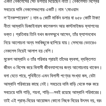
একটা নেকলেসের সেট উপহার দিয়েছেন নীতা। নেকলেসটি বিশ্বের
সবচেয়ে দামি নেকলেসগুলোর একটি। নাম ‘মোওয়াদ
ল’ইনকম্পারেবল’। দাম ৬ কোটি মার্কিন ডলার বা ৬৫৮ কোটি টাকা!
নীতা আম্বানি ডিজাইনারস কালেকশন আর কাস্টমাইজড ফ্যাশনের
ভক্ত। প্রতিবার তিনি যখন জনসম্মুখে আসেন, তাঁর ফ্যাশনবোধ
নিয়ে আলোচনা অন্য সবকিছুকে ছাপিয়ে যায়। সেসবের ভেতরেও
নেকলেস নিয়েই আলাপ হয় বেশি।
মুকেশ আম্বানি ও তাঁর পরিবার প্রায়ই তাঁদের ব্যবসা, ব্যক্তিগত
জীবন ও বিশেষ করে বিলাসী জীবনযাপনের জন্য আলোচনায় থাকেন।
বলা যেতে পারে, পৃথিবীতে এমন বিলাসী পণ্যের সংখ্যা কম, যেটা
আম্বানি পরিবারের কাছে নেই। সবচেয়ে দামি বাড়ি থেকে শুরু করে
সবচেয়ে দামি গাড়ি, গয়না, শাড়ি—সবই রয়েছে আম্বানি পরিবারের।
তাই এই প্রাক্‌-বিয়ের আয়োজন কোনো নিছক বিয়ের উৎসব নয়, বরং