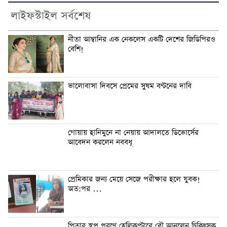
লাইফস্টাইল সর্বশেষ
নীতা আম্বানির এক নেকলেস একটি দেশের জিডিপিরও
বেশি!
ভালোবাসা দিবসে প্রেমের সুষম বণ্টনের দাবি
গোয়ায় হানিমুনে না নেয়ায় আদালতে ডিভোর্সের
আবেদন করলেন নববধূ
প্রেমিকার জন্য মেয়ে সেজে পরীক্ষার হলে যুবক!
অত:পর …
পিতার স্বপ্ন পূরণে হেলিকপ্টারে বৌ আনলেন চিকিৎসক