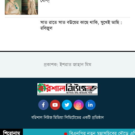
বেশি!
সাত রাতে সাত বউয়ের কাছে থাকি, সুখেই আছি :
রবিজুল
প্রকাশক: ইশরাত জাহান মিম
বরিশাল নিউজ মিডিয়া লিমিটেডের একটি প্রতিষ্ঠান
শিরোনাম
বিএনপির নতুন মহাসচিবের দৌড়ে এগি