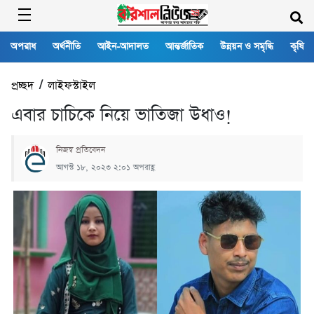
অপরাধ
অর্থনীতি
আইন-আদালত
আন্তর্জাতিক
উন্নয়ন ও সমৃদ্ধি
কৃষি
প্রচ্ছদ
/
লাইফস্টাইল
এবার চাচিকে নিয়ে ভাতিজা উধাও!
নিজস্ব প্রতিবেদন
আগস্ট ১৮, ২০২৩ ২:০১ অপরাহ্ণ