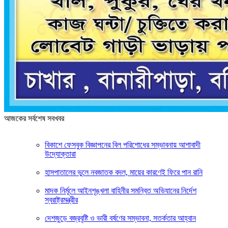
আজকের সর্বশেষ সবখবর
বিকাশে ফেসবুক বিজ্ঞাপনের বিল পরিশোধের সম্ভাবনায় আশাবাদী
উদ্যোক্তারা
হাসপাতালের ভুলে নবজাতক বদল, মায়ের কারণেই ফিরে পান রানি
মাদক নির্মূলে আইনশৃঙ্খলা বাহিনীর সমন্বিত অভিযানের নির্দেশ
স্বরাষ্ট্রমন্ত্রীর
দেশজুড়ে বজ্রবৃষ্টি ও ভারী বর্ষণের সম্ভাবনা, সতর্কতার আহ্বান