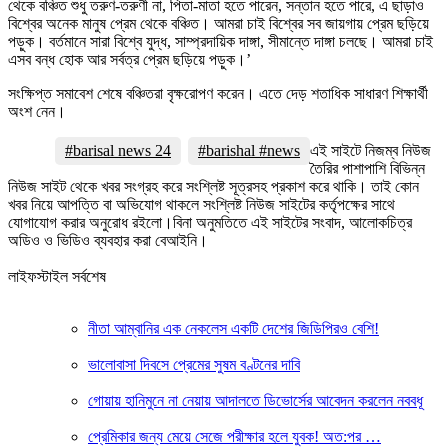
থেকে বঞ্চিত শুধু তরুণ-তরুণী না, পিতা-মাতা হতে পারেন, সন্তান হতে পারে, এ ছাড়াও
বিশ্বের অনেক মানুষ প্রেম থেকে বঞ্চিত। আমরা চাই বিশ্বের সব জায়গায় প্রেম ছড়িয়ে
পড়ুক। বর্তমানে সারা বিশ্বে যুদ্ধ, সাম্প্রদায়িক দাঙ্গা, সীমান্তে দাঙ্গা চলছে। আমরা চাই
এসব বন্ধ হোক আর সর্বত্র প্রেম ছড়িয়ে পড়ুক।’
সংক্ষিপ্ত সমাবেশ শেষে বঞ্চিতরা বৃক্ষরোপণ করেন। এতে দেড় শতাধিক সাধারণ শিক্ষার্থী
অংশ নেন।
#barisal news 24
#barishal #news
এই সাইটে নিজম্ব নিউজ
তৈরির পাশাপাশি বিভিন্ন
নিউজ সাইট থেকে খবর সংগ্রহ করে সংশ্লিষ্ট সূত্রসহ প্রকাশ করে থাকি। তাই কোন
খবর নিয়ে আপত্তি বা অভিযোগ থাকলে সংশ্লিষ্ট নিউজ সাইটের কর্তৃপক্ষের সাথে
যোগাযোগ করার অনুরোধ রইলো।বিনা অনুমতিতে এই সাইটের সংবাদ, আলোকচিত্র
অডিও ও ভিডিও ব্যবহার করা বেআইনি।
লাইফস্টাইল সর্বশেষ
নীতা আম্বানির এক নেকলেস একটি দেশের জিডিপিরও বেশি!
ভালোবাসা দিবসে প্রেমের সুষম বণ্টনের দাবি
গোয়ায় হানিমুনে না নেয়ায় আদালতে ডিভোর্সের আবেদন করলেন নববধূ
প্রেমিকার জন্য মেয়ে সেজে পরীক্ষার হলে যুবক! অত:পর …