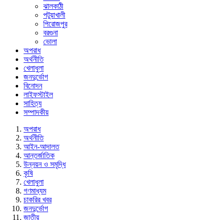
ঝালকাঠী
পটুয়াখালী
পিরোজপুর
বরগুনা
ভোলা
অপরাধ
অর্থনীতি
খেলাধুলা
জনদুর্ভোগ
বিনোদন
লাইফস্টাইল
সাহিত্য
সম্পাদকীয়
অপরাধ
অর্থনীতি
আইন-আদালত
আন্তর্জাতিক
উন্নয়ন ও সমৃদ্ধি
কৃষি
খেলাধুলা
গণমাধ্যম
চাকরির খবর
জনদুর্ভোগ
জাতীয়