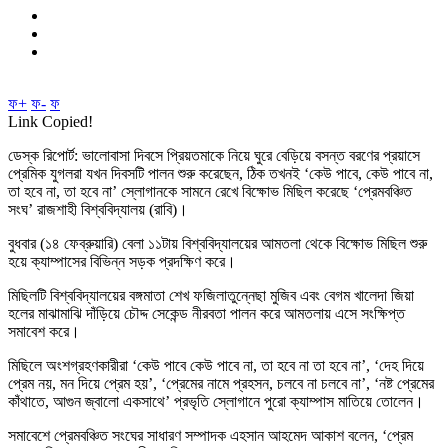
ফ+
ফ-
ফ
Link Copied!
ডেস্ক রিপোর্ট: ভালোবাসা দিবসে প্রিয়তমাকে নিয়ে ঘুরে বেড়িয়ে বসন্ত বরণের প্রয়াসে
প্রেমিক যুগলরা যখন দিবসটি পালন শুরু করেছেন, ঠিক তখনই ‘কেউ পাবে, কেউ পাবে না,
তা হবে না, তা হবে না’ স্লোগানকে সামনে রেখে বিক্ষোভ মিছিল করেছে ‘প্রেমবঞ্চিত
সংঘ’ রাজশাহী বিশ্ববিদ্যালয় (রাবি)।
বুধবার (১৪ ফেব্রুয়ারি) বেলা ১১টায় বিশ্ববিদ্যালয়ের আমতলা থেকে বিক্ষোভ মিছিল শুরু
হয়ে ক্যাম্পাসের বিভিন্ন সড়ক প্রদক্ষিণ করে।
মিছিলটি বিশ্ববিদ্যালয়ের বঙ্গমাতা শেখ ফজিলাতুন্নেছা মুজিব এবং বেগম খালেদা জিয়া
হলের মাঝামাঝি দাঁড়িয়ে চৌদ্দ সেকেন্ড নীরবতা পালন করে আমতলায় এসে সংক্ষিপ্ত
সমাবেশ করে।
মিছিলে অংশগ্রহণকারীরা ‘কেউ পাবে কেউ পাবে না, তা হবে না তা হবে না’, ‘দেহ দিয়ে
প্রেম নয়, মন দিয়ে প্রেম হয়’, ‘প্রেমের নামে প্রহসন, চলবে না চলবে না’, ‘নষ্ট প্রেমের
কাঁথাতে, আগুন জ্বালো একসাথে’ প্রভৃতি স্লোগানে পুরো ক্যাম্পাস মাতিয়ে তোলেন।
সমাবেশে প্রেমবঞ্চিত সংঘের সাধারণ সম্পাদক এহসান আহমেদ আকাশ বলেন, ‘প্রেম