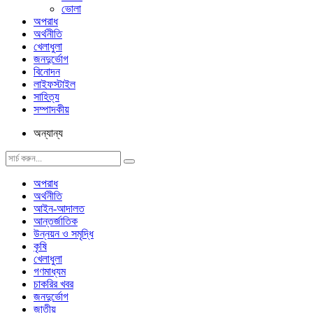
ভোলা
অপরাধ
অর্থনীতি
খেলাধুলা
জনদুর্ভোগ
বিনোদন
লাইফস্টাইল
সাহিত্য
সম্পাদকীয়
অন্যান্য
অপরাধ
অর্থনীতি
আইন-আদালত
আন্তর্জাতিক
উন্নয়ন ও সমৃদ্ধি
কৃষি
খেলাধুলা
গণমাধ্যম
চাকরির খবর
জনদুর্ভোগ
জাতীয়