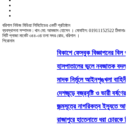
বরিশাল নিউজ মিডিয়া লিমিটেডের একটি প্রতিষ্ঠান
ব্যবস্থাপনা সম্পাদক : খান মো: আমজাদ হোসেন
। মোবাইল: 01911152522 ঠিকানাঃ
সিটি প্লাজা মার্কেট ৩৪৪-৩য় তলা সদর রোড, বরিশাল ।
শিরোনাম
বিকাশে ফেসবুক বিজ্ঞাপনের বিল পর
হাসপাতালের ভুলে নবজাতক বদল, মা
মাদক নির্মূলে আইনশৃঙ্খলা বাহিনীর সম
দেশজুড়ে বজ্রবৃষ্টি ও ভারী বর্ষণের 
জন্মসূত্রে নাগরিকত্ব ইস্যুতে আদাল
রাজাপুরে হাতেনাতে ধরা চোরকে শিকল