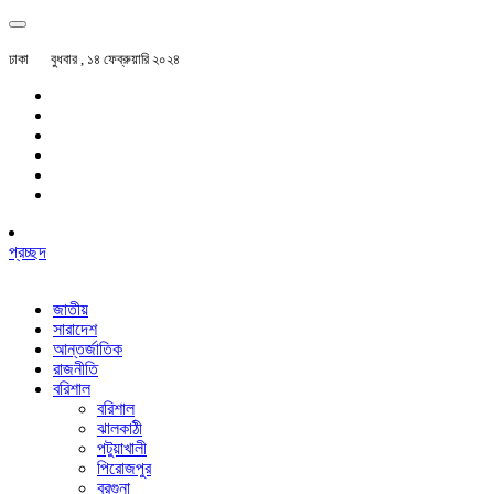
ঢাকা
বুধবার , ১৪ ফেব্রুয়ারি ২০২৪
প্রচ্ছদ
জাতীয়
সারাদেশ
আন্তর্জাতিক
রাজনীতি
বরিশাল
বরিশাল
ঝালকাঠী
পটুয়াখালী
পিরোজপুর
বরগুনা