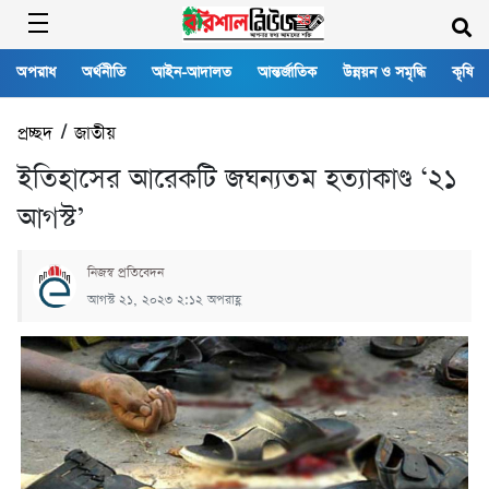
অপরাধ
অর্থনীতি
আইন-আদালত
আন্তর্জাতিক
উন্নয়ন ও সমৃদ্ধি
কৃষি
প্রচ্ছদ
/
জাতীয়
ইতিহাসের আরেকটি জঘন্যতম হত্যাকাণ্ড ‘২১
আগস্ট’
নিজস্ব প্রতিবেদন
আগস্ট ২১, ২০২৩ ২:১২ অপরাহ্ণ