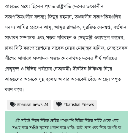
আহতের মধ্যে ছিলেন প্রয়াত রাষ্ট্রপতি (দলের তৎকালীন
সভাপতিমণ্ডলীর সদস্য) জিল্লুর রহমান, তৎকালীন সভাপতিমণ্ডলির
সদস্য আমির হোসেন আমু, আব্দুর রাজ্জাক, সুরঞ্জিত সেনগুপ্ত, বর্তমান
সাধারণ সম্পাদক এবং সড়ক পরিবহন ও সেতুমন্ত্রী ওবায়দুল কাদের,
ঢাকা সিটি করপোরেশনের সাবেক মেয়র মোহাম্মদ হানিফ, সেচ্ছাসেবক
লীগের সাধারণ সম্পাদক পঙ্কজ দেবনাথসহ দলের শীর্ষ পর্যায়ের
নেতৃবৃন্দ ও বিভিন্ন পর্যায়ের নেতাকর্মী। দীর্ঘদিন চিকিৎসা নিয়ে
আহতদের অনেকে সুস্থ হলেও আবার অনেকেই বেঁচে আছেন পঙ্গুত্ব
বরণ করে।
#barisal news 24
#barishal #news
এই সাইটে নিজম্ব নিউজ তৈরির পাশাপাশি বিভিন্ন নিউজ সাইট থেকে খবর
সংগ্রহ করে সংশ্লিষ্ট সূত্রসহ প্রকাশ করে থাকি। তাই কোন খবর নিয়ে আপত্তি বা