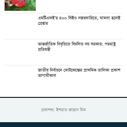
এমটিএফই’র ৪০০ সিইও নজরদারিতে, মামলা হলেই
গ্রেপ্তার
আন্তর্জাতিক বিবৃতিতে বিচলিত নয় সরকার: পররাষ্ট্র
প্রতিমন্ত্রী
জাতীয় নির্বাচনে ভোটকেন্দ্রের প্রাথমিক তালিকা প্রকাশ
আগামীকাল
প্রকাশক: ইশরাত জাহান মিম