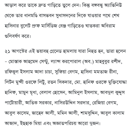
আড়াল করে তাকে দ্রুত গাড়িতে তুলে দেন। কিন্তু বঙ্গবন্ধু অ্যাভিনিউ
থেকে তার ধানমণ্ডি বাসভবন সুধাসদনের দিকে যাওয়ার পথে শেখ
হাসিনার বুলেট প্রুফ মার্সিডিজ বেঞ্জ গাড়িতেও ঘাতকরা অবিরাম
গুলিবর্ষণ করে।
২১ আগস্টের এই ভয়াবহ গ্রেনেড হামলায় যারা নিহত হন, তারা হলেন
– মোস্তাক আহমেদ সেন্টু, ল্যান্স করপোরাল (অব.) মাহবুবুর রশীদ,
রফিকুল ইসলাম আদা চাচা, সুফিয়া বেগম, হাসিনা মমতাজ রীনা,
লিটন মুন্সী ওরফে লিটু, রতন সিকদার, মো. হানিফ ওরফে মুক্তিযোদ্ধা
হানিফ, মামুন মৃধা, বেলাল হোসেন, আমিনুল ইসলাম, আবদুল কুদ্দুস
পাটোয়ারী, আতিক সরকার, নাসিরউদ্দিন সরদার, রেজিয়া বেগম,
আবুল কাসেম, জাহেদ আলী, মমিন আলী, শামসুদ্দিন, আবুল কালাম
আজাদ, ইছহাক মিয়া এবং অজ্ঞাতপরিচয় আরো দুজন।