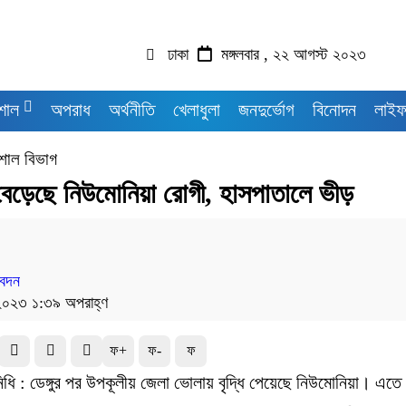
ঢাকা
মঙ্গলবার , ২২ আগস্ট ২০২৩
শাল
অপরাধ
অর্থনীতি
খেলাধুলা
জনদুর্ভোগ
বিনোদন
লাইফ
শাল বিভাগ
বেড়েছে নিউমোনিয়া রোগী, হাসপাতালে ভীড়
বেদন
২০২৩ ১:৩৯ অপরাহ্ণ
ফ+
ফ-
ফ
িধি : ডেঙ্গুর পর উপকূলীয় জেলা ভোলায় বৃদ্ধি পেয়েছে নিউমোনিয়া। এতে