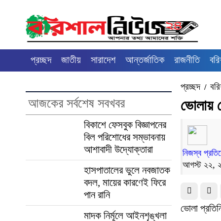
প্রচ্ছদ
জাতীয়
সারাদেশ
আন্তর্জাতিক
রাজনীতি
বরি
প্রচ্ছদ
বরি
/
আজকের সর্বশেষ সবখবর
ভোলায় 
বিকাশে ফেসবুক বিজ্ঞাপনের
বিল পরিশোধের সম্ভাবনায়
আশাবাদী উদ্যোক্তারা
নিজস্ব প্রতি
আগস্ট ২২, 
হাসপাতালের ভুলে নবজাতক
বদল, মায়ের কারণেই ফিরে
পান রানি
ভোলা প্রতিন
মাদক নির্মূলে আইনশৃঙ্খলা