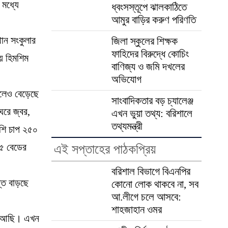
 মধ্যে
ধ্বংসস্তূপে ঝালকাঠিতে
আমুর বাড়ির করুণ পরিণতি
ান সংকুলার
জিলা স্কুলের শিক্ষক
ফাহিদের বিরুদ্ধে কোচিং
ে হিমশিম
বাণিজ্য ও জমি দখলের
অভিযোগ
হলেও বেড়েছে
সাংবাদিকতার বড় চ্যালেঞ্জ
ঘরে জ্বর,
এখন ভুয়া তথ্য: বরিশালে
তথ্যমন্ত্রী
েশি চাপ ২৫০
৬৫ বেডের
এই সপ্তাহের পাঠকপ্রিয়
বরিশাল বিভাগে বিএনপির
্তি বাড়ছে
কোনো লোক থাকবে না, সব
আ.লীগে চলে আসবে:
শাহজাহান ওমর
লে আছি। এখন