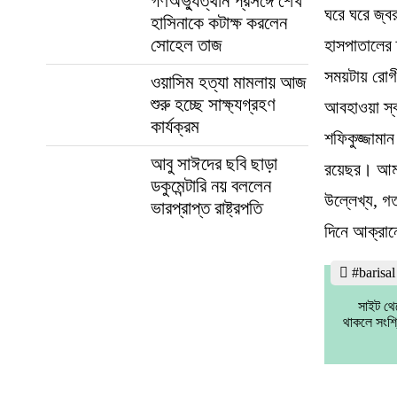
গণঅভ্যুত্থান প্রসঙ্গে শেখ
ঘরে ঘরে জ্ব
হাসিনাকে কটাক্ষ করলেন
সোহেল তাজ
হাসপাতালের 
সময়টায় রোগ
ওয়াসিম হত্যা মামলায় আজ
শুরু হচ্ছে সাক্ষ্যগ্রহণ
আবহাওয়া স্ব
কার্যক্রম
শফিকুজ্জামা
আবু সাঈদের ছবি ছাড়া
রয়েছর। আমরা
ডকুমেন্টারি নয় বললেন
উল্লেখ্য, গ
ভারপ্রাপ্ত রাষ্ট্রপতি
দিনে আক্রা
#barisa
সাইট থে
থাকলে সংশ্