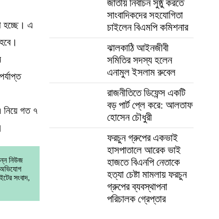
জাতীয় নির্বাচন সুষ্ঠু করতে
সাংবাদিকদের সহযোগিতা
া হচ্ছে। এ
চাইলেন বিএমপি কমিশনার
 হবে।
ঝালকাঠি আইনজীবী
ম
সমিতির সদস্য হলেন
এনামুল ইসলাম রুবেল
র্যাপ্ত
রাজনীতিতে ডিফেন্স একটি
বড় পার্ট প্লে করে: আলতাফ
এ নিয়ে গত ৭
হোসেন চৌধুরী
।
ফরচুন গ্রুপের একভাই
হাসপাতালে আরেক ভাই
িন্ন নিউজ
হাজতে বিএনপি নেতাকে
া অভিযোগ
হত্যা চেষ্টা মামলায় ফরচুন
ইটের সংবাদ,
গ্রুপের ব্যবস্থাপনা
পরিচালক গ্রেপ্তার