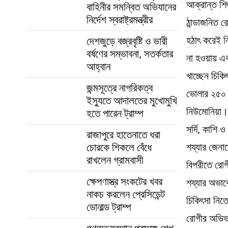
আক্রান্ত শি
বাহিনীর সমন্বিত অভিযানের
নির্দেশ স্বরাষ্ট্রমন্ত্রীর
ঠান্ডাজনিত র
হঠাৎ করেই ন
দেশজুড়ে বজ্রবৃষ্টি ও ভারী
বর্ষণের সম্ভাবনা, সতর্কতার
না হওয়ায় এক
আহ্বান
খাচ্ছেন চিকি
জন্মসূত্রে নাগরিকত্ব
ভোলার ২৫০ শ
ইস্যুতে আদালতের মুখোমুখি
নিউমোনিয়া। 
হতে পারেন ট্রাম্প
সর্দি, কাশি
রাজাপুরে হাতেনাতে ধরা
চোরকে শিকলে বেঁধে
শয্যার জেন
রাখলেন গ্রামবাসী
বিপরীতে রোগ
ক্ষেপণাস্ত্র সংকটের খবর
শয্যার অভাব
নাকচ করলেন প্রেসিডেন্ট
চিকিৎসা নি
ডোনাল্ড ট্রাম্প
রোগীর অভিভ