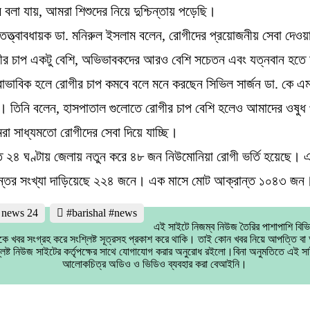
র বলা যায়, আমরা শিশুদের নিয়ে দুশ্চিন্তায় পড়েছি।
তত্ত্বাবধায়ক ডা. মনিরুল ইসলাম বলেন, রোগীদের প্রয়োজনীয় সেবা দেওয়
ীর চাপ একটু বেশি, অভিভাবকদের আরও বেশি সচেতন এবং যত্নবান হতে
াভাবিক হলে রোগীর চাপ কমবে বলে মনে করছেন সিভিল সার্জন ডা. কে এ
ন। তিনি বলেন, হাসপাতাল গুলোতে রোগীর চাপ বেশি হলেও আমাদের ওষুধ প
 সাধ্যমতো রোগীদের সেবা দিয়ে যাচ্ছি।
ত ২৪ ঘণ্টায় জেলায় নতুন করে ৪৮ জন নিউমোনিয়া রোগী ভর্তি হয়েছে। 
ন্তের সংখ্যা দাড়িয়েছে ২২৪ জনে। এক মাসে মোট আক্রান্ত ১০৪৩ জন
l news 24
#barishal #news
এই সাইটে নিজম্ব নিউজ তৈরির পাশাপাশি বিভ
কে খবর সংগ্রহ করে সংশ্লিষ্ট সূত্রসহ প্রকাশ করে থাকি। তাই কোন খবর নিয়ে আপত্তি ব
লিষ্ট নিউজ সাইটের কর্তৃপক্ষের সাথে যোগাযোগ করার অনুরোধ রইলো।বিনা অনুমতিতে এই সা
আলোকচিত্র অডিও ও ভিডিও ব্যবহার করা বেআইনি।