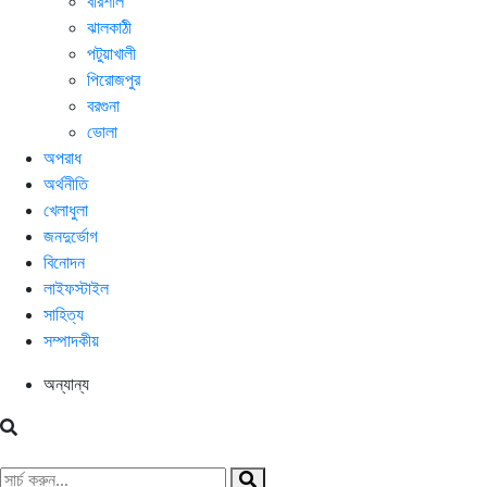
বরিশাল
ঝালকাঠী
পটুয়াখালী
পিরোজপুর
বরগুনা
ভোলা
অপরাধ
অর্থনীতি
খেলাধুলা
জনদুর্ভোগ
বিনোদন
লাইফস্টাইল
সাহিত্য
সম্পাদকীয়
অন্যান্য