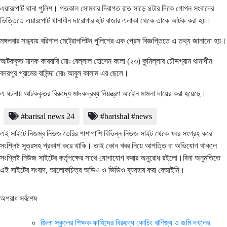
এয়ারপোর্ট থানা পুলিশ। গতকাল সোমবার দিবাগত রাত সাড়ে ৪টার দিকে গোপন সংবাদের
ভিত্তিতে এয়ারপোর্ট থানাধীন দারোগার হাট বাজার এলাকা থেকে তাকে আটক করা হয়।
মঙ্গলবার সন্ধ্যায় বরিশাল মেট্রোপলিটন পুলিশের এক প্রেস বিজ্ঞপ্তিতে এ তথ্য জানানো হয়।
আটককৃত মাদক কারবারি মোঃ বেল্লাল হোসেন কালা (২৩) কুমিল্লার চৌদ্দগ্রাম থানাধীন
বদরপুর গ্রামের বাসিন্দা মোঃ আবুল কালাম এর ছেলে।
এ ঘটনায় আটককৃতর বিরুদ্ধে মাদকদ্রব্য নিয়ন্ত্রণ আইেন মামলা দায়ের করা হয়েছে।
#barisal news 24
#barishal #news
এই সাইটে নিজম্ব নিউজ তৈরির পাশাপাশি বিভিন্ন নিউজ সাইট থেকে খবর সংগ্রহ করে
সংশ্লিষ্ট সূত্রসহ প্রকাশ করে থাকি। তাই কোন খবর নিয়ে আপত্তি বা অভিযোগ থাকলে
সংশ্লিষ্ট নিউজ সাইটের কর্তৃপক্ষের সাথে যোগাযোগ করার অনুরোধ রইলো।বিনা অনুমতিতে
এই সাইটের সংবাদ, আলোকচিত্র অডিও ও ভিডিও ব্যবহার করা বেআইনি।
অপরাধ সর্বশেষ
জিলা স্কুলের শিক্ষক ফাহিদের বিরুদ্ধে কোচিং বাণিজ্য ও জমি দখলের