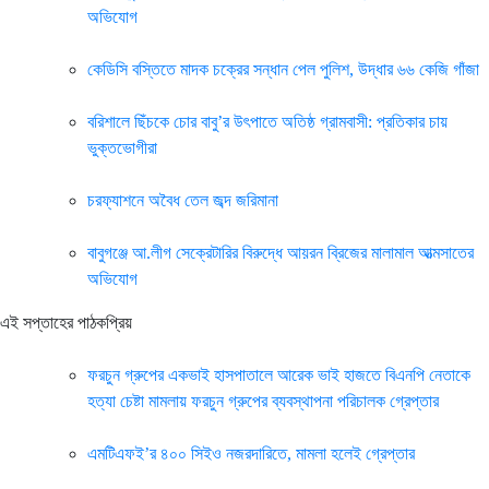
অভিযোগ
কেডিসি বস্তিতে মাদক চক্রের সন্ধান পেল পুলিশ, উদ্ধার ৬৬ কেজি গাঁজা
বরিশালে ছিঁচকে চোর বাবু’র উৎপাতে অতিষ্ঠ গ্রামবাসী: প্রতিকার চায়
ভুক্তভোগীরা
চরফ্যাশনে অবৈধ তেল জব্দ জরিমানা
বাবুগঞ্জে আ.লীগ সেক্রেটারির বিরুদ্ধে আয়রন ব্রিজের মালামাল আত্মসাতের
অভিযোগ
এই সপ্তাহের পাঠকপ্রিয়
ফরচুন গ্রুপের একভাই হাসপাতালে আরেক ভাই হাজতে বিএনপি নেতাকে
হত্যা চেষ্টা মামলায় ফরচুন গ্রুপের ব্যবস্থাপনা পরিচালক গ্রেপ্তার
এমটিএফই’র ৪০০ সিইও নজরদারিতে, মামলা হলেই গ্রেপ্তার