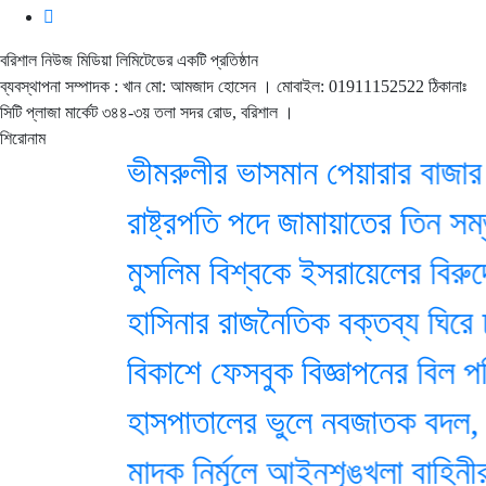
বরিশাল নিউজ মিডিয়া লিমিটেডের একটি প্রতিষ্ঠান
ব্যবস্থাপনা সম্পাদক : খান মো: আমজাদ হোসেন
। মোবাইল: 01911152522 ঠিকানাঃ
সিটি প্লাজা মার্কেট ৩৪৪-৩য় তলা সদর রোড, বরিশাল ।
শিরোনাম
ভীমরুলীর ভাসমান পেয়ারার বাজার দেখে ম
রাষ্ট্রপতি পদে জামায়াতের তিন সম্ভাব্য
মুসলিম বিশ্বকে ইসরায়েলের বিরুদ্
হাসিনার রাজনৈতিক বক্তব্য ঘিরে ঢা
বিকাশে ফেসবুক বিজ্ঞাপনের বিল পরি
হাসপাতালের ভুলে নবজাতক বদল, মায়
মাদক নির্মূলে আইনশৃঙ্খলা বাহিনীর সমন