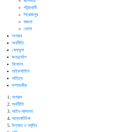
ঝালকাঠী
পটুয়াখালী
পিরোজপুর
বরগুনা
ভোলা
অপরাধ
অর্থনীতি
খেলাধুলা
জনদুর্ভোগ
বিনোদন
লাইফস্টাইল
সাহিত্য
সম্পাদকীয়
অপরাধ
অর্থনীতি
আইন-আদালত
আন্তর্জাতিক
উন্নয়ন ও সমৃদ্ধি