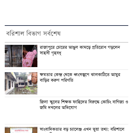
বরিশাল বিভাগ সর্বশেষ
রাজাপুরে চোরের আঙুল কামড়ে প্রতিরোধ গড়লেন
সাহসী গৃহবধূ
ক্ষমতার কেন্দ্র থেকে ধ্বংসস্তূপে ঝালকাঠিতে আমুর
বাড়ির করুণ পরিণতি
জিলা স্কুলের শিক্ষক ফাহিদের বিরুদ্ধে কোচিং বাণিজ্য ও
জমি দখলের অভিযোগ
সাংবাদিকতার বড় চ্যালেঞ্জ এখন ভুয়া তথ্য: বরিশালে