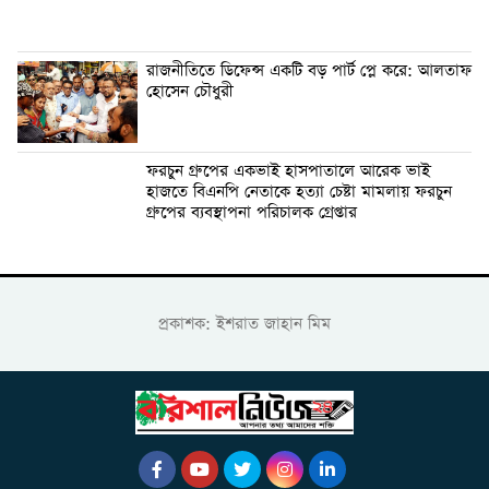
রাজনীতিতে ডিফেন্স একটি বড় পার্ট প্লে করে: আলতাফ
হোসেন চৌধুরী
ফরচুন গ্রুপের একভাই হাসপাতালে আরেক ভাই
হাজতে বিএনপি নেতাকে হত্যা চেষ্টা মামলায় ফরচুন
গ্রুপের ব্যবস্থাপনা পরিচালক গ্রেপ্তার
প্রকাশক: ইশরাত জাহান মিম