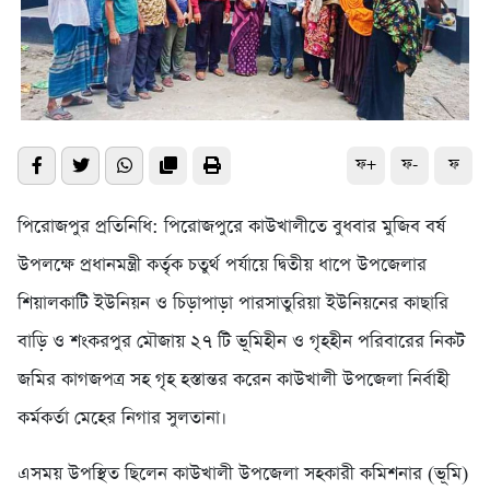
ফ+
ফ-
ফ
পিরোজপুর প্রতিনিধি: পিরোজপুরে কাউখালীতে বুধবার মুজিব বর্ষ
উপলক্ষে প্রধানমন্ত্রী কর্তৃক চতুর্থ পর্যায়ে দ্বিতীয় ধাপে উপজেলার
শিয়ালকাটি ইউনিয়ন ও চিড়াপাড়া পারসাতুরিয়া ইউনিয়নের কাছারি
বাড়ি ও শংকরপুর মৌজায় ২৭ টি ভূমিহীন ও গৃহহীন পরিবারের নিকট
জমির কাগজপত্র সহ গৃহ হস্তান্তর করেন কাউখালী উপজেলা নির্বাহী
কর্মকর্তা মেহের নিগার সুলতানা।
এসময় উপস্থিত ছিলেন কাউখালী উপজেলা সহকারী কমিশনার (ভূমি)