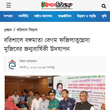
অপরাধ
অর্থনীতি
আইন-আদালত
আন্তর্জাতিক
উন্নয়ন ও সমৃদ্ধি
কৃষি
প্রচ্ছদ
/
বরিশাল বিভাগ
বরিশালে বঙ্গমাতা বেগম ফজিলাতুন্নেসা
মুজিবের জন্মবার্ষিকী উদযাপন
নিজস্ব প্রতিবেদন
আগস্ট ৮, ২০২৩ ১২:৪৪ অপরাহ্ণ