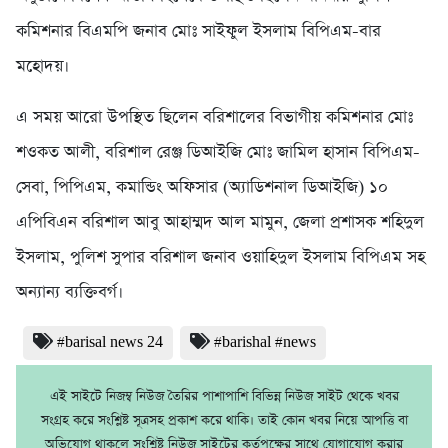
কমিশনার বিএমপি জনাব মোঃ সাইফুল ইসলাম বিপিএম-বার
মহোদয়।
এ সময় আরো উপস্থিত ছিলেন বরিশালের বিভাগীয় কমিশনার মোঃ
শওকত আলী, বরিশাল রেঞ্জ ডিআইজি মোঃ জামিল হাসান বিপিএম-
সেবা, পিপিএম, কমান্ডিং অফিসার (অ্যাডিশনাল ডিআইজি) ১০
এপিবিএন বরিশাল আবু আহাম্মদ আল মামুন, জেলা প্রশাসক শহিদুল
ইসলাম, পুলিশ সুপার বরিশাল জনাব ওয়াহিদুল ইসলাম বিপিএম সহ
অন্যান্য ব্যক্তিবর্গ।
#barisal news 24
#barishal #news
এই সাইটে নিজম্ব নিউজ তৈরির পাশাপাশি বিভিন্ন নিউজ সাইট থেকে খবর
সংগ্রহ করে সংশ্লিষ্ট সূত্রসহ প্রকাশ করে থাকি। তাই কোন খবর নিয়ে আপত্তি বা
অভিযোগ থাকলে সংশ্লিষ্ট নিউজ সাইটের কর্তৃপক্ষের সাথে যোগাযোগ করার