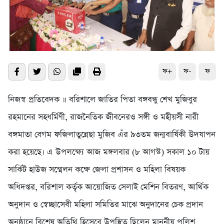
ফ+
ফ-
ফ
নিজস্ব প্রতিবেদক ॥ বরিশালে জাতির পিতা বঙ্গবন্ধু শেখ মুজিবুর
রহমানের সহধর্মিণী, রাজনৈতিক জীবনেরও সঙ্গী ও মহীয়সী নারী
বঙ্গমাতা বেগম ফজিলাতুন্নেছা মুজিব এঁর ৯৩তম জন্মবার্ষিকী উদযাপন
করা হয়েছে। এ উপলক্ষ্যে আজ মঙ্গলবার (৮ আগস্ট) সকাল ১০ টায়
সার্কিট হাউজ সম্মেলন কক্ষে জেলা প্রশাসন ও মহিলা বিষয়ক
অধিদপ্তর, বরিশাল কর্তৃক আয়োজিত সেলাই মেশিন বিতরণ, আর্থিক
অনুদান ও স্বেচ্ছাসেবী মহিলা সমিতির মাঝে অনুদানের চেক প্রদান
অনুষ্ঠানে বিশেষ অতিথি হিসেবে উপস্থিত ছিলেন মাননীয় পুলিশ