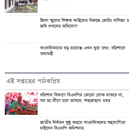
জিলা স্কুলের শিক্ষক ফাহিদের বিরুদ্ধে কোচিং বাণিজ্য ও
জমি দখলের অভিযোগ
সাংবাদিকতার বড় চ্যালেঞ্জ এখন ভুয়া তথ্য: বরিশালে
তথ্যমন্ত্রী
এই সপ্তাহের পাঠকপ্রিয়
বরিশাল বিভাগে বিএনপির কোনো লোক থাকবে না,
সব আ.লীগে চলে আসবে: শাহজাহান ওমর
জাতীয় নির্বাচন সুষ্ঠু করতে সাংবাদিকদের সহযোগিতা
চাইলেন বিএমপি কমিশনার