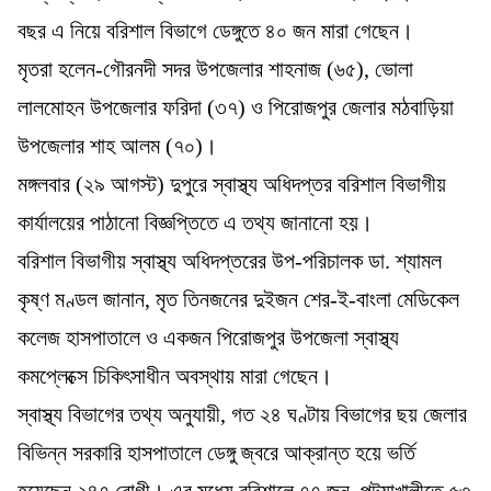
বছর এ নিয়ে বরিশাল বিভাগে ডেঙ্গুতে ৪০ জন মারা গেছেন।
মৃতরা হলেন-গৌরনদী সদর উপজেলার শাহনাজ (৬৫), ভোলা
লালমোহন উপজেলার ফরিদা (৩৭) ও পিরোজপুর জেলার মঠবাড়িয়া
উপজেলার শাহ আলম (৭০)।
মঙ্গলবার (২৯ আগস্ট) দুপুরে স্বাস্থ্য অধিদপ্তর বরিশাল বিভাগীয়
কার্যালয়ের পাঠানো বিজ্ঞপ্তিতে এ তথ্য জানানো হয়।
বরিশাল বিভাগীয় স্বাস্থ্য অধিদপ্তরের উপ-পরিচালক ডা. শ্যামল
কৃষ্ণ মণ্ডল জানান, মৃত তিনজনের দুইজন শের-ই-বাংলা মেডিকেল
কলেজ হাসপাতালে ও একজন পিরোজপুর উপজেলা স্বাস্থ্য
কমপ্লেক্সে চিকিৎসাধীন অবস্থায় মারা গেছেন।
স্বাস্থ্য বিভাগের তথ্য অনুযায়ী, গত ২৪ ঘণ্টায় বিভাগের ছয় জেলার
বিভিন্ন সরকারি হাসপাতালে ডেঙ্গু জ্বরে আক্রান্ত হয়ে ভর্তি
হয়েছেন ২৪৭ রোগী। এর মধ্যে বরিশালে ৭৭ জন, পটুয়াখালীতে ৫৩