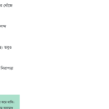
ের খোঁজে
লন্দ
ছে। তবুও
নিরাপত্তা
াশ করে থাকি।
রার অনুরোধ