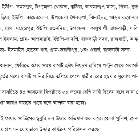
 + ইউপি- সমসপুর, উপজেলা-খোকসা, কুষ্টিয়া, আরমান(৭ মাস), পিতা- নুরু
কবাড়িয়া, ইউপি- কাচেরকোল, উপজেলা-শৈলকুপা, ঝিনাইদহ, আব্দুর রহমান(
, গ্রাম- মহেন্দ্রপুর, ইউপি-রতনদিয়া, উপজেলা- কালুখালী, রাজবাড়ী, সাব
ল ইসলাম, গ্রাম- আগমারাই, ইউপি-দাদশি, রাজবাড়ী সদর, রাজবাড়ী, আ
তা- ইসমাইল হোসেন খান, গ্রাম-ভবানীপুর, ৮নং ওয়ার্ড, রাজবাড়ী সদর।
শীরা জানান, ফেরিতে ওঠার সময় বাসটি হঠাৎ নিয়ন্ত্রণ হারিয়ে পন্টুন থেকে সরা
ূর্তের মধ্যে বাসটি পানির নিচে তলিয়ে গেলে যাত্রীরা বের হওয়ার সুযোগ পা
ময় বাসটিতে ৪৫ আসনের বিপরীতে ৫০ জনের বেশি যাত্রী ছিলেন বলে জানা
্যা আরও বাড়তে পারে বলে আশঙ্কা করা হচ্ছে।
 ফায়ার সার্ভিসের ডুবুরি দল উদ্ধার অভিযান শুরু করে। জেলা পুলিশ, সেন
নীয় প্রশাসন যৌথভাবে উদ্ধার কার্যক্রম পরিচালনা করছে।