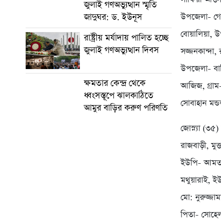
জুলাই গণঅভ্যুত্থান স্মৃতি
জাদুঘর: ড. ইউনূস
উপজেলা- গোয়
বোয়ালিয়া, উ
রাষ্ট্রীয় মর্যাদায় পালিত হচ্ছে
জুলাই গণঅভ্যুত্থান দিবস
সজ্জনকান্দা
উপজেলা- বাল
ক্ষমতার কেন্দ্র থেকে
আজিজ, গ্রাম
ধ্বংসস্তূপে ঝালকাঠিতে
সোবাহান মন্ড
আমুর বাড়ির করুণ পরিণতি
জোস্ন্যা (৩৫
রাজবাড়ী, মুক
ইউপি- আমতলী
মথুয়ারাই, ই
মো: নুরুজ্জ
পিতা- সোহেল