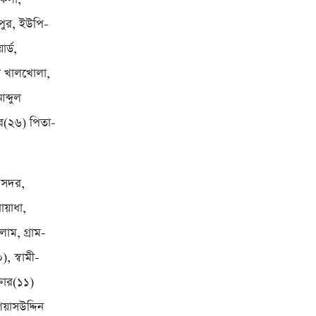
ীপুর, ইউপি-
র্ড,
ম খালখোলা,
ব্দুল
ার(২৬) পিতা-
ী সদর,
োয়াধা,
াম, গ্রাম-
, স্বামী-
্তার(১১)
িয়াসউদ্দিন