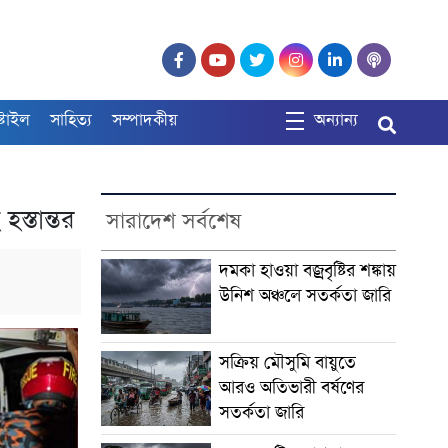
্টাইল
সাহিত্য
সম্পাদকীয়
অন্যান্য
্তান্তর
সারাদেশ সর্বশেষ
দমকা হাওয়া বজ্রবৃষ্টির শঙ্কায়
উনিশ অঞ্চলে সতর্কতা জারি
সক্রিয় মৌসুমি বায়ুতে
আরও অতিভারী বর্ষণের
সতর্কতা জারি