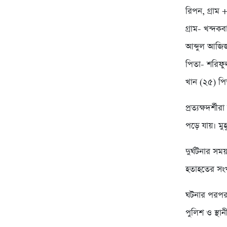
রিপন, গ্রাম
গ্রাম- খন্দ
আব্দুল আজিজ
পিতা- শরিফু
খান (২৫) পি
প্রত্যক্ষদর্
পড়ে যায়। মুহ
দুর্ঘটনার স
হতাহতের সংখ
ঘটনার পরপরই
পুলিশ ও স্থা