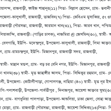
ালন্দ, রাজবাড়ী, ফাইজ শাহানূর(১১) পিতা- বিল্লাল হোসেন, গ্রাম- ভবান
পজেলা-কালুখালী, রাজবাড়ী, তাজবিদ(৭) পিতা- কেবিএম মুসাব্বির, ৫ং ওয়া
, রাজবাড়ী পৌরসভা, রাজবাড়ী, আরমান খান(৩১), পিতা- আরব খান, পশ্চি
িয়াকান্দি, রাজবাড়ী। (গাড়ির চালক), নাজমিরা @ জেসমিন(৩০), স্বামী- আ
- বেলগাছি, ইউপি- মদেন্দ্রপুর, উপজেলা-কালুখালী, রাজবাড়ী, লিমা আক্ত
ল, গ্রাম-রামচন্দ্রপুর, ইউপি- মিজানপুর, রাজবাড়ী সদর, রাজবাড়ী,
) স্বামী- মান্নান মন্ডল, গ্রাম- বড় চর বেনি নগর, ইউপি- মিজানপুর, রাজবাড়
্তা খানম(৩৮) স্বামী- মৃত জাহাঙ্গীর আলম, পিতা- সিদ্দিকুর রহমান, গ্রাম- ন
, উপজেলা- কোটালীপাড়া, গোপালগঞ্জ, নাছিমা (৪০) স্বামী- মৃত নূর ইসল
উপি-পলাশবাড়ী, উপজেলা-পার্বতীপুর , দিনাজপুর, আয়েশা আক্তার সুমা(৩০)
ামান, গ্রাম- বাগধুনিয়া পালপাড়া, উপজেলা-আশুলিয়া, ঢাকা জেলা, সোহা আক
 মোল্লা, গ্রাম- রাজবাড়ী পৌরসভা, রাজবাড়ী, আয়েশা সিদ্দিকা(১৩)পিতা- গ