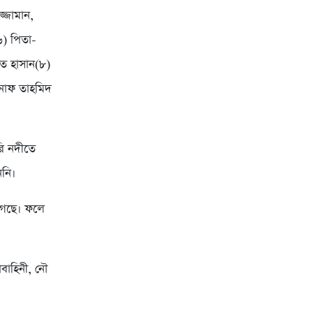
জ্জামান,
৬) পিতা-
িত হাসান(৮)
হনাফ তাহমিদ
সরি নদীতে
ননি।
 গেছে। ফলে
াবাহিনী, নৌ