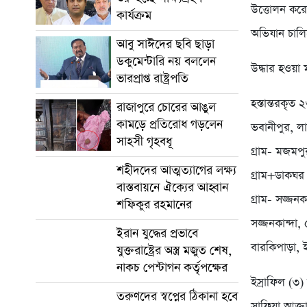
উত্তোলন করে
কার্যক্রম
অভিযান চালি
আবু সাঈদের ছবি ছাড়া
ডকুমেন্টারি নয় বললেন
উদ্ধার হওয়া 
ভারপ্রাপ্ত রাষ্ট্রপতি
হস্তান্তরকৃত
রাজাপুরে চোরের আঙুল
কামড়ে প্রতিরোধ গড়লেন
ভবানীপুর, লা
সাহসী গৃহবধূ
গ্রাম- মজমপুর
শহীদদের আত্মত্যাগের লক্ষ্য
গ্রাম+ডাকঘর
বাস্তবায়নে ঐক্যের আহ্বান
গ্রাম- সজ্জন
শফিকুর রহমানের
সজ্জনকান্দা,
ইরান যুদ্ধের প্রভাবে
বারকিপাড়া, 
যুক্তরাষ্ট্রের অস্ত্র মজুত শেষ,
নাকচ পেন্টাগন কর্তৃপক্ষের
ইস্রাফিল (৩)
তরুণদের স্বপ্নের ঠিকানা হবে
সাফিয়া আক্ত