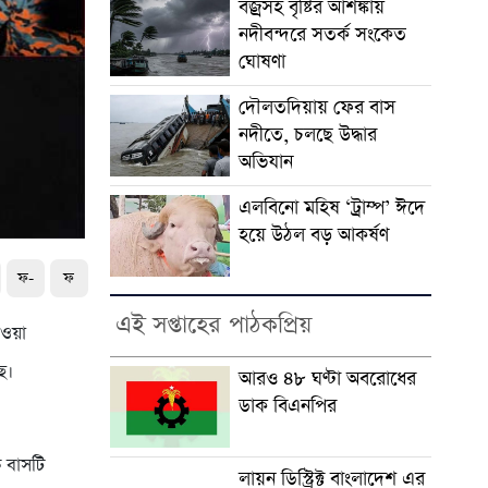
বজ্রসহ বৃষ্টির আশঙ্কায়
নদীবন্দরে সতর্ক সংকেত
ঘোষণা
দৌলতদিয়ায় ফের বাস
নদীতে, চলছে উদ্ধার
অভিযান
এলবিনো মহিষ ‘ট্রাম্প’ ঈদে
হয়ে উঠল বড় আকর্ষণ
ফ-
ফ
এই সপ্তাহের পাঠকপ্রিয়
াওয়া
ে।
আরও ৪৮ ঘণ্টা অবরোধের
ডাক বিএনপির
 বাসটি
লায়ন ডিস্ট্রিক্ট বাংলাদেশ এর