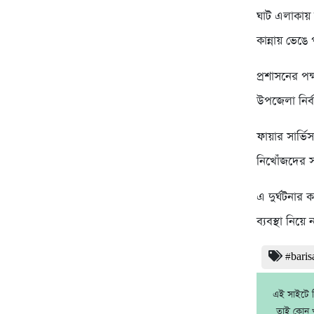
ঘাট এলাকায় 
কান্নায় ভেঙ
প্রশাসনের পক
উপজেলা নির্ব
ফায়ার সার্ভি
নিখোঁজদের সন
এ দুর্ঘটনার ক
ব্যবস্থা নিয়ে
#baris
এই সাইটে নি
তাই কোন খ