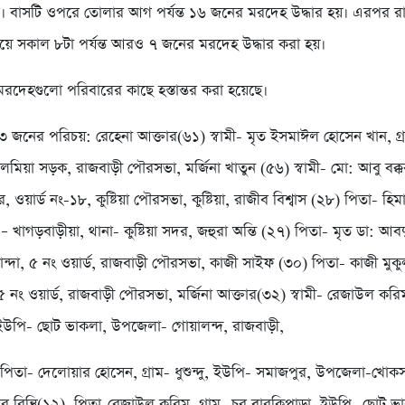
। বাসটি ওপরে তোলার আগ পর্যন্ত ১৬ জনের মরদেহ উদ্ধার হয়। এরপর 
য়ে সকাল ৮টা পর্যন্ত আরও ৭ জনের মরদেহ উদ্ধার করা হয়।
মরদেহগুলো পরিবারের কাছে হস্তান্তর করা হয়েছে।
 ২৩ জনের পরিচয়: রেহেনা আক্তার(৬১) স্বামী- মৃত ইসমাঈল হোসেন খান, গ্
লমিয়া সড়ক, রাজবাড়ী পৌরসভা, মর্জিনা খাতুন (৫৬) স্বামী- মো: আবু বক্কর
, ওয়ার্ড নং-১৮, কুষ্টিয়া পৌরসভা, কুষ্টিয়া, রাজীব বিশ্বাস (২৮) পিতা- হিমাং
 – খাগড়বাড়ীয়া, থানা- কুষ্টিয়া সদর, জহুরা অন্তি (২৭) পিতা- মৃত ডা: 
কান্দা, ৫ নং ওয়ার্ড, রাজবাড়ী পৌরসভা, কাজী সাইফ (৩০) পিতা- কাজী মুকুল
 ৫ নং ওয়ার্ড, রাজবাড়ী পৌরসভা, মর্জিনা আক্তার(৩২) স্বামী- রেজাউল করিম
ইউপি- ছোট ভাকলা, উপজেলা- গোয়ালন্দ, রাজবাড়ী,
 পিতা- দেলোয়ার হোসেন, গ্রাম- ধুশুন্দু, ইউপি- সমাজপুর, উপজেলা-খোকসা, 
ার রিন্থি(১২), পিতা-রেজাউল করিম, গ্রাম- চর বারকিপাড়া, ইউপি- ছোট ভ