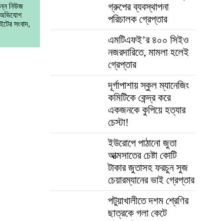
গ্রুপের ব্যবস্থাপনা
িন্ন নিউজ
া অভিযোগ
পরিচালক গ্রেপ্তার
ইটের সংবাদ,
এমটিএফই’র ৪০০ সিইও
নজরদারিতে, মামলা হলেই
গ্রেপ্তার
দূর্গাপাশায় স্কুল ম্যানেজিং
কমিটিকে কেন্দ্র করে
একজনকে কুপিয়ে হত্যার
চেস্টা!
ইউরোপে পাঠানো জুতা
আত্মসাতের চেষ্টা কোটি
টাকার জুতাসহ ফরচুন সুজ
চেয়ারম্যানের ভাই গ্রেপ্তার
পটুয়াখালীতে দশম শ্রেণির
ছাত্রকে গলা কেটে