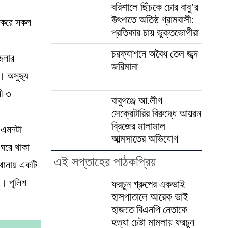
বরিশালে ছিঁচকে চোর বাবু’র
উৎপাতে অতিষ্ঠ গ্রামবাসী:
শ করে সকল
প্রতিকার চায় ভুক্তভোগীরা
চরফ্যাশনে অবৈধ তেল জব্দ
েলার
জরিমানা
অসুস্থ্য
মী ৩
বাবুগঞ্জে আ.লীগ
সেক্রেটারির বিরুদ্ধে আয়রন
ব্রিজের মালামাল
র এমনটা
আত্মসাতের অভিযোগ
 ঘরে থাকা
এই সপ্তাহের পাঠকপ্রিয়
 থানায় একটি
ি। পুলিশ
ফরচুন গ্রুপের একভাই
হাসপাতালে আরেক ভাই
হাজতে বিএনপি নেতাকে
হত্যা চেষ্টা মামলায় ফরচুন