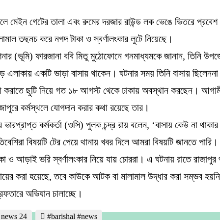
কেলে মেইন গেটের তালা এবং রুমের দরজার রাউন্ড লক ভেঙে ভিতরে প্রবে
ামাল তছনচ করে নগদ টাকা ও স্বর্ণালংকার লুটে নিয়েছে।
নার (ভূমি) ফারজানা ববি মিতু মুঠোফোনে গনমাধ্যমকে জানান, তিনি উপজ
 এলাকায় একটি ভাড়া বাসায় থাকেন। ঘটনার সময় তিনি বাসায় ছিলেননা। 
সা করাতে ছুটি নিয়ে গত ১৮ আগস্ট থেকে ঢাকায় অবস্থান করছেন। আগা
রাজাপুরে কর্মস্থলে যোগদান করার কথা রয়েছে তার।
র ভারপ্রাপ্ত কর্মকর্তা (ওসি) পুলক চন্দ্র রায় বলেন, ‘বাসায় কেউ না থাকা
িবেশিরা বিষয়টি টের পেয়ে থানায় খবর দিলে আমরা বিষয়টি জানতে পারি।
কা ও আড়াই ভরি স্বর্ণালংকার নিয়ে যায় চোররা। এ ঘটনায় রাতে রাজাপুর
 দায়ের করা হয়েছে, তবে কাউকে আটক বা মালামাল উদ্ধার করা সম্ভব হয়ন
েফতারে অভিযান চালাচ্ছে।
l news 24
#barishal #news