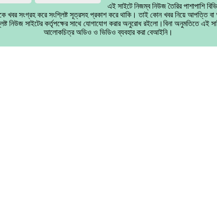
এই সাইটে নিজম্ব নিউজ তৈরির পাশাপাশি বিভ
কে খবর সংগ্রহ করে সংশ্লিষ্ট সূত্রসহ প্রকাশ করে থাকি। তাই কোন খবর নিয়ে আপত্তি ব
লিষ্ট নিউজ সাইটের কর্তৃপক্ষের সাথে যোগাযোগ করার অনুরোধ রইলো।বিনা অনুমতিতে এই সা
আলোকচিত্র অডিও ও ভিডিও ব্যবহার করা বেআইনি।