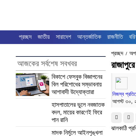
প্রচ্ছদ
জাতীয়
সারাদেশ
আন্তর্জাতিক
রাজনীতি
বরি
প্রচ্ছদ
অপ
/
আজকের সর্বশেষ সবখবর
রাজাপুরে 
বিকাশে ফেসবুক বিজ্ঞাপনের
বিল পরিশোধের সম্ভাবনায়
আশাবাদী উদ্যোক্তারা
নিজস্ব প্রতি
আগস্ট ৩০, 
হাসপাতালের ভুলে নবজাতক
বদল, মায়ের কারণেই ফিরে
পান রানি
ঝালকাঠি প্রতি
মাদক নির্মূলে আইনশৃঙ্খলা