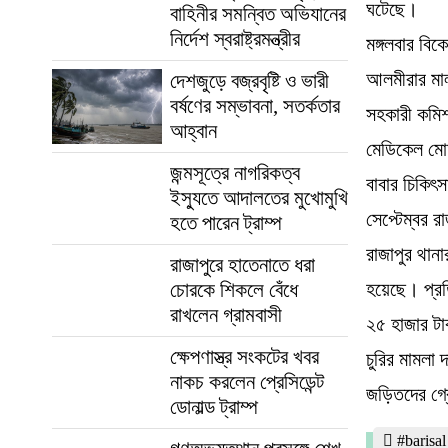
ঘটেছে।
বাহিনীর সমন্বিত অভিযানের
নির্দেশ স্বরাষ্ট্রমন্ত্রীর
মঙ্গলবার বি
আলমীরার মাল
দেশজুড়ে বজ্রবৃষ্টি ও ভারী
বর্ষণের সম্ভাবনা, সতর্কতার
সহকারী কমিশ
আহ্বান
মেডিকেল মোড়
জন্মসূত্রে নাগরিকত্ব
বাবার চিকিৎ
ইস্যুতে আদালতের মুখোমুখি
সেপ্টেম্বর 
হতে পারেন ট্রাম্প
রাজাপুর থানা
রাজাপুরে হাতেনাতে ধরা
চোরকে শিকলে বেঁধে
হয়েছে। প্রত
রাখলেন গ্রামবাসী
২৫ হাজার টা
ক্ষেপণাস্ত্র সংকটের খবর
চুরির মামলা
নাকচ করলেন প্রেসিডেন্ট
জড়িতদের গ্র
ডোনাল্ড ট্রাম্প
#barisa