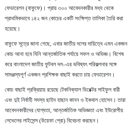
ফেডারেশন (বাফুফে)। প্রায় ৩০০ আবেদনকারীর মধ্য থেকে
প্রাথমিকভাবে ১৪২ জন কোচের একটি সংক্ষিপ্ত তালিকা তৈরি করা
হয়েছে।
বাফুফে সূত্রে জানা গেছে, এবার জাতীয় দলের দায়িত্বে এমন একজন
কোচ আনা হবে যিনি আন্তর্জাতিক পর্যায়ে সফল ও অভিজ্ঞ। বিশেষ
করে বাংলাদেশ জাতীয় ফুটবল দল–এর ভবিষ্যৎ পরিকল্পনার সঙ্গে
সামঞ্জস্যপূর্ণ একজন প্রশিক্ষক বাছাই করতে চায় ফেডারেশন।
কোচ বাছাই প্রক্রিয়ায় রয়েছে টেকনিক্যাল ডিরেক্টর সাইফুল বারী
এবং দুই নির্বাহী সদস্য ছাইদ হাছান কানন ও ইকবাল হোসেন। তারা
আবেদনকারীদের যোগ্যতা, আন্তর্জাতিক অভিজ্ঞতা এবং ইউরোপীয়
লেভেলের লাইসেন্স (উয়েফা প্রো) বিবেচনা করছেন।