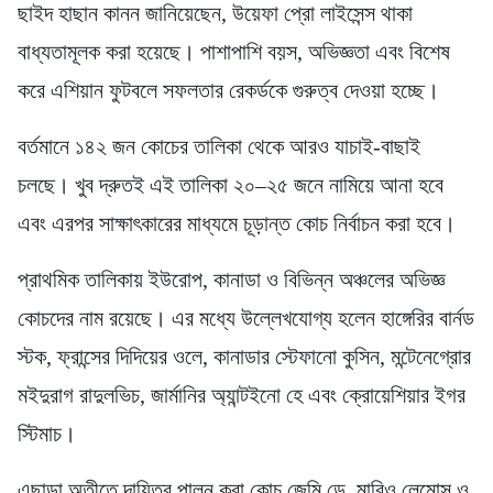
ছাইদ হাছান কানন জানিয়েছেন, উয়েফা প্রো লাইসেন্স থাকা
বাধ্যতামূলক করা হয়েছে। পাশাপাশি বয়স, অভিজ্ঞতা এবং বিশেষ
করে এশিয়ান ফুটবলে সফলতার রেকর্ডকে গুরুত্ব দেওয়া হচ্ছে।
বর্তমানে ১৪২ জন কোচের তালিকা থেকে আরও যাচাই-বাছাই
চলছে। খুব দ্রুতই এই তালিকা ২০–২৫ জনে নামিয়ে আনা হবে
এবং এরপর সাক্ষাৎকারের মাধ্যমে চূড়ান্ত কোচ নির্বাচন করা হবে।
প্রাথমিক তালিকায় ইউরোপ, কানাডা ও বিভিন্ন অঞ্চলের অভিজ্ঞ
কোচদের নাম রয়েছে। এর মধ্যে উল্লেখযোগ্য হলেন হাঙ্গেরির বার্নড
স্টক, ফ্রান্সের দিদিয়ের ওলে, কানাডার স্টেফানো কুসিন, মন্টেনেগ্রোর
মইদুরাগ রাদুলভিচ, জার্মানির অ্যান্টইনো হে এবং ক্রোয়েশিয়ার ইগর
স্টিমাচ।
এছাড়া অতীতে দায়িত্ব পালন করা কোচ জেমি ডে, মারিও লেমোস ও