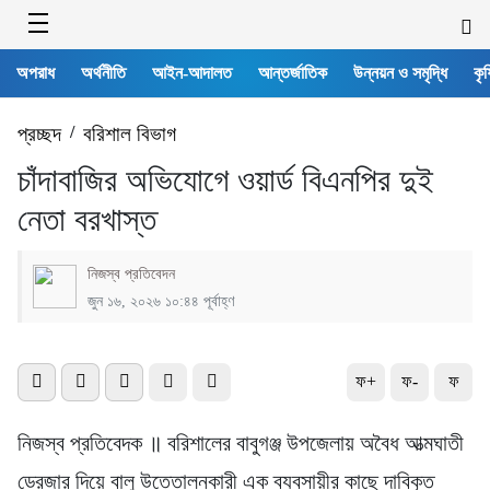
অপরাধ
অর্থনীতি
আইন-আদালত
আন্তর্জাতিক
উন্নয়ন ও সমৃদ্ধি
কৃষ
প্রচ্ছদ
/
বরিশাল বিভাগ
চাঁদাবাজির অভিযোগে ওয়ার্ড বিএনপির দুই
নেতা বরখাস্ত
নিজস্ব প্রতিবেদন
জুন ১৬, ২০২৬ ১০:৪৪ পূর্বাহ্ণ
ফ+
ফ-
ফ
নিজস্ব প্রতিবেদক ॥ বরিশালের বাবুগঞ্জ উপজেলায় অবৈধ আত্মঘাতী
ড্রেজার দিয়ে বালু উত্তোলনকারী এক ব্যবসায়ীর কাছে দাবিকৃত