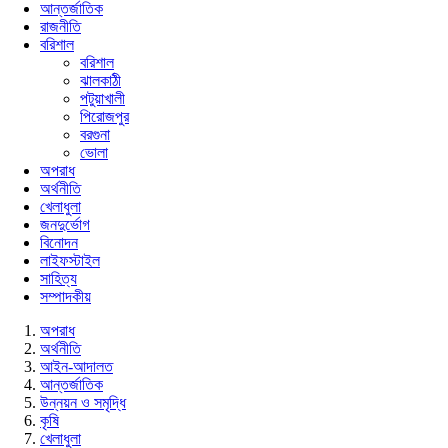
আন্তর্জাতিক
রাজনীতি
বরিশাল
বরিশাল
ঝালকাঠী
পটুয়াখালী
পিরোজপুর
বরগুনা
ভোলা
অপরাধ
অর্থনীতি
খেলাধুলা
জনদুর্ভোগ
বিনোদন
লাইফস্টাইল
সাহিত্য
সম্পাদকীয়
অপরাধ
অর্থনীতি
আইন-আদালত
আন্তর্জাতিক
উন্নয়ন ও সমৃদ্ধি
কৃষি
খেলাধুলা