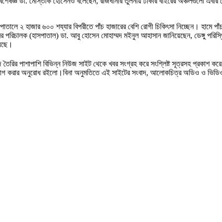
্য বিশেষজ্ঞ ডা. মোস্তাক হোসেনও বলেছেন, রাজধানীর তুলনায় ঢাকার বাইরের অঞ্চলগুলো এবার
তালে ২ হাজার ৬০০ শয্যার বিপরীতে পাঁচ হাজারের বেশি রোগী চিকিৎসা নিচ্ছেন। হামে পাঁ
র পরিচালক (হাসপাতাল) ডা. আবু হোসেন মোহাম্মদ মইনুল আহাসান জানিয়েছেন, ডেঙ্গু পরিস্থি
য়েছে।
 তৈরির পাশাপাশি বিভিন্ন নিউজ সাইট থেকে খবর সংগ্রহ করে সংশ্লিষ্ট সূত্রসহ প্রকাশ 
গাযোগ করার অনুরোধ রইলো।বিনা অনুমতিতে এই সাইটের সংবাদ, আলোকচিত্র অডিও ও ভিডি