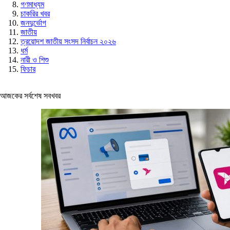
গণমাধ্যম
চাকরির খবর
জনদুর্ভোগ
জাতীয়
ত্রয়োদশ জাতীয় সংসদ নির্বাচন ২০২৬
ধর্ম
নারী ও শিশু
ফিচার
আজকের সর্বশেষ সবখবর