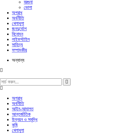
বরগুনা
ভোলা
অপরাধ
অর্থনীতি
খেলাধুলা
জনদুর্ভোগ
বিনোদন
লাইফস্টাইল
সাহিত্য
সম্পাদকীয়
অন্যান্য
অপরাধ
অর্থনীতি
আইন-আদালত
আন্তর্জাতিক
উন্নয়ন ও সমৃদ্ধি
কৃষি
খেলাধুলা