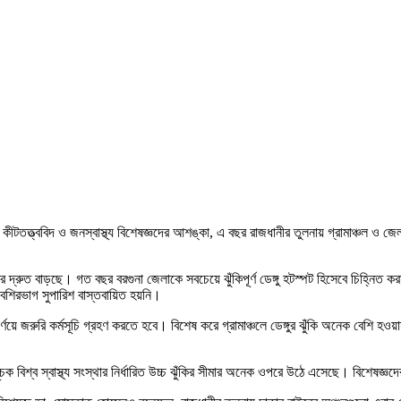
াতে। কীটতত্ত্ববিদ ও জনস্বাস্থ্য বিশেষজ্ঞদের আশঙ্কা, এ বছর রাজধানীর তুলনায় গ্রামাঞ্চল
দ্রুত বাড়ছে। গত বছর বরগুনা জেলাকে সবচেয়ে ঝুঁকিপূর্ণ ডেঙ্গু হটস্পট হিসেবে চিহ্নিত 
 বেশিরভাগ সুপারিশ বাস্তবায়িত হয়নি।
 জরুরি কর্মসূচি গ্রহণ করতে হবে। বিশেষ করে গ্রামাঞ্চলে ডেঙ্গুর ঝুঁকি অনেক বেশি হওয়
ূচক বিশ্ব স্বাস্থ্য সংস্থার নির্ধারিত উচ্চ ঝুঁকির সীমার অনেক ওপরে উঠে এসেছে। বিশেষজ্ঞদ