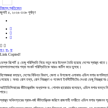
নিজস্ব প্রতিবেদন
জুলাই ৫, ২০২৬ ৩:৩৮ পূর্বাহ্ণ
ফ+
ফ-
ফ
Link Copied!
ডেস্ক রিপোর্ট ॥ ডেঙ্গু পরিস্থিতি নিয়ে নতুন করে উদ্বেগ তৈরি হয়েছে দেশের স্বাস্থ্য খ
হাসপাতালগুলোর শয্যা সংকট পরিস্থিতিকে আরও জটিল করে তুলছে।
বিশেষজ্ঞরা বলছেন, দেশের বিভিন্ন বিভাগ, জেলা ও উপজেলা এলাকায় এডিস মশার বংশবিস্তার 
পেয়েছে। অথচ রোগ তথ্য, রোগ নিয়ন্ত্রণ ও গবেষণা ইনস্টিটিউটের দেওয়া ডেঙ্গু নিয়ন্ত্রণের
আইইডিসিআরের কীটতত্ত্ববিদ অধ্যাপক ড. গোলাম ছারোয়ার বলেছেন, এডিস মশার ঘনত্ব নির্ণয়ে
পারে।
স্বাস্থ্য অধিদপ্তরের প্রাক-বর্ষা কীটতাত্ত্বিক জরিপে রাজশাহী নগরীতে এডিস মশার প্রজনন স