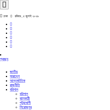
ঢাকা
রবিবার , ৫ জুলাই ২০২৬
প্রচ্ছদ
জাতীয়
সারাদেশ
আন্তর্জাতিক
রাজনীতি
বরিশাল
বরিশাল
ঝালকাঠী
পটুয়াখালী
পিরোজপুর