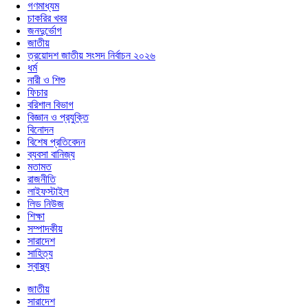
গণমাধ্যম
চাকরির খবর
জনদুর্ভোগ
জাতীয়
ত্রয়োদশ জাতীয় সংসদ নির্বাচন ২০২৬
ধর্ম
নারী ও শিশু
ফিচার
বরিশাল বিভাগ
বিজ্ঞান ও প্রযুক্তি
বিনোদন
বিশেষ প্রতিবেদন
ব্যবসা বানিজ্য
মতামত
রাজনীতি
লাইফস্টাইল
লিড নিউজ
শিক্ষা
সম্পাদকীয়
সারাদেশ
সাহিত্য
স্বাস্থ্য
জাতীয়
সারাদেশ