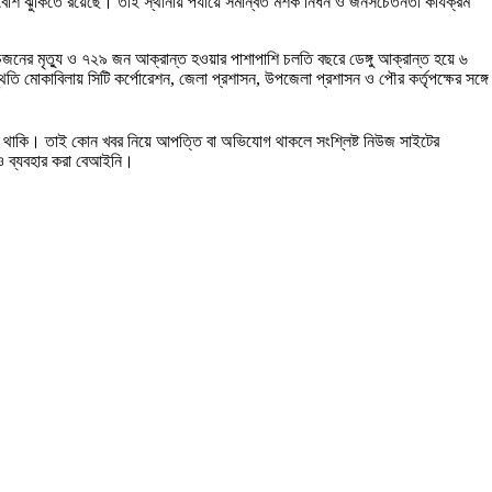
 বেশি ঝুঁকিতে রয়েছে। তাই স্থানীয় পর্যায়ে সমন্বিত মশক নিধন ও জনসচেতনতা কার্যক্রম
চজনের মৃত্যু ও ৭২৯ জন আক্রান্ত হওয়ার পাশাপাশি চলতি বছরে ডেঙ্গু আক্রান্ত হয়ে ৬
তি মোকাবিলায় সিটি কর্পোরেশন, জেলা প্রশাসন, উপজেলা প্রশাসন ও পৌর কর্তৃপক্ষের সঙ্গে
করে থাকি। তাই কোন খবর নিয়ে আপত্তি বা অভিযোগ থাকলে সংশ্লিষ্ট নিউজ সাইটের
ও ব্যবহার করা বেআইনি।