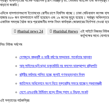
স্বাস্থ্য অধিদপ্তরের সাবেক পরিচালক (রোগ নিয়ন্ত্রণ) ডা. বেনজির আহমেদ এবং জনস্বাস্থ
বাড়ানো জরুরি।
এদিকে হাসপাতালগুলো ইতোমধ্যে রোগীর চাপে হিমশিম খাচ্ছে। ঢাকা মেডিক্যাল কলেজ হাসপা
হাজার ৪৫৮ জন হাসপাতালে ভর্তি হয়েছেন এবং ১৯ জনের মৃত্যু হয়েছে। স্বাস্থ্য অধিদপ্তরে
একাধিক সমন্বয় বৈঠক করে প্রয়োজনীয় মশক নিধন কার্যক্রম জোরদারের নির্দেশনা দেওয়া হ
#barisal news 24
#barishal #news
এই সাইটে নিজম্ব নিউজ
কর্তৃপক্ষের সাথে যো
লিড নিউজ সর্বশেষ
দেশজুড়ে বজ্রবৃষ্টি ও ভারী বর্ষণের সম্ভাবনা, সতর্কতার আহ্বান
আবু সাঈদের ছবি ছাড়া ডকুমেন্টারি নয় বললেন ভারপ্রাপ্ত রাষ্ট্রপতি
রাষ্ট্রীয় মর্যাদায় পালিত হচ্ছে জুলাই গণঅভ্যুত্থান দিবস
জাতিসংঘ অধিবেশনে অংশ নিতে যুক্তরাষ্ট্র সফরে যাচ্ছেন প্রধানমন্ত্রী
দেশে এলএনজি টার্মিনাল বন্ধে তীব্র গ্যাস ও বিদ্যুৎ সংকট
এই সপ্তাহের পাঠকপ্রিয়