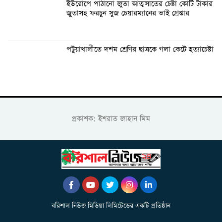
ইউরোপে পাঠানো জুতা আত্মসাতের চেষ্টা কোটি টাকার
জুতাসহ ফরচুন সুজ চেয়ারম্যানের ভাই গ্রেপ্তার
পটুয়াখালীতে দশম শ্রেণির ছাত্রকে গলা কেটে হত্যাচেষ্টা
প্রকাশক: ইশরাত জাহান মিম
বরিশাল নিউজ মিডিয়া লিমিটেডের একটি প্রতিষ্ঠান