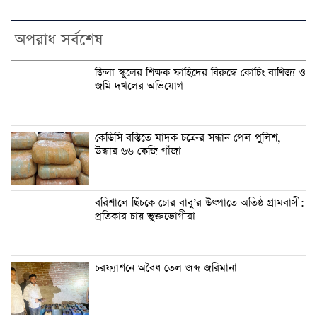
অপরাধ সর্বশেষ
জিলা স্কুলের শিক্ষক ফাহিদের বিরুদ্ধে কোচিং বাণিজ্য ও
জমি দখলের অভিযোগ
কেডিসি বস্তিতে মাদক চক্রের সন্ধান পেল পুলিশ,
উদ্ধার ৬৬ কেজি গাঁজা
বরিশালে ছিঁচকে চোর বাবু’র উৎপাতে অতিষ্ঠ গ্রামবাসী:
প্রতিকার চায় ভুক্তভোগীরা
চরফ্যাশনে অবৈধ তেল জব্দ জরিমানা