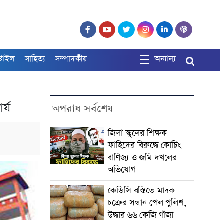
্টাইল
সাহিত্য
সম্পাদকীয়
অন্যান্য
র্য
অপরাধ সর্বশেষ
জিলা স্কুলের শিক্ষক
ফাহিদের বিরুদ্ধে কোচিং
বাণিজ্য ও জমি দখলের
অভিযোগ
কেডিসি বস্তিতে মাদক
চক্রের সন্ধান পেল পুলিশ,
উদ্ধার ৬৬ কেজি গাঁজা