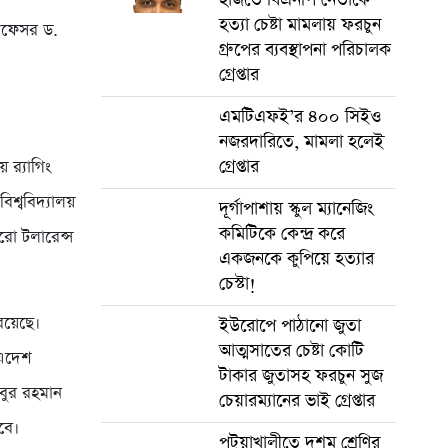
হত্যা চেষ্টা মামলায় ফরচুন
প্রফেসর ড.
গ্রুপের ব্যবস্থাপনা পরিচালক
গ্রেপ্তার
এমটিএফই’র ৪০০ সিইও
নজরদারিতে, মামলা হলেই
গ্রেপ্তার
 র‌্যাগিং
িশ্ববিদ্যালয়
দূর্গাপাশায় স্কুল ম্যানেজিং
কমিটিকে কেন্দ্র করে
িরো টলারেন্স
একজনকে কুপিয়ে হত্যার
চেস্টা!
 রয়েছে।
ইউরোপে পাঠানো জুতা
আত্মসাতের চেষ্টা কোটি
 এদেশ
টাকার জুতাসহ ফরচুন সুজ
িবুর রহমান
চেয়ারম্যানের ভাই গ্রেপ্তার
বে।
পটুয়াখালীতে দশম শ্রেণির