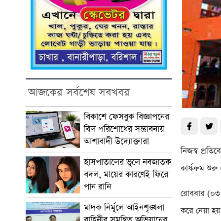
আজকের সর্বশেষ সবখবর
বিকাশে ফেসবুক বিজ্ঞাপনের
বিল পরিশোধের সম্ভাবনায়
আশাবাদী উদ্যোক্তারা
নিজস্ব প্রতিব
হাসপাতালের ভুলে নবজাতক
কার্যক্রম শুর
বদল, মায়ের কারণেই ফিরে
পান রানি
রোববার (০৩ স
মাদক নির্মূলে আইনশৃঙ্খলা
করে নেয়া হয়
বাহিনীর সমন্বিত অভিযানের