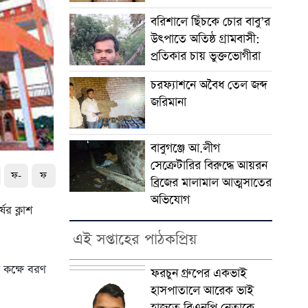
বরিশালে ছিঁচকে চোর বাবু’র
উৎপাতে অতিষ্ঠ গ্রামবাসী:
প্রতিকার চায় ভুক্তভোগীরা
চরফ্যাশনে অবৈধ তেল জব্দ
জরিমানা
বাবুগঞ্জে আ.লীগ
সেক্রেটারির বিরুদ্ধে আয়রন
ফ-
ফ
ব্রিজের মালামাল আত্মসাতের
অভিযোগ
ের ক্লাশ
এই সপ্তাহের পাঠকপ্রিয়
ি কক্ষে বরণ
ফরচুন গ্রুপের একভাই
হাসপাতালে আরেক ভাই
হাজতে বিএনপি নেতাকে