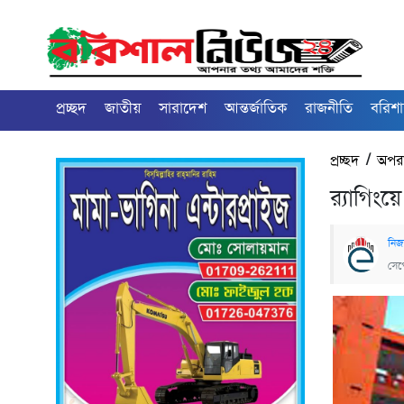
প্রচ্ছদ
জাতীয়
সারাদেশ
আন্তর্জাতিক
রাজনীতি
বরিশ
প্রচ্ছদ
/
অপর
র‌্যাগিং
নিজস
সেপ