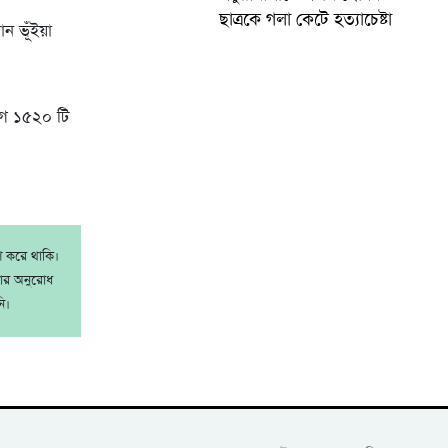
ছাত্রকে গলা কেটে হত্যাচেষ্টা
ান ভূঁইয়া
াগে ১৫২০ টি
াশ করে থাকি।
রার অনুরোধ
ি।