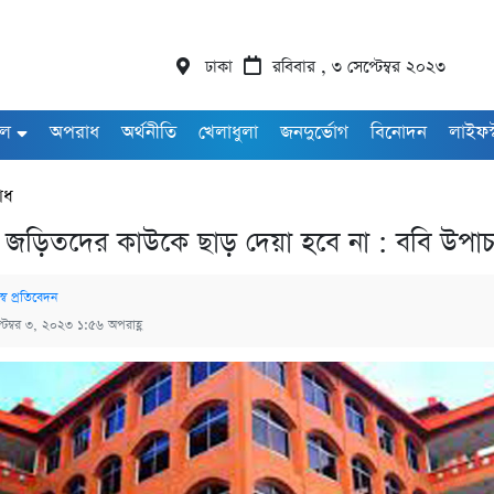
ঢাকা
রবিবার , ৩ সেপ্টেম্বর ২০২৩
াল
অপরাধ
অর্থনীতি
খেলাধুলা
জনদুর্ভোগ
বিনোদন
লাইফস
াধ
য়ে জড়িতদের কাউকে ছাড় দেয়া হবে না : ববি উপাচা
্ব প্রতিবেদন
্টেম্বর ৩, ২০২৩ ১:৫৬ অপরাহ্ণ