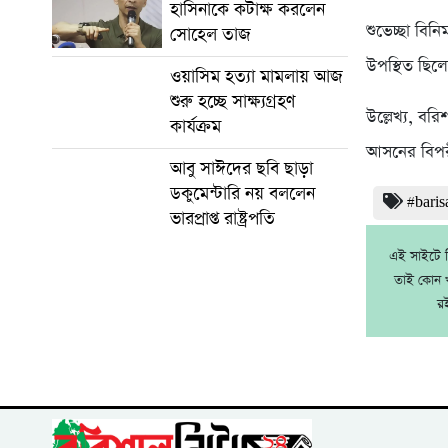
হাসিনাকে কটাক্ষ করলেন
শুভেচ্ছা বিন
সোহেল তাজ
উপস্থিত ছিল
ওয়াসিম হত্যা মামলায় আজ
শুরু হচ্ছে সাক্ষ্যগ্রহণ
উল্লেখ্য, বর
কার্যক্রম
আসনের বিপরীত
আবু সাঈদের ছবি ছাড়া
ডকুমেন্টারি নয় বললেন
#baris
ভারপ্রাপ্ত রাষ্ট্রপতি
এই সাইটে নি
তাই কোন খ
র