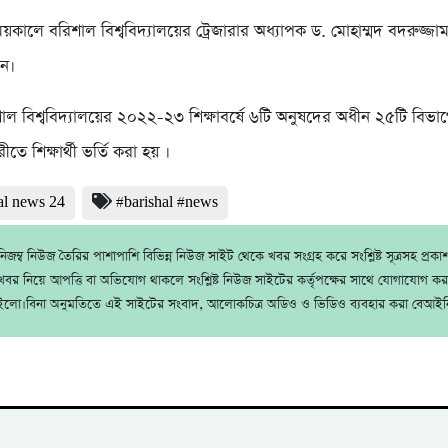
িময়কালে বরিশাল বিশ্ববিদ্যালয়ের ট্রেজারার অধ্যাপক ড. মোহাম্মদ বদরুজ্জাম
েন।
িশাল বিশ্ববিদ্যালয়ের ২০২২-২৩ শিক্ষাবর্ষে ৬টি অনুষদের অধীন ২৫টি বিভ
ে শিক্ষার্থী ভর্তি করা হয় ।
al news 24
#barishal #news
জম্ব নিউজ তৈরির পাশাপাশি বিভিন্ন নিউজ সাইট থেকে খবর সংগ্রহ করে সংশ্লিষ্ট সূত্রসহ প্রক
বর নিয়ে আপত্তি বা অভিযোগ থাকলে সংশ্লিষ্ট নিউজ সাইটের কর্তৃপক্ষের সাথে যোগাযোগ ক
ইলো।বিনা অনুমতিতে এই সাইটের সংবাদ, আলোকচিত্র অডিও ও ভিডিও ব্যবহার করা বেআইন