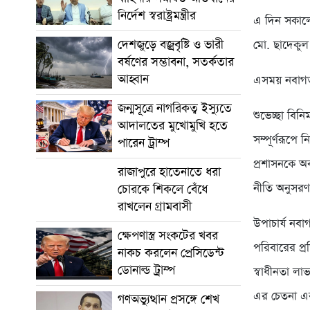
নির্দেশ স্বরাষ্ট্রমন্ত্রীর
এ দিন সকালে 
দেশজুড়ে বজ্রবৃষ্টি ও ভারী
মো. ছাদেকু
বর্ষণের সম্ভাবনা, সতর্কতার
আহ্বান
এসময় নবাগত শ
জন্মসূত্রে নাগরিকত্ব ইস্যুতে
শুভেচ্ছা বিনি
আদালতের মুখোমুখি হতে
সম্পূর্ণরূপে
পারেন ট্রাম্প
প্রশাসনকে অব
রাজাপুরে হাতেনাতে ধরা
নীতি অনুসরণ
চোরকে শিকলে বেঁধে
রাখলেন গ্রামবাসী
উপাচার্য নবা
ক্ষেপণাস্ত্র সংকটের খবর
পরিবারের প্র
নাকচ করলেন প্রেসিডেন্ট
ডোনাল্ড ট্রাম্প
স্বাধীনতা লা
এর চেতনা এ
গণঅভ্যুত্থান প্রসঙ্গে শেখ