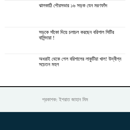
ঝালকাঠি পৌরসভার ১৬ সড়ক যেন মরণফাঁদ
সড়কে সাঁকো দিয়ে চলাচল করছেন বরিশাল সিটির
বাসিন্দারা !
অধরাই থেকে গেল বরিশালের লাকুটিয়া খাল! উদ্বীগ্ন
সচেতন মহল
প্রকাশক: ইশরাত জাহান মিম