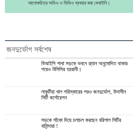
আলোকচিত্র অডিও ও ভিডিও ব্যবহার করা বেআইনি।
জনদুর্ভোগ সর্বশেষ
বিআইপি শাখা সড়কে ভবনে প্ল্যান অনুমোদিত থাকার
পরেও বিসিসির হয়রানী।
লাকুটিয়া খাল পরিস্কারের পরও জনদুর্ভোগ, উদাসীন
সিটি কর্পোরেশন
সড়কে সাঁকো দিয়ে চলাচল করছেন বরিশাল সিটির
বাসিন্দারা !