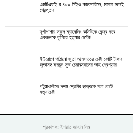
এমটিএফই’র ৪০০ সিইও নজরদারিতে, মামলা হলেই
গ্রেপ্তার
দূর্গাপাশায় স্কুল ম্যানেজিং কমিটিকে কেন্দ্র করে
একজনকে কুপিয়ে হত্যার চেস্টা!
ইউরোপে পাঠানো জুতা আত্মসাতের চেষ্টা কোটি টাকার
জুতাসহ ফরচুন সুজ চেয়ারম্যানের ভাই গ্রেপ্তার
পটুয়াখালীতে দশম শ্রেণির ছাত্রকে গলা কেটে
হত্যাচেষ্টা
প্রকাশক: ইশরাত জাহান মিম