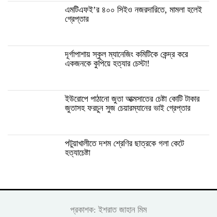
এমটিএফই’র ৪০০ সিইও নজরদারিতে, মামলা হলেই
গ্রেপ্তার
দূর্গাপাশায় স্কুল ম্যানেজিং কমিটিকে কেন্দ্র করে
একজনকে কুপিয়ে হত্যার চেস্টা!
ইউরোপে পাঠানো জুতা আত্মসাতের চেষ্টা কোটি টাকার
জুতাসহ ফরচুন সুজ চেয়ারম্যানের ভাই গ্রেপ্তার
পটুয়াখালীতে দশম শ্রেণির ছাত্রকে গলা কেটে
হত্যাচেষ্টা
প্রকাশক: ইশরাত জাহান মিম