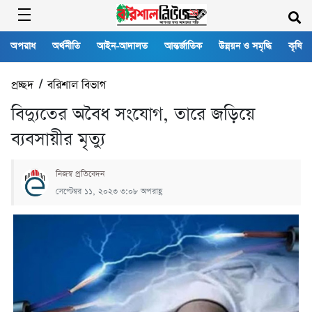
অপরাধ
অর্থনীতি
আইন-আদালত
আন্তর্জাতিক
উন্নয়ন ও সমৃদ্ধি
কৃষি
প্রচ্ছদ
/
বরিশাল বিভাগ
বিদ্যুতের অবৈধ সংযোগ, তারে জড়িয়ে
ব্যবসায়ীর মৃত্যু
নিজস্ব প্রতিবেদন
সেপ্টেম্বর ১১, ২০২৩ ৩:০৮ অপরাহ্ণ