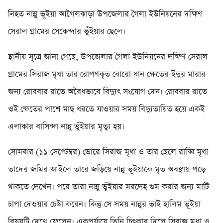
নিহত নান্নু ভূইয়া আগৈলঝাড়া উপজেলার গৈলা ইউনিয়নের দক্ষিণ
সেরাল গ্রামের সেকেন্দার ভুঁইয়ার ছেলে।
স্থানীয় সূত্রে জানা গেছে, উপজেলার গৈলা ইউনিয়নের দক্ষিণ সেরাল
গ্রামের সিরাজ মৃধা তার রোপণকৃত বোরো ধান ক্ষেতের ইঁদুর মারার
জন্য রোববার রাতে অবৈধভাবে বিদ্যুৎ সংযোগ দেন। রোববার রাতে
ওই ক্ষেতের পাশে মাছ ধরতে যাওয়ার সময় বিদ্যুতায়িত হয়ে একই
এলাকার বাসিন্দা নান্নু ভুঁইয়ার মৃত্যু হয়।
সোমবার (১১ সেপ্টেম্বর) ভোরে সিরাজ মৃধা ও তার ছেলে রাব্বি মৃধা
তাদের জমির আইলে তারে জড়িয়ে নান্নু ভূইয়াকে মৃত অবস্থায় পড়ে
থাকতে দেখেন। পরে তারা নান্নু ভুঁইয়ার মরদেহ গুম করার জন্য মাটি
চাপা দেওয়ার চেষ্টা করেন। কিন্তু সে সময় নান্নুর ভাই হালিম ভূইয়া
বিষয়টি দেখে ফেলেন। একপর্যায়ে তিনি চিৎকার দিলে সিরাজ মৃধা ও