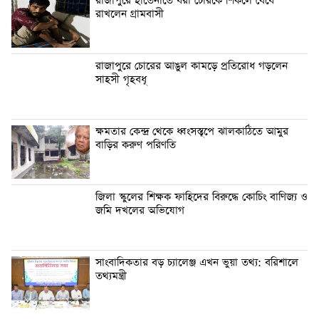
রাজাপুরে হাতেনাতে ধরা চোরকে শিকলে বেঁধে
রাখলেন গ্রামবাসী
রাজাপুরে চোরের আঙুল কামড়ে প্রতিরোধ গড়লেন
সাহসী গৃহবধূ
ক্ষমতার কেন্দ্র থেকে ধ্বংসস্তূপে ঝালকাঠিতে আমুর
বাড়ির করুণ পরিণতি
জিলা স্কুলের শিক্ষক ফাহিদের বিরুদ্ধে কোচিং বাণিজ্য ও
জমি দখলের অভিযোগ
সাংবাদিকতার বড় চ্যালেঞ্জ এখন ভুয়া তথ্য: বরিশালে
তথ্যমন্ত্রী