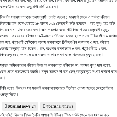
হাসপাতালে ৫৪ জন, পটুয়াখালীতে ৩৪ জন, ভোলায় ৫৬ জন, পিরোজপুরে ৪৭, বরগুনায় ৪২ ও
ঝালকাঠিতে ১১ জন ডেঙ্গুরোগী ভর্তি হয়েছেন।
বিভাগীয় স্বাস্থ্য দপ্তরের তথ্যানুযায়ী, চলতি বছরের ১ জানুয়ারি থেকে এ পর্যন্ত বরিশাল
বিভাগের হাসপাতালগুলোতে ১৮ হাজার ৫৩৯ ডেঙ্গুরোগী ভর্তি হয়েছেন। আর সুস্থ হয়ে বাড়ি
ফিরেছেন ১৭ হাজার ৩৪১ জন। এদিকে চলতি বছর গোটা বিভাগে ৬৯ ডেঙ্গুরোগীর মৃত্যু
হয়েছে। এর মধ্যে বরিশাল শের-ই-বাংলা মেডিকেল কলেজ হাসপাতালে চিকিৎসাধীন অবস্থায়
৪৪ জন, পটুয়াখালী মেডিকেল কলেজ হাসপাতালে চিকিৎসাধীন অবস্থায় ৩ জন, বরিশাল
জেলার অন্যান্য হাসপাতালে ২ জন, বরগুনায় হাসপাতালে ৫ জন, পটুয়াখালীতে ২ জন,
পিরোজপুরের হাসপাতালে ৬ জন এবং ভোলায় হাসপাতালে সাতজনের মৃত্যু হয়েছে।
স্বাস্থ্য অধিদপ্তরের বরিশাল বিভাগের ভারপ্রাপ্ত পরিচালক ডা. শ্যামল কৃষ্ণ দাস বলেন,
ডেঙ্গু রোধে সচেতনতাই জরুরি। মানুষ সচেতন না হলে ডেঙ্গু আক্রান্তের সংখ্যা কমানো যাবে
না।
তিনি বলেন, বিভাগের সব সরকারি হাসপাতালগুলোতে নির্দেশনা দেওয়া হয়েছে ডেঙ্গুরোগীদের
গুরুত্ব দিতে।
#barisal news 24
#barishal #news
এই সাইটে নিজম্ব নিউজ তৈরির পাশাপাশি বিভিন্ন নিউজ সাইট থেকে খবর সংগ্রহ করে