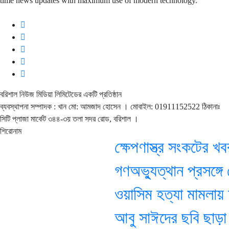
time news updates with maximum use of modern technology.
বরিশাল নিউজ মিডিয়া লিমিটেডের একটি প্রতিষ্ঠান
ব্যবস্থাপনা সম্পাদক : খান মো: আমজাদ হোসেন
। মোবাইল: 01911152522 ঠিকানাঃ
সিটি প্লাজা মার্কেট ৩৪৪-৩য় তলা সদর রোড, বরিশাল ।
শিরোনাম
ক্ষেপণাস্ত্র সংকটের খবর 
গণঅভ্যুত্থান প্রসঙ্গে
ওয়াসিম হত্যা মামলায় আজ 
আবু সাঈদের ছবি ছাড়া ডকু