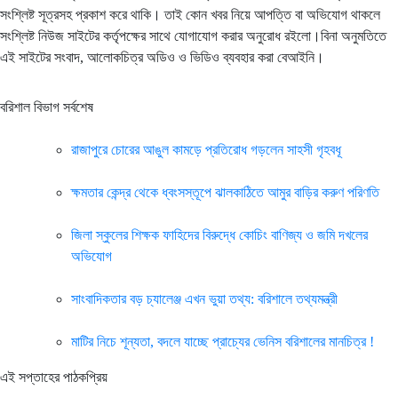
সংশ্লিষ্ট সূত্রসহ প্রকাশ করে থাকি। তাই কোন খবর নিয়ে আপত্তি বা অভিযোগ থাকলে
সংশ্লিষ্ট নিউজ সাইটের কর্তৃপক্ষের সাথে যোগাযোগ করার অনুরোধ রইলো।বিনা অনুমতিতে
এই সাইটের সংবাদ, আলোকচিত্র অডিও ও ভিডিও ব্যবহার করা বেআইনি।
বরিশাল বিভাগ সর্বশেষ
রাজাপুরে চোরের আঙুল কামড়ে প্রতিরোধ গড়লেন সাহসী গৃহবধূ
ক্ষমতার কেন্দ্র থেকে ধ্বংসস্তূপে ঝালকাঠিতে আমুর বাড়ির করুণ পরিণতি
জিলা স্কুলের শিক্ষক ফাহিদের বিরুদ্ধে কোচিং বাণিজ্য ও জমি দখলের
অভিযোগ
সাংবাদিকতার বড় চ্যালেঞ্জ এখন ভুয়া তথ্য: বরিশালে তথ্যমন্ত্রী
মাটির নিচে শূন্যতা, বদলে যাচ্ছে প্রাচ্যের ভেনিস বরিশালের মানচিত্র !
এই সপ্তাহের পাঠকপ্রিয়