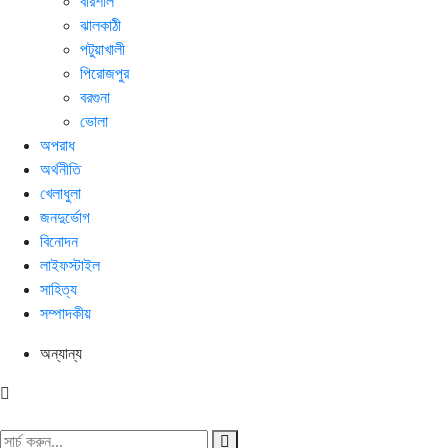
বরিশাল
ঝালকাঠী
পটুয়াখালী
পিরোজপুর
বরগুনা
ভোলা
অপরাধ
অর্থনীতি
খেলাধুলা
জনদুর্ভোগ
বিনোদন
লাইফস্টাইল
সাহিত্য
সম্পাদকীয়
অন্যান্য