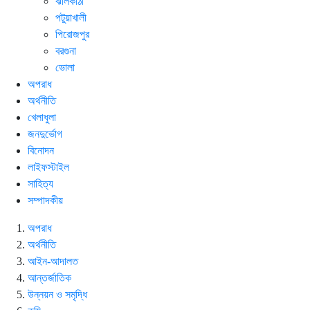
ঝালকাঠী
পটুয়াখালী
পিরোজপুর
বরগুনা
ভোলা
অপরাধ
অর্থনীতি
খেলাধুলা
জনদুর্ভোগ
বিনোদন
লাইফস্টাইল
সাহিত্য
সম্পাদকীয়
অপরাধ
অর্থনীতি
আইন-আদালত
আন্তর্জাতিক
উন্নয়ন ও সমৃদ্ধি