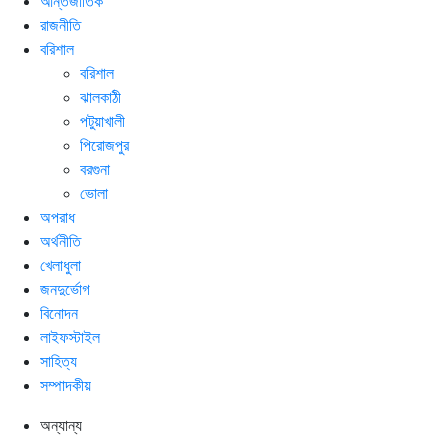
আন্তর্জাতিক
রাজনীতি
বরিশাল
বরিশাল
ঝালকাঠী
পটুয়াখালী
পিরোজপুর
বরগুনা
ভোলা
অপরাধ
অর্থনীতি
খেলাধুলা
জনদুর্ভোগ
বিনোদন
লাইফস্টাইল
সাহিত্য
সম্পাদকীয়
অন্যান্য