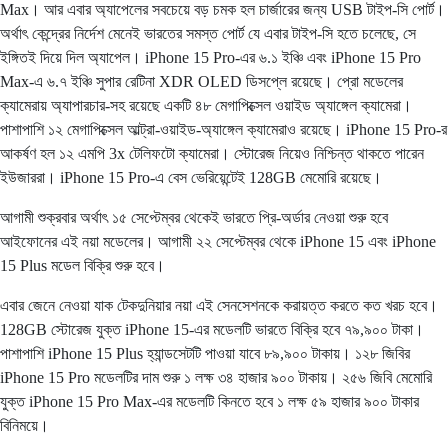
Max। আর এবার অ্যাপেলের সবচেয়ে বড় চমক হল চার্জারের জন্য USB টাইপ-সি পোর্ট।
অর্থাৎ কেন্দ্রের নির্দেশ মেনেই ভারতের সমস্ত পোর্ট যে এবার টাইপ-সি হতে চলেছে, সে
ইঙ্গিতই দিয়ে দিল অ্যাপেল। iPhone 15 Pro-এর ৬.১ ইঞ্চি এবং iPhone 15 Pro
Max-এ ৬.৭ ইঞ্চি সুপার রেটিনা XDR OLED ডিসপ্লে রয়েছে। প্রো মডেলের
ক্যামেরায় অ্যাপারচার-সহ রয়েছে একটি ৪৮ মেগাপিক্সেল ওয়াইড অ্যাঙ্গেল ক্যামেরা।
পাশাপাশি ১২ মেগাপিক্সেল আল্ট্রা-ওয়াইড-অ্যাঙ্গেল ক্যামেরাও রয়েছে। iPhone 15 Pro-র
আকর্ষণ হল ১২ এমপি 3x টেলিফটো ক্যামেরা। স্টোরেজ নিয়েও নিশ্চিন্ত থাকতে পারেন
ইউজাররা। iPhone 15 Pro-এ বেস ভেরিয়েন্টেই 128GB মেমোরি রয়েছে।
আগামী শুক্রবার অর্থাৎ ১৫ সেপ্টেম্বর থেকেই ভারতে প্রি-অর্ডার নেওয়া শুরু হবে
আইফোনের এই নয়া মডেলের। আগামী ২২ সেপ্টেম্বর থেকে iPhone 15 এবং iPhone
15 Plus মডেল বিক্রি শুরু হবে।
এবার জেনে নেওয়া যাক টেকদুনিয়ার নয়া এই সেনসেশনকে করায়ত্ত করতে কত খরচ হবে।
128GB স্টোরেজ যুক্ত iPhone 15-এর মডেলটি ভারতে বিক্রি হবে ৭৯,৯০০ টাকা।
পাশাপাশি iPhone 15 Plus হ্যান্ডসেটটি পাওয়া যাবে ৮৯,৯০০ টাকায়। ১২৮ জিবির
iPhone 15 Pro মডেলটির দাম শুরু ১ লক্ষ ৩৪ হাজার ৯০০ টাকায়। ২৫৬ জিবি মেমোরি
যুক্ত iPhone 15 Pro Max-এর মডেলটি কিনতে হবে ১ লক্ষ ৫৯ হাজার ৯০০ টাকার
বিনিময়ে।