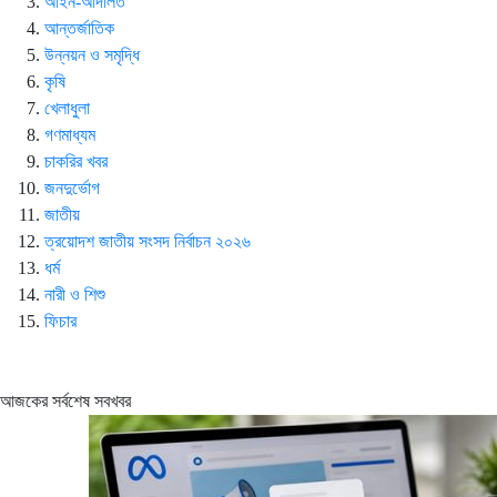
আইন-আদালত
আন্তর্জাতিক
উন্নয়ন ও সমৃদ্ধি
কৃষি
খেলাধুলা
গণমাধ্যম
চাকরির খবর
জনদুর্ভোগ
জাতীয়
ত্রয়োদশ জাতীয় সংসদ নির্বাচন ২০২৬
ধর্ম
নারী ও শিশু
ফিচার
আজকের সর্বশেষ সবখবর