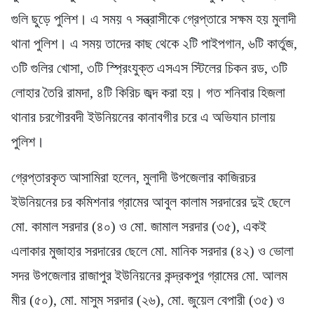
গুলি ছুড়ে পুলিশ। এ সময় ৭ সন্ত্রাসীকে গ্রেপ্তারে সক্ষম হয় মুলাদী
থানা পুলিশ। এ সময় তাদের কাছ থেকে ২টি পাইপগান, ৬টি কার্তুজ,
৩টি গুলির খোসা, ৩টি স্প্রিংযুক্ত এসএস স্টিলের চিকন রড, ৩টি
লোহার তৈরি রামদা, ৪টি কিরিচ জব্দ করা হয়। গত শনিবার হিজলা
থানার চরগৌরবদী ইউনিয়নের কানাবগীর চরে এ অভিযান চালায়
পুলিশ।
গ্রেপ্তারকৃত আসামিরা হলেন, মুলাদী উপজেলার কাজিরচর
ইউনিয়নের চর কমিশনার গ্রামের আবুল কালাম সরদারের দুই ছেলে
মো. কামাল সরদার (৪০) ও মো. জামাল সরদার (৩৫), একই
এলাকার মুজাহার সরদারের ছেলে মো. মানিক সরদার (৪২) ও ভোলা
সদর উপজেলার রাজাপুর ইউনিয়নের কন্দ্রকপুর গ্রামের মো. আলম
মীর (৫০), মো. মাসুম সরদার (২৬), মো. জুয়েল বেপারী (৩৫) ও