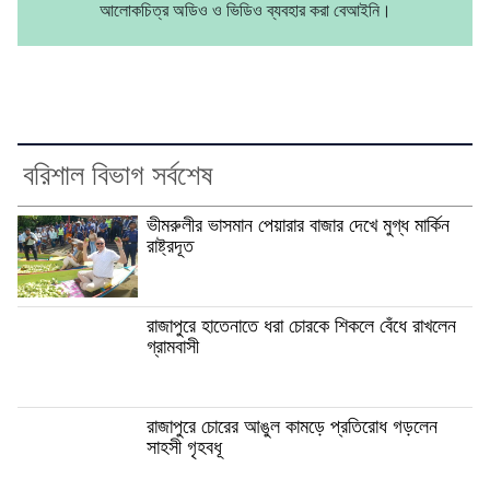
আলোকচিত্র অডিও ও ভিডিও ব্যবহার করা বেআইনি।
বরিশাল বিভাগ সর্বশেষ
ভীমরুলীর ভাসমান পেয়ারার বাজার দেখে মুগ্ধ মার্কিন
রাষ্ট্রদূত
রাজাপুরে হাতেনাতে ধরা চোরকে শিকলে বেঁধে রাখলেন
গ্রামবাসী
রাজাপুরে চোরের আঙুল কামড়ে প্রতিরোধ গড়লেন
সাহসী গৃহবধূ