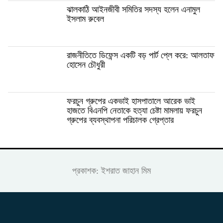
ঝালকাঠি আইনজীবী সমিতির সদস্য হলেন এনামুল
ইসলাম রুবেল
রাজনীতিতে ডিফেন্স একটি বড় পার্ট প্লে করে: আলতাফ
হোসেন চৌধুরী
ফরচুন গ্রুপের একভাই হাসপাতালে আরেক ভাই
হাজতে বিএনপি নেতাকে হত্যা চেষ্টা মামলায় ফরচুন
গ্রুপের ব্যবস্থাপনা পরিচালক গ্রেপ্তার
প্রকাশক: ইশরাত জাহান মিম