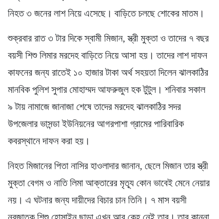
নিহত ৩ জনের লাশ নিয়ে এসেছে। বাড়িতে চলছে শোকের মাতম।
শুক্রবার রাত ৩ টার দিকে স্বামী মিজান, স্ত্রী মুক্তা ও তাদের ৭ বছর
বয়সী শিশু লিমার মরদেহ বাড়িতে নিয়ে আসা হয়। তাদের লাশ দাফন
কাফনের জন্য রাতেই ১০ হাজার টাকা অর্থ সহয়তা দিলেন ঝালকাঠির
মানবিক পুলিশ সুপার মোহাম্মদ আফরুজুল হক টুটুল। শনিবার সকাল
৯ টায় নামাজে জানাজা শেষে তাদের মরদেহ ঝালকাঠির সদর
উপজেলার ভাসন্ডা ইউনিয়নের আগরপাশা গ্রামের পারিবারিক
কবরস্থানে দাফন করা হয়।
নিহত মিজানের পিতা নাসির হাওলাদার জানান, ছেলে মিজান তার স্ত্রী
মুক্তা বেগম ও নাতি লিমা আক্তারের মৃত্যূ কোন ভাবেই মেনে নেয়ার
নয়। এ ঘটনার জন্য দায়ীদের বিচার চান তিনি। ৭ মাস বয়সী
নবজাতক শিশু হোসাইন ছাড়া এখন আর কেহ নেই তার। তার কান্না