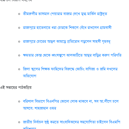
বরিশাল বিভাগ সর্বশেষ
ভীমরুলীর ভাসমান পেয়ারার বাজার দেখে মুগ্ধ মার্কিন রাষ্ট্রদূত
রাজাপুরে হাতেনাতে ধরা চোরকে শিকলে বেঁধে রাখলেন গ্রামবাসী
রাজাপুরে চোরের আঙুল কামড়ে প্রতিরোধ গড়লেন সাহসী গৃহবধূ
ক্ষমতার কেন্দ্র থেকে ধ্বংসস্তূপে ঝালকাঠিতে আমুর বাড়ির করুণ পরিণতি
জিলা স্কুলের শিক্ষক ফাহিদের বিরুদ্ধে কোচিং বাণিজ্য ও জমি দখলের
অভিযোগ
এই সপ্তাহের পাঠকপ্রিয়
বরিশাল বিভাগে বিএনপির কোনো লোক থাকবে না, সব আ.লীগে চলে
আসবে: শাহজাহান ওমর
জাতীয় নির্বাচন সুষ্ঠু করতে সাংবাদিকদের সহযোগিতা চাইলেন বিএমপি