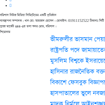
বরিশাল নিউজ মিডিয়া লিমিটেডের একটি প্রতিষ্ঠান
ব্যবস্থাপনা সম্পাদক : খান মো: আমজাদ হোসেন
। মোবাইল: 01911152522 ঠিকানাঃ সিটি
প্লাজা মার্কেট ৩৪৪-৩য় তলা সদর রোড, বরিশাল ।
শিরোনাম
ভীমরুলীর ভাসমান পেয়ারার ব
রাষ্ট্রপতি পদে জামায়াতের তিন
মুসলিম বিশ্বকে ইসরায়েলে
হাসিনার রাজনৈতিক বক্তব্
বিকাশে ফেসবুক বিজ্ঞাপনে
হাসপাতালের ভুলে নবজাত
মাদক নির্মূলে আইনশৃঙ্খলা বা