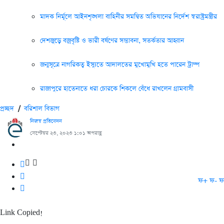
মাদক নির্মূলে আইনশৃঙ্খলা বাহিনীর সমন্বিত অভিযানের নির্দেশ স্বরাষ্ট্রমন্ত্রীর
দেশজুড়ে বজ্রবৃষ্টি ও ভারী বর্ষণের সম্ভাবনা, সতর্কতার আহ্বান
জন্মসূত্রে নাগরিকত্ব ইস্যুতে আদালতের মুখোমুখি হতে পারেন ট্রাম্প
রাজাপুরে হাতেনাতে ধরা চোরকে শিকলে বেঁধে রাখলেন গ্রামবাসী
প্রচ্ছদ
/
বরিশাল বিভাগ
নিজস্ব প্রতিবেদন
সেপ্টেম্বর ২৩, ২০২৩ ১:০১ অপরাহ্ণ
ফ+
ফ-
ফ
Link Copied!