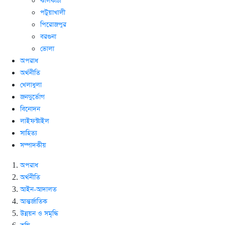
ঝালকাঠী
পটুয়াখালী
পিরোজপুর
বরগুনা
ভোলা
অপরাধ
অর্থনীতি
খেলাধুলা
জনদুর্ভোগ
বিনোদন
লাইফস্টাইল
সাহিত্য
সম্পাদকীয়
অপরাধ
অর্থনীতি
আইন-আদালত
আন্তর্জাতিক
উন্নয়ন ও সমৃদ্ধি