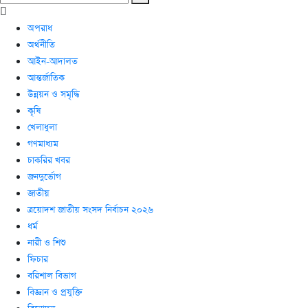
অপরাধ
অর্থনীতি
আইন-আদালত
আন্তর্জাতিক
উন্নয়ন ও সমৃদ্ধি
কৃষি
খেলাধুলা
গণমাধ্যম
চাকরির খবর
জনদুর্ভোগ
জাতীয়
ত্রয়োদশ জাতীয় সংসদ নির্বাচন ২০২৬
ধর্ম
নারী ও শিশু
ফিচার
বরিশাল বিভাগ
বিজ্ঞান ও প্রযুক্তি