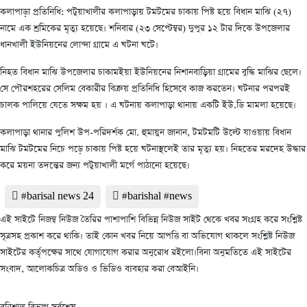
কলাপাড়া প্রতিনিধি: পটুয়াখালীর কলাপাড়ায় টমটমের চাকায় পিষ্ট হয়ে বিধান মাঝি (২৭)
নামে এক শ্রমিকের মৃত্যু হয়েছে। শনিবার (২৩ সেপ্টেম্বর) দুপুর ১২ টার দিকে উপজেলার
ধানখালী ইউনিয়নের লোন্দা গ্রামে এ ঘটনা ঘটে।
নিহত বিধান মাঝি উপজেলার চাকামইয়া ইউনিয়নের নিশানবাড়িয়া গ্রামের বুদ্ধি মাঝির ছেলে।
সে পৌরশহরের সেলিম বেকারীর বিক্রয় প্রতিনিধি হিসেবে কাজ করতেন। ঘটনার পরপরই
চালক পালিয়ে যেতে সক্ষম হয় । এ ঘটনায় কলাপাড়া থানায় একটি ইউ.ডি মামলা হয়েছে।
কলাপাড়া থানার পুলিশ উপ-পরিদর্শক মো. হুমায়ুন জানান, টমটমটি উল্টে যাওয়ায় বিধান
মাঝি টমটমের নিচে পড়ে চাকায় পিষ্ট হয়ে ঘটনাস্থলেই তার মৃত্যু হয়। নিহতের মরদেহ উদ্ধার
করে ময়না তদন্তের জন্য পটুয়াখালী মর্গে পাঠানো হয়েছে।
#barisal news 24
#barishal #news
এই সাইটে নিজম্ব নিউজ তৈরির পাশাপাশি বিভিন্ন নিউজ সাইট থেকে খবর সংগ্রহ করে সংশ্লিষ্ট
সূত্রসহ প্রকাশ করে থাকি। তাই কোন খবর নিয়ে আপত্তি বা অভিযোগ থাকলে সংশ্লিষ্ট নিউজ
সাইটের কর্তৃপক্ষের সাথে যোগাযোগ করার অনুরোধ রইলো।বিনা অনুমতিতে এই সাইটের
সংবাদ, আলোকচিত্র অডিও ও ভিডিও ব্যবহার করা বেআইনি।