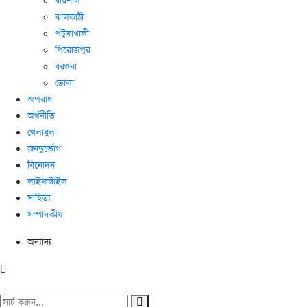
বরিশাল
ঝালকাঠী
পটুয়াখালী
পিরোজপুর
বরগুনা
ভোলা
অপরাধ
অর্থনীতি
খেলাধুলা
জনদুর্ভোগ
বিনোদন
লাইফস্টাইল
সাহিত্য
সম্পাদকীয়
অন্যান্য