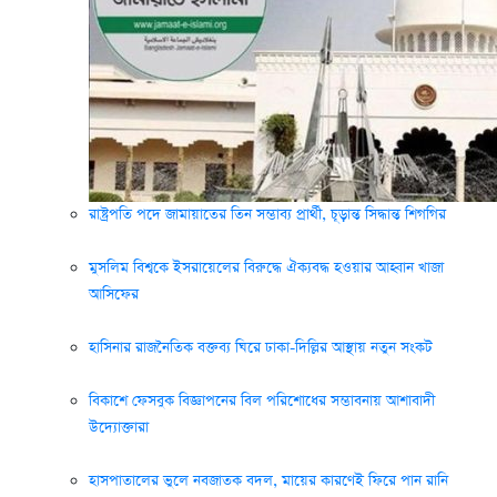
রাষ্ট্রপতি পদে জামায়াতের তিন সম্ভাব্য প্রার্থী, চূড়ান্ত সিদ্ধান্ত শিগগির
মুসলিম বিশ্বকে ইসরায়েলের বিরুদ্ধে ঐক্যবদ্ধ হওয়ার আহ্বান খাজা
আসিফের
হাসিনার রাজনৈতিক বক্তব্য ঘিরে ঢাকা-দিল্লির আস্থায় নতুন সংকট
বিকাশে ফেসবুক বিজ্ঞাপনের বিল পরিশোধের সম্ভাবনায় আশাবাদী
উদ্যোক্তারা
হাসপাতালের ভুলে নবজাতক বদল, মায়ের কারণেই ফিরে পান রানি