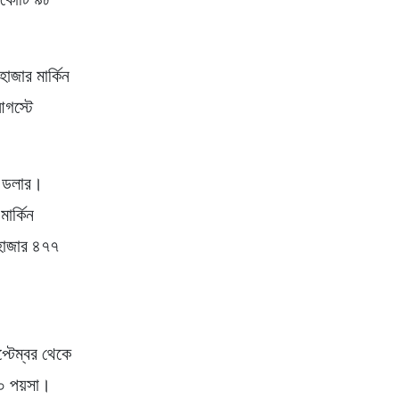
।
াজার মার্কিন
আগস্টে
ন ডলার।
ার্কিন
 হাজার ৪৭৭
্টেম্বর থেকে
৫০ পয়সা।