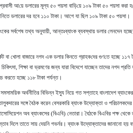
বা প্রবাসী আ‌য়ে ডলারের মূল্য ৫০ পয়সা বা‌ড়ি‌য়ে ১০৯ টাকা ৫০ পয়সা করা হ
নিতে ডলারের দর হবে ১১০ টাকা। আগে যা ছিল ১০৯ টাকা ৫০ পয়সা।
াংকের সর্বশেষ তথ্য অনুযায়ী, আন্তঃব্যাংক ব্যবস্থায় ডলার লেনদেন হচ্ছ
র্কেট বা খোলা বাজারে নগদ এক ডলার কিনতে গ্রাহক‌দের গুণ‌তে হচ্ছে ১১৭
চিকিৎসা, শিক্ষা বা ভ্রমণের জন্য যারা বিদেশে যাচ্ছেন তাদের নগদ প্রত
খরচ করতে হচ্ছে ১১৮ টাকা পর্যন্ত।
সমসাময়িক অর্থনীতির বিভিন্ন ইস্যু নিয়ে গত সপ্তাহে বাংলাদেশ ব্যাংকের
তালুকদারের সঙ্গে বৈঠক করেন বেসরকারি ব্যাংক উদ্যোক্তা ও পরিচালকদে
যাসোসিয়েশন অব ব্যাংকসের (বিএবি) নেতারা। বৈঠকে বিএবির পক্ষ থেকে 
স্তাব দিলে তাতে সায় দেয়নি গভর্নর। ব্যাংক উদ্যোক্তাদের জানানো হয় বর