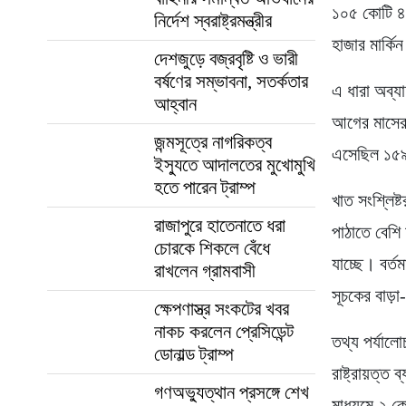
১০৫ কোটি ৪
নির্দেশ স্বরাষ্ট্রমন্ত্রীর
হাজার মার্কিন
দেশজুড়ে বজ্রবৃষ্টি ও ভারী
বর্ষণের সম্ভাবনা, সতর্কতার
এ ধারা অব্য
আহ্বান
আগের মাসের 
জন্মসূত্রে নাগরিকত্ব
এসেছিল ১৫৯
ইস্যুতে আদালতের মুখোমুখি
হতে পারেন ট্রাম্প
খাত সংশ্লিষ্
রাজাপুরে হাতেনাতে ধরা
পাঠাতে বেশি 
চোরকে শিকলে বেঁধে
যাচ্ছে। বর্তম
রাখলেন গ্রামবাসী
সূচকের বাড়
ক্ষেপণাস্ত্র সংকটের খবর
নাকচ করলেন প্রেসিডেন্ট
তথ্য পর্যাল
ডোনাল্ড ট্রাম্প
রাষ্ট্রায়ত্
গণঅভ্যুত্থান প্রসঙ্গে শেখ
মাধ্যমে ২ ক