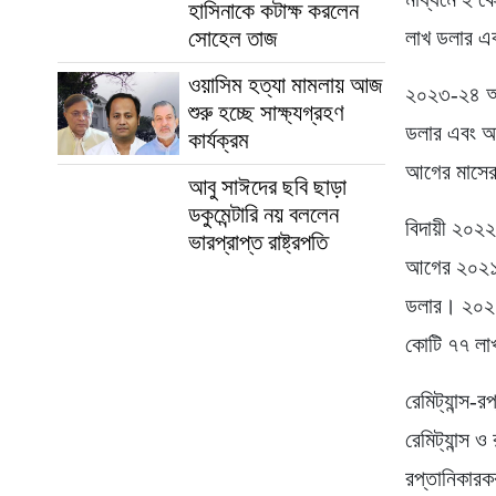
হাসিনাকে কটাক্ষ করলেন
লাখ ডলার এব
সোহেল তাজ
ওয়াসিম হত্যা মামলায় আজ
২০২৩-২৪ অর্
শুরু হচ্ছে সাক্ষ্যগ্রহণ
ডলার এবং আগ
কার্যক্রম
আগের মাসের 
আবু সাঈদের ছবি ছাড়া
ডকুমেন্টারি নয় বললেন
বিদায়ী ২০২২
ভারপ্রাপ্ত রাষ্ট্রপতি
আগের ২০২১-২
ডলার। ২০২০-
কোটি ৭৭ লাখ
রেমিট্যান্স-
রেমিট্যান্স
রপ্তানিকারক