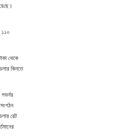
‌য়ে‌ছে।
ে ১১০
 টাকা থেকে
ি ডলার কিনতে
 গভর্নর
র সংগঠন
ডলার রেট
্তমানের