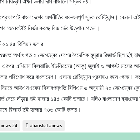
 চাপ নিয়ন্ত্রণ এখন ডলার দাম বাড়ানো সম্ভব নয়।
 প্রেক্ষাপটে বাংলাদেশের অর্থনীতির গুরুত্বপূর্ণ সূচক রেমিট্যান্স। কেননা এ
ওপর অনেকটাই নির্ভর করছে রিজার্ভের উত্থান-পতন।
র্ভ ২১.৪৫ বিলিয়ন ডলার
ুরুতে অর্থাৎ গত ৫ সেপ্টেম্বর দেশের বৈদেশিক মুদ্রার রিজার্ভ ছিল দুই 
 এরপর এশিয়ান ক্লিয়ারিং ইউনিয়নের (আকু) জুলাই ও আগস্ট মাসের আম
লার পরিশোধ করে বাংলাদেশ। এসময় রেমিট্যান্স প্রবাহও কমে গেছে। ফ
 নিয়মে আইএমএফের হিসাবপদ্ধতি বিপিএম ৬ অনুযায়ী ২০ সেপ্টেম্বর কেন্দ
ার্ভ নেমে দাঁড়ায় দুই হাজার ১৪৫ কোটি ডলারে। যদিও বাংলাদেশ ব্যাংকের 
্তমানে রিজার্ভ দুই হাজার ৭৩৩ কোটি ডলার।
l news 24
#barishal #news