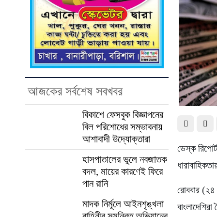
আজকের সর্বশেষ সবখবর
বিকাশে ফেসবুক বিজ্ঞাপনের
বিল পরিশোধের সম্ভাবনায়
আশাবাদী উদ্যোক্তারা
ডেস্ক রিপোর
হাসপাতালের ভুলে নবজাতক
ধারাবাহিকতায়
বদল, মায়ের কারণেই ফিরে
পান রানি
রোববার (২৪ স
মাদক নির্মূলে আইনশৃঙ্খলা
বাংলাদেশিরা 
বাহিনীর সমন্বিত অভিযানের