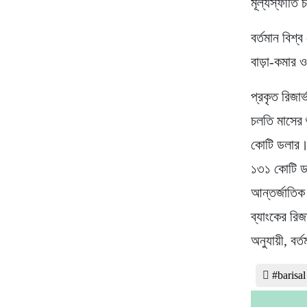
মূল্যস্ফীতি
বর্তমান বিশ্ব
বাড়া-কমার 
প্রকৃত রিজা
চলতি মাসের শ
কোটি ডলার।
১৩১ কোটি ড
আন্তর্জাতিক
ব্যাংকের রিজ
অনুযায়ী, বর
#barisa