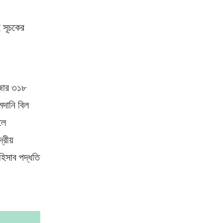
ই সূচকের
হাজার ৩১৮
দানি বিল
লে
্রীয়
হিসাব পদ্ধতি