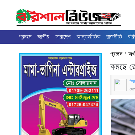
প্রচ্ছদ
জাতীয়
সারাদেশ
আন্তর্জাতিক
রাজনীতি
বরি
প্রচ্ছদ
/
অর্
কমছে রে
নিজ
সেপ