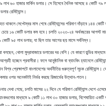
৯ লাখ ৬০ হাজার মার্কিন ডলার। সে হিসেবে দৈনিক আসছে ৪ কোটি ৭৯ 
 ডলার রেমিট্যান্স।
াহত থাকলে সেপ্টেম্বর মাস শেষে রেমিট্যান্সের পরিমাণ দাঁড়াবে ১৪৪ কোট
চেয়ে ১৬ কোটি ডলার কম হবে। চলতি ২০২৩-২৪ অর্থবছরের আগস্ট মাসে 
 কোটি ৯৫ লাখ ডলার; যা ছিল তার আগের ছয় মাসে সর্বনিম্ন।
টরা বলছেন, খোলা মুদ্রাবাজারে ডলারের দর বেশি। যে কারণে হুন্ডির মাধ্যমে র
আগ্রহী হচ্ছেন প্রবাসীরা। ফলে আনুষ্ঠানিক বা ব্যাংকিং চ্যানেলে রেমিট্যা
ান বিশ্ব প্রেক্ষাপটে বাংলাদেশের অর্থনীতির গুরুত্বপূর্ণ সূচক রেমিট্যান্স।
া-কমার ওপর অনেকটাই নির্ভর করছে রিজার্ভের উত্থান-পতন।
োচনায় দেখা গেছে, চলতি মাসের ২২ দিনে যে পরিমাণ রেমিট্যান্স দেশে এসে
ত ব্যাংকগুলোর মাধ্যমে ৯ কোটি ১১ লাখ ৩০ হাজার ডলার, বিশেষায়িত একটি 
োটি ৯৮ লাখ ৮০ হাজার মার্কিন ডলার, বেসরকারি ব্যাংকগুলোর মাধ্যমে ৯