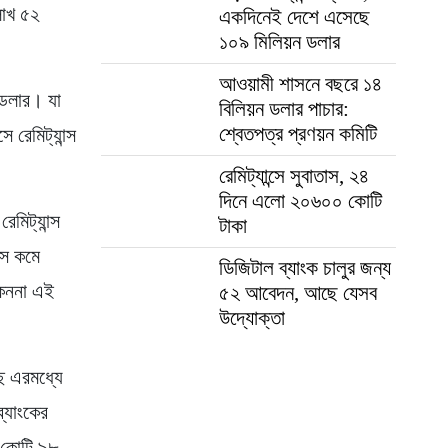
লাখ ৫২
একদিনেই দেশে এসেছে
১০৯ মিলিয়ন ডলার
আওয়ামী শাসনে বছরে ১৪
ি ডলার। যা
বিলিয়ন ডলার পাচার:
শ্বেতপত্র প্রণয়ন কমিটি
রেমিট্যান্স
রেমিট্যান্সে সুবাতাস, ২৪
দিনে এলো ২০৬০০ কোটি
েমিট্যান্স
টাকা
ন্স কমে
ডিজিটাল ব্যাংক চালুর জন্য
 কেননা এই
৫২ আবেদন, আছে যেসব
উদ্যোক্তা
ছে এরমধ্যে
ব্যাংকের
২ কোটি ৯৮