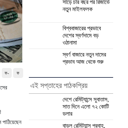
সাড়ে চার বছর পর রিজার্ভে
নতুন মাইলফলক
বিশ্ববাজারের প্রভাবে
দেশের স্বর্ণদামে বড়
ওঠানামা
স্বর্ণ বাজারে নতুন দামের
প্রভাব আজ থেকে শুরু
ফ-
ফ
এই সপ্তাহের পাঠকপ্রিয়
াসের
দেশে রেমিট্যান্সে সুবাতাস,
সাত দিনে এলো ৭২ কোটি
ী
ডলার
্স পাঠিয়েছেন
বাড়ল রেমিট্যান্স প্রবাহ,