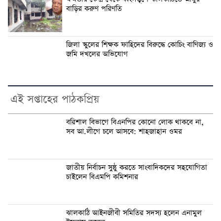
বাড়ির করুণ পরিণতি
জিলা স্কুলের শিক্ষক ফাহিদের বিরুদ্ধে কোচিং বাণিজ্য ও
জমি দখলের অভিযোগ
এই সপ্তাহের পাঠকপ্রিয়
বরিশাল বিভাগে বিএনপির কোনো লোক থাকবে না,
সব আ.লীগে চলে আসবে: শাহজাহান ওমর
জাতীয় নির্বাচন সুষ্ঠু করতে সাংবাদিকদের সহযোগিতা
চাইলেন বিএমপি কমিশনার
ঝালকাঠি আইনজীবী সমিতির সদস্য হলেন এনামুল