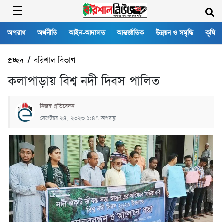
অপরাধ
অর্থনীতি
আইন-আদালত
আন্তর্জাতিক
উন্নয়ন ও সমৃদ্ধি
কৃষি
প্রচ্ছদ
/
বরিশাল বিভাগ
কলাপাড়ায় বিশ্ব নদী দিবস পালিত
নিজস্ব প্রতিবেদন
সেপ্টেম্বর ২৪, ২০২৩ ১:৪৭ অপরাহ্ণ