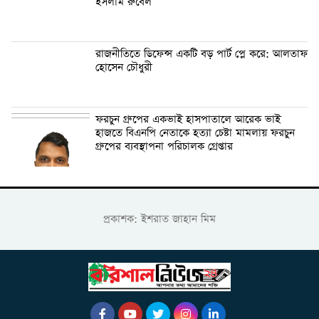
ইসলাম রুবেল
রাজনীতিতে ডিফেন্স একটি বড় পার্ট প্লে করে: আলতাফ
হোসেন চৌধুরী
ফরচুন গ্রুপের একভাই হাসপাতালে আরেক ভাই
হাজতে বিএনপি নেতাকে হত্যা চেষ্টা মামলায় ফরচুন
গ্রুপের ব্যবস্থাপনা পরিচালক গ্রেপ্তার
প্রকাশক: ইশরাত জাহান মিম