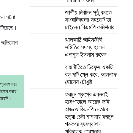
জাতীয় নির্বাচন সুষ্ঠু করতে
নো ঘটনা
সাংবাদিকদের সহযোগিতা
চাইলেন বিএমপি কমিশনার
িটিয়েছে।
ঝালকাঠি আইনজীবী
রা অভিযোগ
সমিতির সদস্য হলেন
এনামুল ইসলাম রুবেল
রাজনীতিতে ডিফেন্স একটি
বড় পার্ট প্লে করে: আলতাফ
হোসেন চৌধুরী
 প্রকাশ করে
গাযোগ করার
ফরচুন গ্রুপের একভাই
বেআইনি।
হাসপাতালে আরেক ভাই
হাজতে বিএনপি নেতাকে
হত্যা চেষ্টা মামলায় ফরচুন
গ্রুপের ব্যবস্থাপনা
পরিচালক গ্রেপ্তার