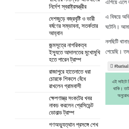
এগিয়ে এলে
নির্দেশ স্বরাষ্ট্রমন্ত্রীর
এ বিষয়ে অভ
দেশজুড়ে বজ্রবৃষ্টি ও ভারী
বর্ষণের সম্ভাবনা, সতর্কতার
ঘটেনি। আমাকে
আহ্বান
নলছিটি থানা
জন্মসূত্রে নাগরিকত্ব
পেয়েছি। তদ
ইস্যুতে আদালতের মুখোমুখি
হতে পারেন ট্রাম্প
#barisa
রাজাপুরে হাতেনাতে ধরা
চোরকে শিকলে বেঁধে
এই সাইটে ন
রাখলেন গ্রামবাসী
থাকি। তাই
অনুরোধ
ক্ষেপণাস্ত্র সংকটের খবর
নাকচ করলেন প্রেসিডেন্ট
ডোনাল্ড ট্রাম্প
গণঅভ্যুত্থান প্রসঙ্গে শেখ