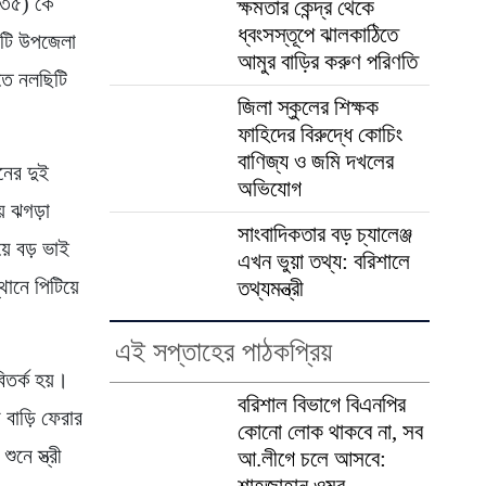
 (৩৫) কে
ক্ষমতার কেন্দ্র থেকে
ধ্বংসস্তূপে ঝালকাঠিতে
িটি উপজেলা
আমুর বাড়ির করুণ পরিণতি
াতে নলছিটি
জিলা স্কুলের শিক্ষক
ফাহিদের বিরুদ্ধে কোচিং
বাণিজ্য ও জমি দখলের
নের দুই
অভিযোগ
ে ঝগড়া
সাংবাদিকতার বড় চ্যালেঞ্জ
়ে বড় ভাই
এখন ভুয়া তথ্য: বরিশালে
্থানে পিটিয়ে
তথ্যমন্ত্রী
এই সপ্তাহের পাঠকপ্রিয়
িতর্ক হয়।
বরিশাল বিভাগে বিএনপির
 বাড়ি ফেরার
কোনো লোক থাকবে না, সব
নে স্ত্রী
আ.লীগে চলে আসবে:
শাহজাহান ওমর