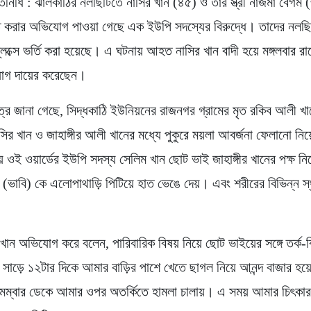
তিনিধি : ঝালকাঠির নলছিটিতে নাসির খান (৪৫) ও তার স্ত্রী নাজমা বেগম
 করার অভিযোগ পাওয়া গেছে এক ইউপি সদস্যের বিরুদ্ধে। তাদের নলছ
প্লেক্সে ভর্তি করা হয়েছে। এ ঘটনায় আহত নাসির খান বাদী হয়ে মঙ্গলবার র
োগ দায়ের করেছেন।
রে জানা গেছে, সিদ্ধকাঠি ইউনিয়নের রাজনগর গ্রামের মৃত রকিব আলী খা
ির খান ও জাহাঙ্গীর আলী খানের মধ্যে পুকুরে ময়লা আবর্জনা ফেলানো নিয়
 ওই ওয়ার্ডের ইউপি সদস্য সেলিম খান ছোট ভাই জাহাঙ্গীর খানের পক্ষ নিয
রী (ভাবি) কে এলোপাথাড়ি পিটিয়ে হাত ভেঙে দেয়। এবং শরীরের বিভিন্ন স
ান অভিযোগ করে বলেন, পারিবারিক বিষয় নিয়ে ছোট ভাইয়ের সঙ্গে তর্ক-ব
ুর সাড়ে ১২টার দিকে আমার বাড়ির পাশে খেতে ছাগল নিয়ে আনন্দ বাজার হয়ে
েম্বার ডেকে আমার ওপর অতর্কিতে হামলা চালায়। এ সময় আমার চিৎকার শু