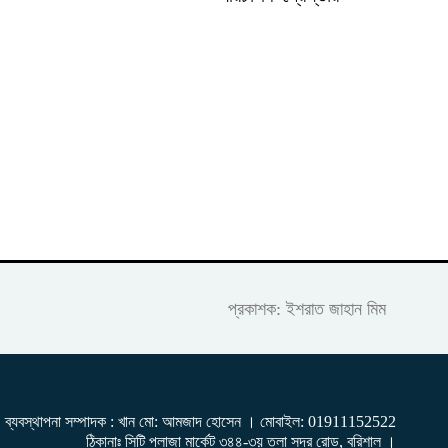
প্রকাশক: ইশরাত জাহান মিম
ব্যবস্থাপনা সম্পাদক : খান মো: আমজাদ হোসেন
। মোবাইল: 01911152522
ঠিকানাঃ সিটি প্লাজা মার্কেট ৩৪৪-৩য় তলা সদর রোড, বরিশাল ।