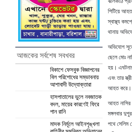
ঝালকাঠি প্র
পিটিয়ে আহত
স্বাস্থ্য কম
থানায় অভিয
অভিযোগ সূত্
আজকের সর্বশেষ সবখবর
ছেলে মোঃ নাস
হয়। এঘটনায়
বিকাশে ফেসবুক বিজ্ঞাপনের
বিল পরিশোধের সম্ভাবনায়
এবং তার স্ত্
আশাবাদী উদ্যোক্তারা
আহত করে।
হাসপাতালের ভুলে নবজাতক
আহত নাসির খ
বদল, মায়ের কারণেই ফিরে
পান রানি
মঙ্গলবার দুপ
পথে সেলিম ম
মাদক নির্মূলে আইনশৃঙ্খলা
বাহিনীর সমন্বিত অভিযানের