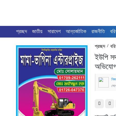
প্রচ্ছদ
জাতীয়
সারাদেশ
আন্তর্জাতিক
রাজনীতি
বরি
প্রচ্ছদ
/
বরি
ইউপি সদস
অভিযো
নিজ
সেপ