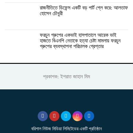
রাজনীতিতে ডিফেন্স একটি বড় পার্ট প্লে করে: আলতাফ
হোসেন চৌধুরী
ফরচুন গ্রুপের একভাই হাসপাতালে আরেক ভাই
হাজতে বিএনপি নেতাকে হত্যা চেষ্টা মামলায় ফরচুন
গ্রুপের ব্যবস্থাপনা পরিচালক গ্রেপ্তার
প্রকাশক: ইশরাত জাহান মিম
বরিশাল নিউজ মিডিয়া লিমিটেডের একটি প্রতিষ্ঠান