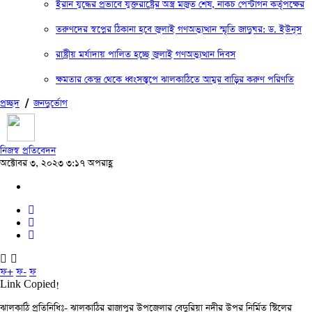
ইরান যুদ্ধের প্রভাবে যুক্তরাষ্ট্রের অস্ত্র মজুত শেষ, নাকচ পেন্টাগন কর্তৃপক্ষের
তরুণদের স্বপ্নের ঠিকানা হবে জুলাই গণঅভ্যুত্থান স্মৃতি জাদুঘর: ড. ইউনূস
রাষ্ট্রীয় মর্যাদায় পালিত হচ্ছে জুলাই গণঅভ্যুত্থান দিবস
ক্ষমতার কেন্দ্র থেকে ধ্বংসস্তূপে ঝালকাঠিতে আমুর বাড়ির করুণ পরিণতি
প্রচ্ছদ
/
জনদুর্ভোগ
নিজস্ব প্রতিবেদন
অক্টোবর ৩, ২০২৩ ৩:১৭ অপরাহ্ণ
ফ+
ফ-
ফ
Link Copied!
ঝালকাঠি প্রতিনিধিঃ- ঝালকাঠির রাজাপুর উপজেলার বেদুরিয়া নদীর উপর নির্মিত স্টিলের