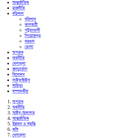
আন্তর্জাতিক
রাজনীতি
বরিশাল
বরিশাল
ঝালকাঠী
পটুয়াখালী
পিরোজপুর
বরগুনা
ভোলা
অপরাধ
অর্থনীতি
খেলাধুলা
জনদুর্ভোগ
বিনোদন
লাইফস্টাইল
সাহিত্য
সম্পাদকীয়
অপরাধ
অর্থনীতি
আইন-আদালত
আন্তর্জাতিক
উন্নয়ন ও সমৃদ্ধি
কৃষি
খেলাধুলা