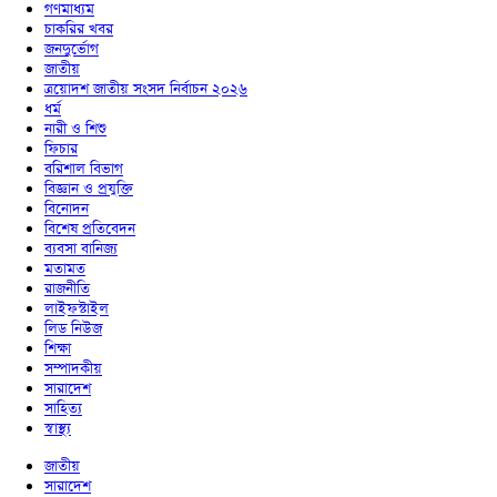
গণমাধ্যম
চাকরির খবর
জনদুর্ভোগ
জাতীয়
ত্রয়োদশ জাতীয় সংসদ নির্বাচন ২০২৬
ধর্ম
নারী ও শিশু
ফিচার
বরিশাল বিভাগ
বিজ্ঞান ও প্রযুক্তি
বিনোদন
বিশেষ প্রতিবেদন
ব্যবসা বানিজ্য
মতামত
রাজনীতি
লাইফস্টাইল
লিড নিউজ
শিক্ষা
সম্পাদকীয়
সারাদেশ
সাহিত্য
স্বাস্থ্য
জাতীয়
সারাদেশ