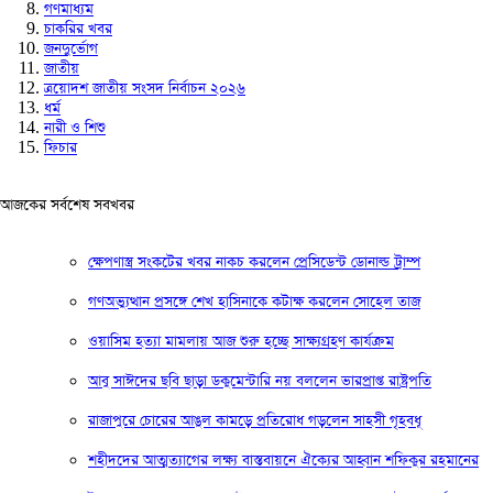
গণমাধ্যম
চাকরির খবর
জনদুর্ভোগ
জাতীয়
ত্রয়োদশ জাতীয় সংসদ নির্বাচন ২০২৬
ধর্ম
নারী ও শিশু
ফিচার
আজকের সর্বশেষ সবখবর
ক্ষেপণাস্ত্র সংকটের খবর নাকচ করলেন প্রেসিডেন্ট ডোনাল্ড ট্রাম্প
গণঅভ্যুত্থান প্রসঙ্গে শেখ হাসিনাকে কটাক্ষ করলেন সোহেল তাজ
ওয়াসিম হত্যা মামলায় আজ শুরু হচ্ছে সাক্ষ্যগ্রহণ কার্যক্রম
আবু সাঈদের ছবি ছাড়া ডকুমেন্টারি নয় বললেন ভারপ্রাপ্ত রাষ্ট্রপতি
রাজাপুরে চোরের আঙুল কামড়ে প্রতিরোধ গড়লেন সাহসী গৃহবধূ
শহীদদের আত্মত্যাগের লক্ষ্য বাস্তবায়নে ঐক্যের আহ্বান শফিকুর রহমানের