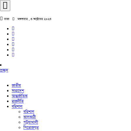
ঢাকা
মঙ্গলবার , ৩ অক্টোবর ২০২৩
প্রচ্ছদ
জাতীয়
সারাদেশ
আন্তর্জাতিক
রাজনীতি
বরিশাল
বরিশাল
ঝালকাঠী
পটুয়াখালী
পিরোজপুর