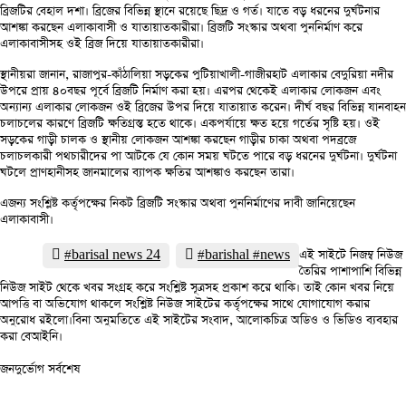
ব্রিজটির বেহাল দশা। ব্রিজের বিভিন্ন স্থানে রয়েছে ছিদ্র ও গর্ত। যাতে বড় ধরনের দুর্ঘটনার
আশঙ্কা করছেন এলাকাবাসী ও যাতায়াতকারীরা। ব্রিজটি সংস্কার অথবা পুননির্মাণ করে
এলাকাবাসীসহ ওই ব্রিজ দিয়ে যাতায়াতকারীরা।
স্থানীয়রা জানান, রাজাপুর-কাঁঠালিয়া সড়কের পুটিয়াখালী-গাজীরহাট এলাকার বেদুরিয়া নদীর
উপরে প্রায় ৪০বছর পূর্বে ব্রিজটি নির্মাণ করা হয়। এরপর থেকেই এলাকার লোকজন এবং
অন্যান্য এলাকার লোকজন ওই ব্রিজের উপর দিয়ে যাতায়াত করেন। দীর্ঘ বছর বিভিন্ন যানবাহন
চলাচলের কারণে ব্রিজটি ক্ষতিগ্রস্ত হতে থাকে। একপর্যায়ে ক্ষত হয়ে গর্তের সৃষ্টি হয়। ওই
সড়কের গাড়ী চালক ও স্থানীয় লোকজন আশঙ্কা করছেন গাড়ীর চাকা অথবা পদব্রজে
চলাচলকারী পথচারীদের পা আটকে যে কোন সময় ঘটতে পারে বড় ধরনের দুর্ঘটনা। দুর্ঘটনা
ঘটলে প্রাণহানীসহ জানমালের ব্যাপক ক্ষতির আশঙ্কাও করছেন তারা।
এজন্য সংশ্লিষ্ট কর্তৃপক্ষের নিকট ব্রিজটি সংস্কার অথবা পুননির্মাণের দাবী জানিয়েছেন
এলাকাবাসী।
#barisal news 24
#barishal #news
এই সাইটে নিজম্ব নিউজ
তৈরির পাশাপাশি বিভিন্ন
নিউজ সাইট থেকে খবর সংগ্রহ করে সংশ্লিষ্ট সূত্রসহ প্রকাশ করে থাকি। তাই কোন খবর নিয়ে
আপত্তি বা অভিযোগ থাকলে সংশ্লিষ্ট নিউজ সাইটের কর্তৃপক্ষের সাথে যোগাযোগ করার
অনুরোধ রইলো।বিনা অনুমতিতে এই সাইটের সংবাদ, আলোকচিত্র অডিও ও ভিডিও ব্যবহার
করা বেআইনি।
জনদুর্ভোগ সর্বশেষ