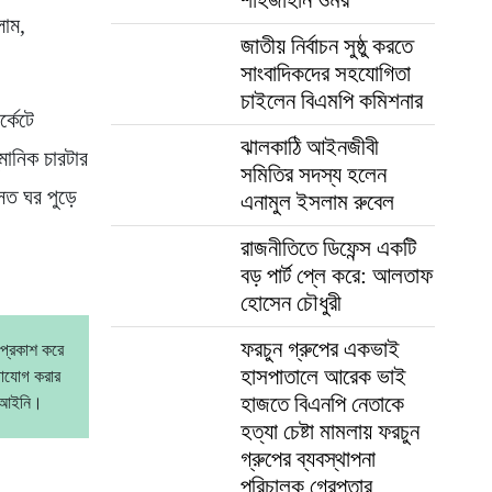
লাম,
জাতীয় নির্বাচন সুষ্ঠু করতে
সাংবাদিকদের সহযোগিতা
চাইলেন বিএমপি কমিশনার
্কেটে
ঝালকাঠি আইনজীবী
মানিক চারটার
সমিতির সদস্য হলেন
বসত ঘর পুড়ে
এনামুল ইসলাম রুবেল
রাজনীতিতে ডিফেন্স একটি
বড় পার্ট প্লে করে: আলতাফ
হোসেন চৌধুরী
ফরচুন গ্রুপের একভাই
 প্রকাশ করে
হাসপাতালে আরেক ভাই
গাযোগ করার
হাজতে বিএনপি নেতাকে
বেআইনি।
হত্যা চেষ্টা মামলায় ফরচুন
গ্রুপের ব্যবস্থাপনা
পরিচালক গ্রেপ্তার