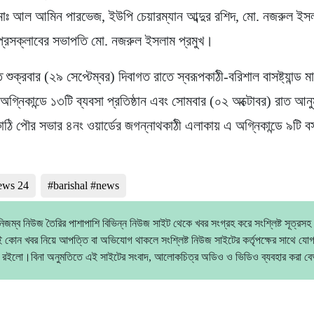
মোঃ আল আমিন পারভেজ, ইউপি চেয়ারম্যান আব্দুর রশিদ, মো. নজরুল ইস
প্রেসক্লাবের সভাপতি মো. নজরুল ইসলাম প্রমুখ।
শুক্রবার (২৯ সেপ্টেম্বর) দিবাগত রাতে স্বরূপকাঠী-বরিশাল বাসষ্ট্যান্ড মার
গ্নিকান্ডে ১৩টি ব্যবসা প্রতিষ্ঠান এবং সোমবার (০২ অক্টোবর) রাত আনু
কাঠি পৌর সভার ৪নং ওয়ার্ডের জগন্নাথকাঠী এলাকায় এ অগ্নিকান্ডে ৯টি 
news 24
#barishal #news
িজম্ব নিউজ তৈরির পাশাপাশি বিভিন্ন নিউজ সাইট থেকে খবর সংগ্রহ করে সংশ্লিষ্ট সূত্রসহ
 কোন খবর নিয়ে আপত্তি বা অভিযোগ থাকলে সংশ্লিষ্ট নিউজ সাইটের কর্তৃপক্ষের সাথে যো
 রইলো।বিনা অনুমতিতে এই সাইটের সংবাদ, আলোকচিত্র অডিও ও ভিডিও ব্যবহার করা 