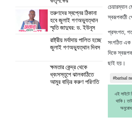
কর্তৃপক্ষের
চেয়ারম্যান 
তরুণদের স্বপ্নের ঠিকানা
স্বরূপকাঠী 
হবে জুলাই গণঅভ্যুত্থান
স্মৃতি জাদুঘর: ড. ইউনূস
প্রসংগত, গত 
রাষ্ট্রীয় মর্যাদায় পালিত হচ্ছে
সংগঠিত এক অ
জুলাই গণঅভ্যুত্থান দিবস
দিকে স্বরূপ
ছাই হয়।
ক্ষমতার কেন্দ্র থেকে
ধ্বংসস্তূপে ঝালকাঠিতে
#barisal 
আমুর বাড়ির করুণ পরিণতি
এই সাইটে ন
থাকি। তাই
অনুরোধ