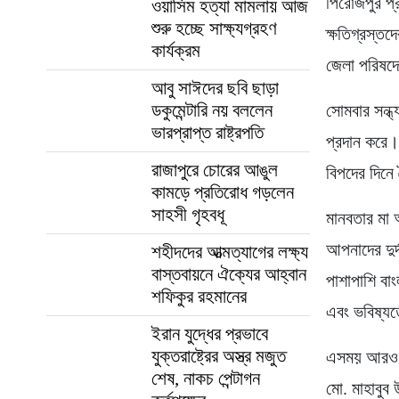
পিরোজপুর প্র
ওয়াসিম হত্যা মামলায় আজ
শুরু হচ্ছে সাক্ষ্যগ্রহণ
ক্ষতিগ্রস্ত
কার্যক্রম
জেলা পরিষদে
আবু সাঈদের ছবি ছাড়া
ডকুমেন্টারি নয় বললেন
সোমবার সন্ধ্
ভারপ্রাপ্ত রাষ্ট্রপতি
প্রদান করে।
রাজাপুরে চোরের আঙুল
বিপদের দিনে
কামড়ে প্রতিরোধ গড়লেন
সাহসী গৃহবধূ
মানবতার মা আ
আপনাদের দুর
শহীদদের আত্মত্যাগের লক্ষ্য
বাস্তবায়নে ঐক্যের আহ্বান
পাশাপাশি বা
শফিকুর রহমানের
এবং ভবিষ্য
ইরান যুদ্ধের প্রভাবে
যুক্তরাষ্ট্রের অস্ত্র মজুত
এসময় আরও উপ
শেষ, নাকচ পেন্টাগন
মো. মাহাবুব