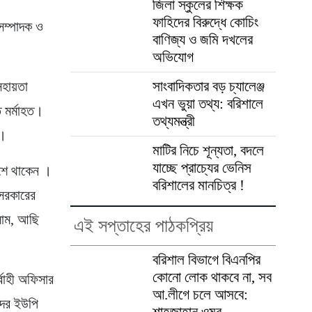
জিলা স্কুলের শিক্ষক
ফাহিদের বিরুদ্ধে কোচিং
সম্পাদক ও
বাণিজ্য ও জমি দখলের
অভিযোগ
সাংবাদিকতার বড় চ্যালেঞ্জ
 সহায়তা
এখন ভুয়া তথ্য: বরিশালে
 মর্মাহত।
তথ্যমন্ত্রী
ি।
মাটির নিচে শূন্যতা, বদলে
যাচ্ছে প্রাচ্যের ভেনিস
পাশে থাকেন ।
বরিশালের মানচিত্র !
 সরকারের
িলাম, আছি
এই সপ্তাহের পাঠকপ্রিয়
বরিশাল বিভাগে বিএনপির
কোনো লোক থাকবে না, সব
বাহী অফিসার
আ.লীগে চলে আসবে:
সদর ইউপি
শাহজাহান ওমর