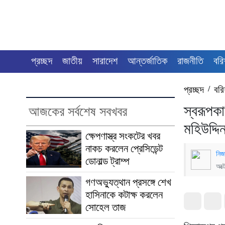
প্রচ্ছদ
জাতীয়
সারাদেশ
আন্তর্জাতিক
রাজনীতি
বরি
প্রচ্ছদ
/
বরি
স্বরূপকা
আজকের সর্বশেষ সবখবর
মহিউদ্দি
ক্ষেপণাস্ত্র সংকটের খবর
নাকচ করলেন প্রেসিডেন্ট
নিজ
ডোনাল্ড ট্রাম্প
অক্
গণঅভ্যুত্থান প্রসঙ্গে শেখ
হাসিনাকে কটাক্ষ করলেন
সোহেল তাজ