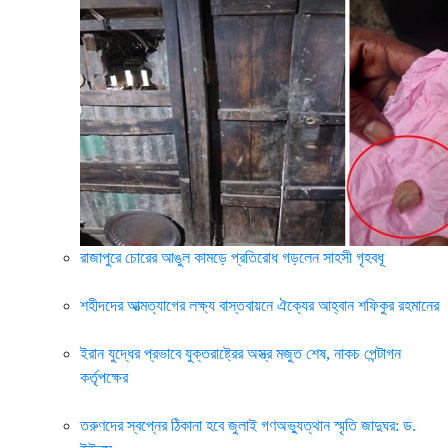
রাজাপুরে চোরের আঙুল কামড়ে প্রতিরোধ গড়লেন সাহসী গৃহবধূ
শহীদদের আত্মত্যাগের লক্ষ্য বাস্তবায়নে ঐক্যের আহ্বান শফিকুর রহমানের
ইরান যুদ্ধের প্রভাবে যুক্তরাষ্ট্রের অস্ত্র মজুত শেষ, নাকচ পেন্টাগন
কর্তৃপক্ষের
তরুণদের স্বপ্নের ঠিকানা হবে জুলাই গণঅভ্যুত্থান স্মৃতি জাদুঘর: ড.