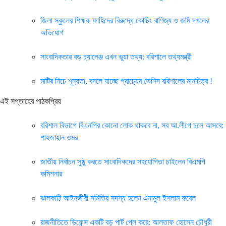
জিলা স্কুলের শিক্ষক ফাহিদের বিরুদ্ধে কোচিং বাণিজ্য ও জমি দখলের
অভিযোগ
সাংবাদিকতার বড় চ্যালেঞ্জ এখন ভুয়া তথ্য: বরিশালে তথ্যমন্ত্রী
মাটির নিচে শূন্যতা, বদলে যাচ্ছে প্রাচ্যের ভেনিস বরিশালের মানচিত্র !
এই সপ্তাহের পাঠকপ্রিয়
বরিশাল বিভাগে বিএনপির কোনো লোক থাকবে না, সব আ.লীগে চলে আসবে:
শাহজাহান ওমর
জাতীয় নির্বাচন সুষ্ঠু করতে সাংবাদিকদের সহযোগিতা চাইলেন বিএমপি
কমিশনার
ঝালকাঠি আইনজীবী সমিতির সদস্য হলেন এনামুল ইসলাম রুবেল
রাজনীতিতে ডিফেন্স একটি বড় পার্ট প্লে করে: আলতাফ হোসেন চৌধুরী