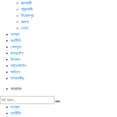
ঝালকাঠী
পটুয়াখালী
পিরোজপুর
বরগুনা
ভোলা
অপরাধ
অর্থনীতি
খেলাধুলা
জনদুর্ভোগ
বিনোদন
লাইফস্টাইল
সাহিত্য
সম্পাদকীয়
অন্যান্য
অপরাধ
অর্থনীতি