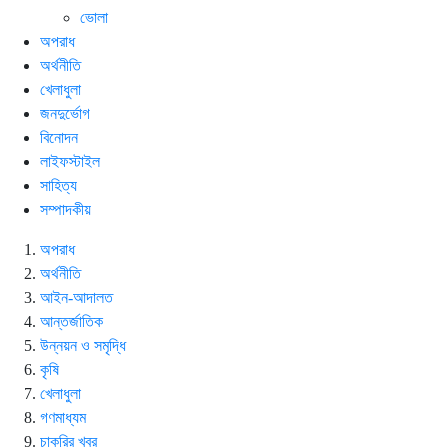
ভোলা
অপরাধ
অর্থনীতি
খেলাধুলা
জনদুর্ভোগ
বিনোদন
লাইফস্টাইল
সাহিত্য
সম্পাদকীয়
অপরাধ
অর্থনীতি
আইন-আদালত
আন্তর্জাতিক
উন্নয়ন ও সমৃদ্ধি
কৃষি
খেলাধুলা
গণমাধ্যম
চাকরির খবর