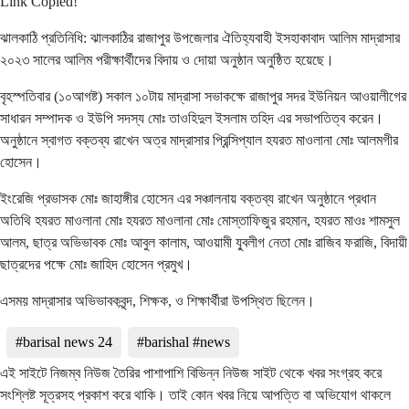
Link Copied!
ঝালকাঠি প্রতিনিধি: ঝালকাঠির রাজাপুর উপজেলার ঐতিহ্যবাহী ইসহাকাবাদ আলিম মাদ্রাসার
২০২৩ সালের আলিম পরীক্ষার্থীদের বিদায় ও দোয়া অনুষ্ঠান অনুষ্ঠিত হয়েছে।
বৃহস্পতিবার (১০আগষ্ট) সকাল ১০টায় মাদ্রাসা সভাকক্ষে রাজাপুর সদর ইউনিয়ন আওয়ালীগের
সাধারন সম্পাদক ও ইউপি সদস্য মোঃ তাওহিদুল ইসলাম তহিদ এর সভাপতিত্ব করেন।
অনুষ্ঠানে স্বাগত বক্তব্য রাখেন অত্র মাদ্রাসার প্রিন্সিপ্যাল হযরত মাওলানা মোঃ আলমগীর
হোসেন।
ইংরেজি প্রভাসক মোঃ জাহাঙ্গীর হোসেন এর সঞ্চালনায় বক্তব্য রাখেন অনুষ্ঠানে প্রধান
অতিথি হযরত মাওলানা মোঃ হযরত মাওলানা মোঃ মোস্তাফিজুর রহমান, হযরত মাওঃ শামসুল
আলম, ছাত্র অভিভাবক মোঃ আবুল কালাম, আওয়ামী যু্বলীগ নেতা মোঃ রাজিব ফরাজি, বিদায়ী
ছাত্রদের পক্ষে মোঃ জাহিদ হোসেন প্রমুখ।
এসময় মাদ্রাসার অভিভাবকবৃন্দ, শিক্ষক, ও শিক্ষার্থীরা উপস্থিত ছিলেন।
#barisal news 24
#barishal #news
এই সাইটে নিজম্ব নিউজ তৈরির পাশাপাশি বিভিন্ন নিউজ সাইট থেকে খবর সংগ্রহ করে
সংশ্লিষ্ট সূত্রসহ প্রকাশ করে থাকি। তাই কোন খবর নিয়ে আপত্তি বা অভিযোগ থাকলে