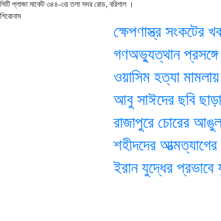
সিটি প্লাজা মার্কেট ৩৪৪-৩য় তলা সদর রোড, বরিশাল ।
শিরোনাম
ক্ষেপণাস্ত্র সংকটের খবর
গণঅভ্যুত্থান প্রসঙ্গে
ওয়াসিম হত্যা মামলায় আজ
আবু সাঈদের ছবি ছাড়া ডকু
রাজাপুরে চোরের আঙুল 
শহীদদের আত্মত্যাগের ল
ইরান যুদ্ধের প্রভাবে যুক