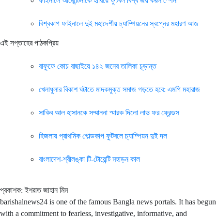
ফাইনালে আর্জেন্টিনাকে হারিয়ে ফুটবল বিশ্ব জয় করল স্পেন
বিশ্বকাপ ফাইনালে দুই মহাদেশীয় চ্যাম্পিয়নের স্বপ্নের মহারণ আজ
এই সপ্তাহের পাঠকপ্রিয়
বাফুফে কোচ বাছাইয়ে ১৪২ জনের তালিকা চূড়ান্ত
খেলাধুলার বিকাশ ঘটাতে মাদকমুক্ত সমাজ গড়তে হবে: এমপি মহারাজ
সাকিব আল হাসানকে সম্মাননা স্মারক দিলো লাভ ফর ফ্রেন্ডস
হিজলায় প্রাথমিক গোল্ডকাপ ফুটবলে চ্যাম্পিয়ন দুই দল
বাংলাদেশ-শ্রীলঙ্কা টি-টোয়েন্টি মহাড়ন কাল
প্রকাশক: ইশরাত জাহান মিম
barishalnews24 is one of the famous Bangla news portals. It has begun
with a commitment to fearless, investigative, informative, and