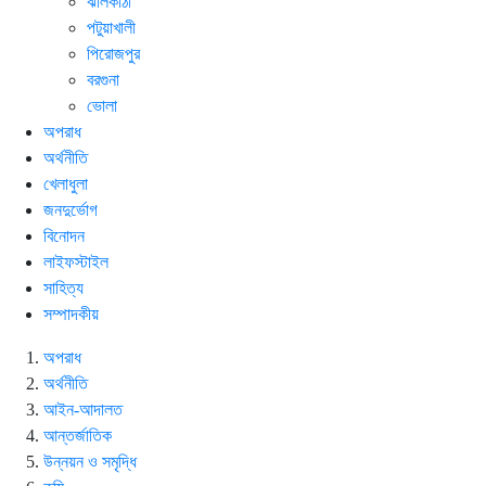
ঝালকাঠী
পটুয়াখালী
পিরোজপুর
বরগুনা
ভোলা
অপরাধ
অর্থনীতি
খেলাধুলা
জনদুর্ভোগ
বিনোদন
লাইফস্টাইল
সাহিত্য
সম্পাদকীয়
অপরাধ
অর্থনীতি
আইন-আদালত
আন্তর্জাতিক
উন্নয়ন ও সমৃদ্ধি