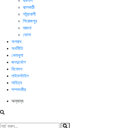
বরিশাল
ঝালকাঠী
পটুয়াখালী
পিরোজপুর
বরগুনা
ভোলা
অপরাধ
অর্থনীতি
খেলাধুলা
জনদুর্ভোগ
বিনোদন
লাইফস্টাইল
সাহিত্য
সম্পাদকীয়
অন্যান্য