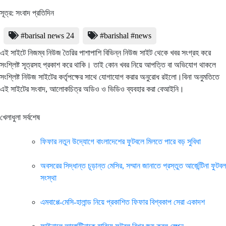
সূত্র: সংবাদ প্রতিদিন
#barisal news 24
#barishal #news
এই সাইটে নিজম্ব নিউজ তৈরির পাশাপাশি বিভিন্ন নিউজ সাইট থেকে খবর সংগ্রহ করে
সংশ্লিষ্ট সূত্রসহ প্রকাশ করে থাকি। তাই কোন খবর নিয়ে আপত্তি বা অভিযোগ থাকলে
সংশ্লিষ্ট নিউজ সাইটের কর্তৃপক্ষের সাথে যোগাযোগ করার অনুরোধ রইলো।বিনা অনুমতিতে
এই সাইটের সংবাদ, আলোকচিত্র অডিও ও ভিডিও ব্যবহার করা বেআইনি।
খেলাধুলা সর্বশেষ
ফিফার নতুন উদ্যোগে বাংলাদেশের ফুটবলে মিলতে পারে বড় সুবিধা
অবসরের সিদ্ধান্ত চূড়ান্ত মেসির, সম্মান জানাতে প্রস্তুত আর্জেন্টিনা ফুটবল
সংস্থা
এমবাপ্পে-মেসি-হালান্ড নিয়ে প্রকাশিত ফিফার বিশ্বকাপ সেরা একাদশ