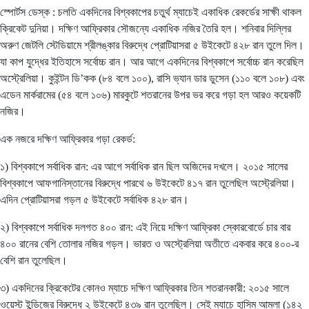
স্পোর্টস ডেস্ক : চলতি একদিনের বিশ্বকাপের চতুর্থ ম্যাচেই একাধিক রেকর্ডের সাক্ষী থাকল
ক্রিকেট দুনিয়া। দক্ষিণ আফ্রিকার সৌজন্যে একাধিক নজির তৈরি হল। শনিবার দিল্লির
অরুণ জেটলি স্টেডিয়ামে শ্রীলঙ্কার বিরুদ্ধে প্রোটিয়াসরা ৫ উইকেটে ৪২৮ রান তুলে দিল।
যা কাপ যুদ্ধের ইতিহাসে সর্বোচ্চ রান। আর আগে একদিনের বিশ্বকাপে সর্বোচ্চ রান করেছিল
অস্ট্রেলিয়া। কুইন্টন ডি’কক (৮৪ বলে ১০০), রাসি ভ্যান ডার ডুসেন (১১০ বলে ১০৮) এবং
এডেন মার্করামের (৫৪ বলে ১০৬) মারকুটে শতরানের উপর ভর করে গড়া হল আরও কয়েকটি
নজির।
এক নজরে দক্ষিণ আফ্রিকার গড়া রেকর্ড:
১) বিশ্বকাপে সর্বাধিক রান: এর আগে সর্বাধিক রান ছিল অজিদের দখলে। ২০১৫ সালের
বিশ্বকাপে আফগানিস্তানের বিরুদ্ধে পারথে ৬ উইকেটে ৪১৭ রান তুলেছিল অস্ট্রেলিয়া।
এদিন প্রোটিয়াসরা গড়ল ৫ উইকেটে সর্বাধিক ৪২৮ রান।
২) বিশ্বকাপে সর্বাধিক দলগত ৪০০ রান: এই নিয়ে দক্ষিণ আফ্রিকা স্কোরবোর্ডে চার বার
৪০০ রানের বেশি তোলার নজির গড়ল। ভারত ও অস্ট্রেলিয়া অতীতে একবার করে ৪০০-র
বেশি রান তুলেছিল।
৩) একদিনের ক্রিকেটের কোনও ম্যাচে দক্ষিণ আফ্রিকার তিন শতরানকারী: ২০১৫ সালে
ওয়েস্ট ইন্ডিজের বিরুদ্ধে ২ উইকেটে ৪৩৯ রান তুলেছিল। সেই ম্যাচে হাসিম আমলা (১৪২