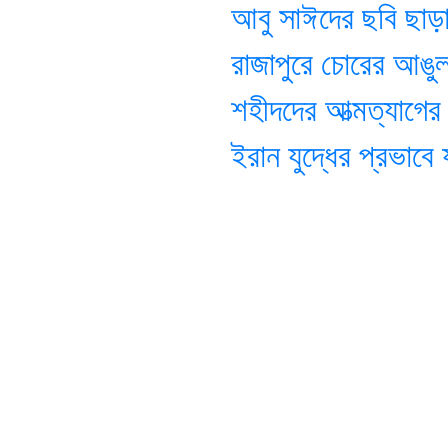
আবু সাঈদের ছবি ছাড়া ডক
রাজাপুরে চোরের আঙুল 
শহীদদের আত্মত্যাগের ল
ইরান যুদ্ধের প্রভাবে যুক