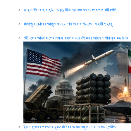
আবু সাঈদের ছবি ছাড়া ডকুমেন্টারি নয় বললেন ভারপ্রাপ্ত রাষ্ট্রপতি
রাজাপুরে চোরের আঙুল কামড়ে প্রতিরোধ গড়লেন সাহসী গৃহবধূ
শহীদদের আত্মত্যাগের লক্ষ্য বাস্তবায়নে ঐক্যের আহ্বান শফিকুর রহমানের
ইরান যুদ্ধের প্রভাবে যুক্তরাষ্ট্রের অস্ত্র মজুত শেষ, নাকচ পেন্টাগন