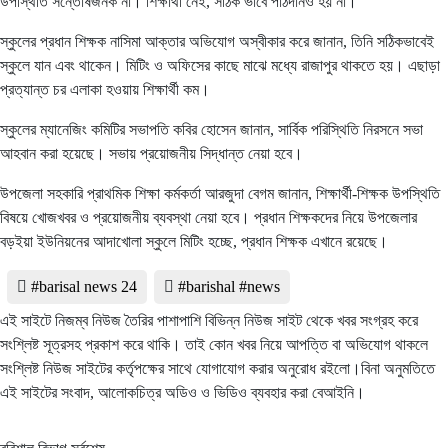
উপস্থিতি সন্তোষজনক না। শিক্ষার্থী নেই, সঠিক ভাবে পাঠদানও হয় না।
স্কুলের প্রধান শিক্ষক নাসিমা আক্তার অভিযোগ অস্বীকার করে জানান, তিনি সঠিকভাবেই
স্কুলে যান এবং থাকেন। মিটিং ও অফিসের কাছে মাঝে মধ্যে রাজাপুর থাকতে হয়। এছাড়া
প্রত্যান্ত চর এলাকা হওয়ায় শিক্ষার্থী কম।
স্কুলের ম্যানেজিং কমিটির সভাপতি কবির হোসেন জানান, সার্বিক পরিস্থিতি নিরসনে সভা
আহবান করা হয়েছে। সভায় প্রয়োজনীয় সিদ্ধান্ত নেয়া হবে।
উপজেলা সহকারি প্রাথমিক শিক্ষা কর্মকর্তা আরজুদা বেগম জানান, শিক্ষার্থী-শিক্ষক উপস্থিতি
বিষয়ে খোজখবর ও প্রয়োজনীয় ব্যবস্থা নেয়া হবে। প্রধান শিক্ষকদের নিয়ে উপজেলার
বড়ইয়া ইউনিয়নের আদাখোলা স্কুলে মিটিং হচ্ছে, প্রধান শিক্ষক এখানে রয়েছে।
#barisal news 24
#barishal #news
এই সাইটে নিজম্ব নিউজ তৈরির পাশাপাশি বিভিন্ন নিউজ সাইট থেকে খবর সংগ্রহ করে
সংশ্লিষ্ট সূত্রসহ প্রকাশ করে থাকি। তাই কোন খবর নিয়ে আপত্তি বা অভিযোগ থাকলে
সংশ্লিষ্ট নিউজ সাইটের কর্তৃপক্ষের সাথে যোগাযোগ করার অনুরোধ রইলো।বিনা অনুমতিতে
এই সাইটের সংবাদ, আলোকচিত্র অডিও ও ভিডিও ব্যবহার করা বেআইনি।