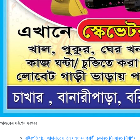
আজকের সর্বশেষ সবখবর
রাষ্ট্রপতি পদে জামায়াতের তিন সম্ভাব্য প্রার্থী, চূড়ান্ত সিদ্ধান্ত শিগগির