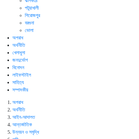
ঝালকাঠী
পটুয়াখালী
পিরোজপুর
বরগুনা
ভোলা
অপরাধ
অর্থনীতি
খেলাধুলা
জনদুর্ভোগ
বিনোদন
লাইফস্টাইল
সাহিত্য
সম্পাদকীয়
অপরাধ
অর্থনীতি
আইন-আদালত
আন্তর্জাতিক
উন্নয়ন ও সমৃদ্ধি