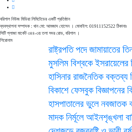
বরিশাল নিউজ মিডিয়া লিমিটেডের একটি প্রতিষ্ঠান
ব্যবস্থাপনা সম্পাদক : খান মো: আমজাদ হোসেন
। মোবাইল: 01911152522 ঠিকানাঃ
সিটি প্লাজা মার্কেট ৩৪৪-৩য় তলা সদর রোড, বরিশাল ।
শিরোনাম
রাষ্ট্রপতি পদে জামায়াতের তিন সম্
মুসলিম বিশ্বকে ইসরায়েলের বি
হাসিনার রাজনৈতিক বক্তব্য ঘির
বিকাশে ফেসবুক বিজ্ঞাপনের বিল
হাসপাতালের ভুলে নবজাতক বদল,
মাদক নির্মূলে আইনশৃঙ্খলা বাহিনী
দেশজুড়ে বজ্রবৃষ্টি ও ভারী বর্ষ