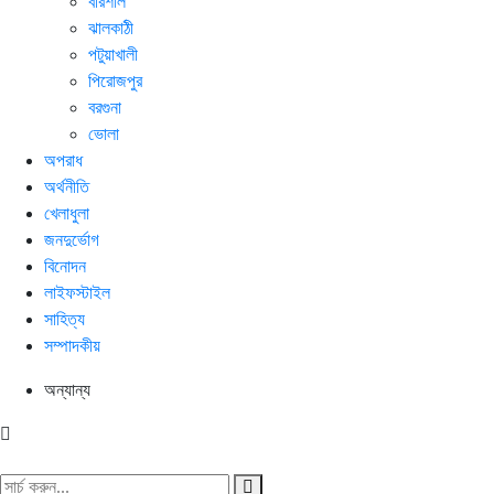
বরিশাল
ঝালকাঠী
পটুয়াখালী
পিরোজপুর
বরগুনা
ভোলা
অপরাধ
অর্থনীতি
খেলাধুলা
জনদুর্ভোগ
বিনোদন
লাইফস্টাইল
সাহিত্য
সম্পাদকীয়
অন্যান্য