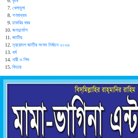
কৃষি
খেলাধুলা
গণমাধ্যম
চাকরির খবর
জনদুর্ভোগ
জাতীয়
ত্রয়োদশ জাতীয় সংসদ নির্বাচন ২০২৬
ধর্ম
নারী ও শিশু
ফিচার