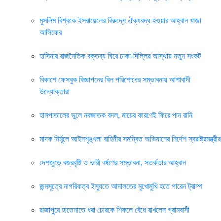
মুসলিম বিশ্বকে ইসরায়েলের বিরুদ্ধে ঐক্যবদ্ধ হওয়ার আহ্বান খাজা
আসিফের
হাসিনার রাজনৈতিক বক্তব্য ঘিরে ঢাকা-দিল্লির আস্থায় নতুন সংকট
বিকাশে ফেসবুক বিজ্ঞাপনের বিল পরিশোধের সম্ভাবনায় আশাবাদী
উদ্যোক্তারা
হাসপাতালের ভুলে নবজাতক বদল, মায়ের কারণেই ফিরে পান রানি
মাদক নির্মূলে আইনশৃঙ্খলা বাহিনীর সমন্বিত অভিযানের নির্দেশ স্বরাষ্ট্রমন্ত্রীর
দেশজুড়ে বজ্রবৃষ্টি ও ভারী বর্ষণের সম্ভাবনা, সতর্কতার আহ্বান
জন্মসূত্রে নাগরিকত্ব ইস্যুতে আদালতের মুখোমুখি হতে পারেন ট্রাম্প
রাজাপুরে হাতেনাতে ধরা চোরকে শিকলে বেঁধে রাখলেন গ্রামবাসী