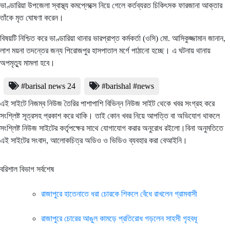
ভাণ্ডারিয়া উপজেলা স্বাস্থ্য কমপ্লেক্সে নিয়ে গেলে কর্তব্যরত চিকিৎসক ফারজানা আক্তার
তাঁকে মৃত ঘোষণা করেন।
বিষয়টি নিশ্চিত করে ভাণ্ডারিয়া থানার ভারপ্রাপ্ত কর্মকর্তা (ওসি) মো. আসিকুজ্জামান জানান,
লাশ ময়না তদন্তের জন্য পিরোজপুর হাসপাতাল মর্গে পাঠানো হচ্ছে। এ ঘটনায় থানায়
অপমৃত্যু মামলা হবে।
#barisal news 24
#barishal #news
এই সাইটে নিজম্ব নিউজ তৈরির পাশাপাশি বিভিন্ন নিউজ সাইট থেকে খবর সংগ্রহ করে
সংশ্লিষ্ট সূত্রসহ প্রকাশ করে থাকি। তাই কোন খবর নিয়ে আপত্তি বা অভিযোগ থাকলে
সংশ্লিষ্ট নিউজ সাইটের কর্তৃপক্ষের সাথে যোগাযোগ করার অনুরোধ রইলো।বিনা অনুমতিতে
এই সাইটের সংবাদ, আলোকচিত্র অডিও ও ভিডিও ব্যবহার করা বেআইনি।
বরিশাল বিভাগ সর্বশেষ
রাজাপুরে হাতেনাতে ধরা চোরকে শিকলে বেঁধে রাখলেন গ্রামবাসী
রাজাপুরে চোরের আঙুল কামড়ে প্রতিরোধ গড়লেন সাহসী গৃহবধূ