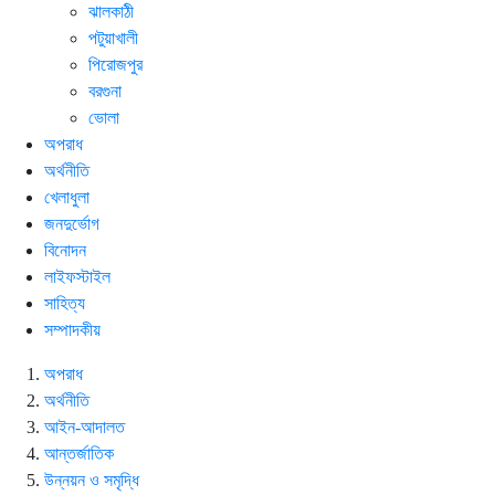
ঝালকাঠী
পটুয়াখালী
পিরোজপুর
বরগুনা
ভোলা
অপরাধ
অর্থনীতি
খেলাধুলা
জনদুর্ভোগ
বিনোদন
লাইফস্টাইল
সাহিত্য
সম্পাদকীয়
অপরাধ
অর্থনীতি
আইন-আদালত
আন্তর্জাতিক
উন্নয়ন ও সমৃদ্ধি