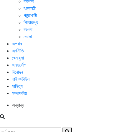
বরিশাল
ঝালকাঠী
পটুয়াখালী
পিরোজপুর
বরগুনা
ভোলা
অপরাধ
অর্থনীতি
খেলাধুলা
জনদুর্ভোগ
বিনোদন
লাইফস্টাইল
সাহিত্য
সম্পাদকীয়
অন্যান্য