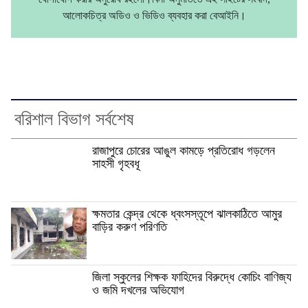
আলোকচিত্র অডিও ও ভিডিও ব্যবহার করা বেআইনি।
বরিশাল বিভাগ সর্বশেষ
রাজাপুরে চোরের আঙুল কামড়ে প্রতিরোধ গড়লেন
সাহসী গৃহবধূ
ক্ষমতার কেন্দ্র থেকে ধ্বংসস্তূপে ঝালকাঠিতে আমুর
বাড়ির করুণ পরিণতি
জিলা স্কুলের শিক্ষক ফাহিদের বিরুদ্ধে কোচিং বাণিজ্য
ও জমি দখলের অভিযোগ