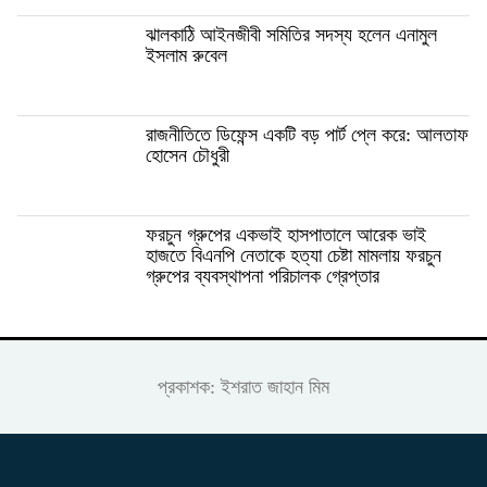
ঝালকাঠি আইনজীবী সমিতির সদস্য হলেন এনামুল
ইসলাম রুবেল
রাজনীতিতে ডিফেন্স একটি বড় পার্ট প্লে করে: আলতাফ
হোসেন চৌধুরী
ফরচুন গ্রুপের একভাই হাসপাতালে আরেক ভাই
হাজতে বিএনপি নেতাকে হত্যা চেষ্টা মামলায় ফরচুন
গ্রুপের ব্যবস্থাপনা পরিচালক গ্রেপ্তার
প্রকাশক: ইশরাত জাহান মিম