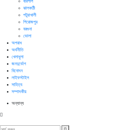
বরিশাল
ঝালকাঠী
পটুয়াখালী
পিরোজপুর
বরগুনা
ভোলা
অপরাধ
অর্থনীতি
খেলাধুলা
জনদুর্ভোগ
বিনোদন
লাইফস্টাইল
সাহিত্য
সম্পাদকীয়
অন্যান্য