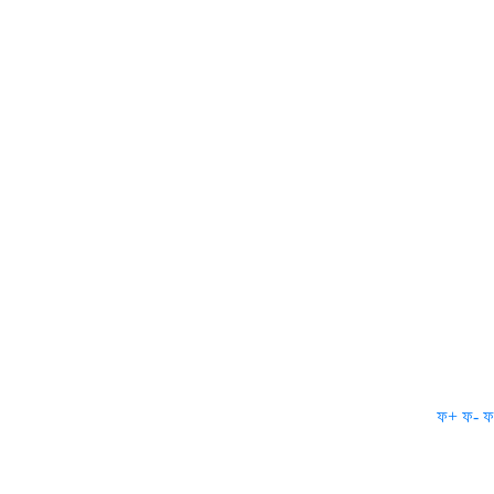
ফ+
ফ-
ফ