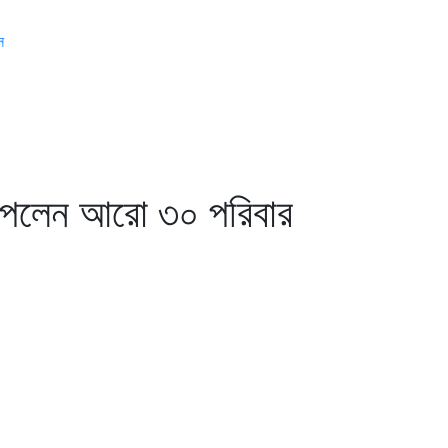
স
র পেলেন আরো ৩০ পরিবার