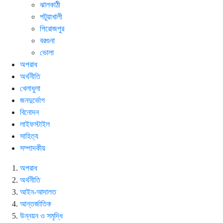
ঝালকাঠী
পটুয়াখালী
পিরোজপুর
বরগুনা
ভোলা
অপরাধ
অর্থনীতি
খেলাধুলা
জনদুর্ভোগ
বিনোদন
লাইফস্টাইল
সাহিত্য
সম্পাদকীয়
অপরাধ
অর্থনীতি
আইন-আদালত
আন্তর্জাতিক
উন্নয়ন ও সমৃদ্ধি