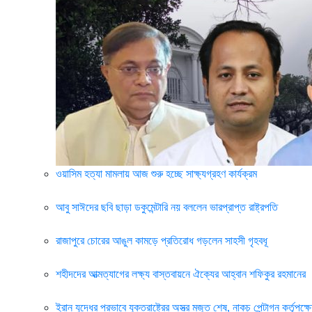
ওয়াসিম হত্যা মামলায় আজ শুরু হচ্ছে সাক্ষ্যগ্রহণ কার্যক্রম
আবু সাঈদের ছবি ছাড়া ডকুমেন্টারি নয় বললেন ভারপ্রাপ্ত রাষ্ট্রপতি
রাজাপুরে চোরের আঙুল কামড়ে প্রতিরোধ গড়লেন সাহসী গৃহবধূ
শহীদদের আত্মত্যাগের লক্ষ্য বাস্তবায়নে ঐক্যের আহ্বান শফিকুর রহমানের
ইরান যুদ্ধের প্রভাবে যুক্তরাষ্ট্রের অস্ত্র মজুত শেষ, নাকচ পেন্টাগন কর্তৃপক্ষ