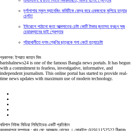
এমটিএফই’র ৪০০ সিইও নজরদারিতে, মামলা হলেই গ্রেপ্তার
দূর্গাপাশায় স্কুল ম্যানেজিং কমিটিকে কেন্দ্র করে একজনকে কুপিয়ে হত্যার
চেস্টা!
ইউরোপে পাঠানো জুতা আত্মসাতের চেষ্টা কোটি টাকার জুতাসহ ফরচুন সুজ
চেয়ারম্যানের ভাই গ্রেপ্তার
পটুয়াখালীতে দশম শ্রেণির ছাত্রকে গলা কেটে হত্যাচেষ্টা
প্রকাশক: ইশরাত জাহান মিম
barishalnews24 is one of the famous Bangla news portals. It has begun
with a commitment to fearless, investigative, informative, and
independent journalism. This online portal has started to provide real-
time news updates with maximum use of modern technology.
বরিশাল নিউজ মিডিয়া লিমিটেডের একটি প্রতিষ্ঠান
ব্যবস্থাপনা সম্পাদক : খান মো: আমজাদ হোসেন
। মোবাইল: 01911152522 ঠিকানাঃ