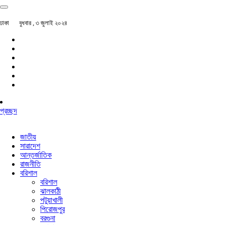
ঢাকা
বুধবার , ৩ জুলাই ২০২৪
প্রচ্ছদ
জাতীয়
সারাদেশ
আন্তর্জাতিক
রাজনীতি
বরিশাল
বরিশাল
ঝালকাঠী
পটুয়াখালী
পিরোজপুর
বরগুনা