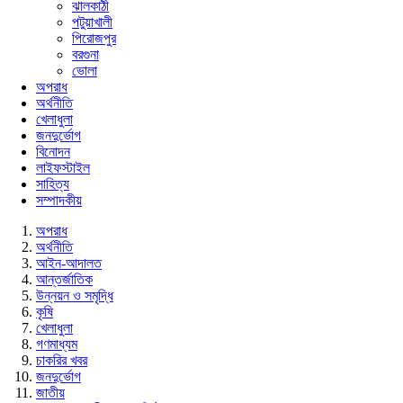
ঝালকাঠী
পটুয়াখালী
পিরোজপুর
বরগুনা
ভোলা
অপরাধ
অর্থনীতি
খেলাধুলা
জনদুর্ভোগ
বিনোদন
লাইফস্টাইল
সাহিত্য
সম্পাদকীয়
অপরাধ
অর্থনীতি
আইন-আদালত
আন্তর্জাতিক
উন্নয়ন ও সমৃদ্ধি
কৃষি
খেলাধুলা
গণমাধ্যম
চাকরির খবর
জনদুর্ভোগ
জাতীয়