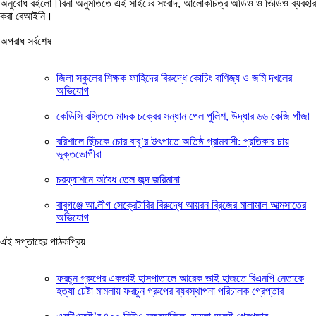
অনুরোধ রইলো।বিনা অনুমতিতে এই সাইটের সংবাদ, আলোকচিত্র অডিও ও ভিডিও ব্যবহার
করা বেআইনি।
অপরাধ সর্বশেষ
জিলা স্কুলের শিক্ষক ফাহিদের বিরুদ্ধে কোচিং বাণিজ্য ও জমি দখলের
অভিযোগ
কেডিসি বস্তিতে মাদক চক্রের সন্ধান পেল পুলিশ, উদ্ধার ৬৬ কেজি গাঁজা
বরিশালে ছিঁচকে চোর বাবু’র উৎপাতে অতিষ্ঠ গ্রামবাসী: প্রতিকার চায়
ভুক্তভোগীরা
চরফ্যাশনে অবৈধ তেল জব্দ জরিমানা
বাবুগঞ্জে আ.লীগ সেক্রেটারির বিরুদ্ধে আয়রন ব্রিজের মালামাল আত্মসাতের
অভিযোগ
এই সপ্তাহের পাঠকপ্রিয়
ফরচুন গ্রুপের একভাই হাসপাতালে আরেক ভাই হাজতে বিএনপি নেতাকে
হত্যা চেষ্টা মামলায় ফরচুন গ্রুপের ব্যবস্থাপনা পরিচালক গ্রেপ্তার