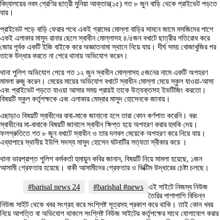
বিদ্যালয়ের নবম শ্রেণির ছাত্রী মুনিয়া আক্তার(১৫) গত ৮ জুন বাড়ি থেকে প্রাইভেট পড়তে
যায়।
প্রাইভেট পড়ে বাড়ি ফেরার পথে একই গ্রামের মোল্লা বাড়ির সামনে জামে মসজিদের পাশে
একই এলাকার মাসুদ রানার ছেলে স্বাধীন মোল্লাসহ ৪/৫জন বখাটে ছাত্রীর গতিরোধ করে
জোর পূর্বক একটি ইজি বাইকে করে অজ্ঞাতনামা স্থানে নিয়ে যায়। দীর্ঘ সময় খোজাখুজির পর
তাকে উদ্ধার করতে না পেরে থানায় অভিযোগ করেন।
থানা পুলিশ অভিযোগ পেয়ে গত ১২ জুন স্বাধীন মোল্লাসহ ৫জনের নামে একটি অপহরণ
মামলা রুজু করেন। মেয়ের মায়ের অভিযোগ বখাটে স্বাধীন মোল্লা মেয়ে স্কুল যাওয়া-আসা
এবং প্রাইভেট পড়তে যাওয়া আসার সময় প্রায়ই তাকে উত্যক্তসহ ইভটিজিং করতো।
বিষয়টি স্কুল কর্তৃপক্ষকে এবং এলাকার মেম্বার মাসুদ হোসেনকে জানায়।
এছাড়াও বিষয়টি স্বাধীনের বাবা-মাকে জানানো হলে তারা কোন কর্ণপাত করেনি। বরং
স্বাধীনের মা-বাবাকে বিষয়টি জানালে স্বাধীন ক্ষিপ্ত হয়ে অপহরণ করার হুমকি দেয়।
ফলশ্রুতিতে গত ৮ জুন বখাটে স্বাধীন ও তার দলবল মেয়েকে অপহরণ করে নিয়ে যায়।
এব্যাপারে স্থানীয় ইউপি সদস্য মাসুদ হোসেন ঘটনাটির সত্যতা স্বীকার করে ।
থানা ভারপ্রাপ্ত পুলিশ কর্মকর্তা হুমায়ুন কবির জানান, বিষয়টি নিয়ে মামলা হয়েছে, ১জন
আসামী গ্রেফতার হয়েছে। বাকী আসামীদের গ্রেফতার ও ভিক্টিম উদ্ধারের চেষ্টা চলছে।
#barisal news 24
#barishal #news
এই সাইটে নিজম্ব নিউজ
তৈরির পাশাপাশি বিভিন্ন
নিউজ সাইট থেকে খবর সংগ্রহ করে সংশ্লিষ্ট সূত্রসহ প্রকাশ করে থাকি। তাই কোন খবর
নিয়ে আপত্তি বা অভিযোগ থাকলে সংশ্লিষ্ট নিউজ সাইটের কর্তৃপক্ষের সাথে যোগাযোগ করার