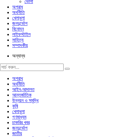
ভোলা
অপরাধ
অর্থনীতি
খেলাধুলা
জনদুর্ভোগ
বিনোদন
লাইফস্টাইল
সাহিত্য
সম্পাদকীয়
অন্যান্য
অপরাধ
অর্থনীতি
আইন-আদালত
আন্তর্জাতিক
উন্নয়ন ও সমৃদ্ধি
কৃষি
খেলাধুলা
গণমাধ্যম
চাকরির খবর
জনদুর্ভোগ
জাতীয়