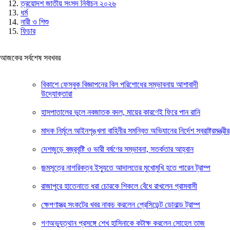
ত্রয়োদশ জাতীয় সংসদ নির্বাচন ২০২৬
ধর্ম
নারী ও শিশু
ফিচার
আজকের সর্বশেষ সবখবর
বিকাশে ফেসবুক বিজ্ঞাপনের বিল পরিশোধের সম্ভাবনায় আশাবাদী
উদ্যোক্তারা
হাসপাতালের ভুলে নবজাতক বদল, মায়ের কারণেই ফিরে পান রানি
মাদক নির্মূলে আইনশৃঙ্খলা বাহিনীর সমন্বিত অভিযানের নির্দেশ স্বরাষ্ট্রমন্ত্রীর
দেশজুড়ে বজ্রবৃষ্টি ও ভারী বর্ষণের সম্ভাবনা, সতর্কতার আহ্বান
জন্মসূত্রে নাগরিকত্ব ইস্যুতে আদালতের মুখোমুখি হতে পারেন ট্রাম্প
রাজাপুরে হাতেনাতে ধরা চোরকে শিকলে বেঁধে রাখলেন গ্রামবাসী
ক্ষেপণাস্ত্র সংকটের খবর নাকচ করলেন প্রেসিডেন্ট ডোনাল্ড ট্রাম্প
গণঅভ্যুত্থান প্রসঙ্গে শেখ হাসিনাকে কটাক্ষ করলেন সোহেল তাজ