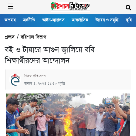
অপরাধ
অর্থনীতি
আইন-আদালত
আন্তর্জাতিক
উন্নয়ন ও সমৃদ্ধি
কৃষি
প্রচ্ছদ
/
বরিশাল বিভাগ
বই ও টায়ারে আগুন জ্বালিয়ে ববি
শিক্ষার্থীরদের আন্দোলন
নিজস্ব প্রতিবেদন
জুলাই ৪, ২০২৪ ১১:৫০ পূর্বাহ্ণ